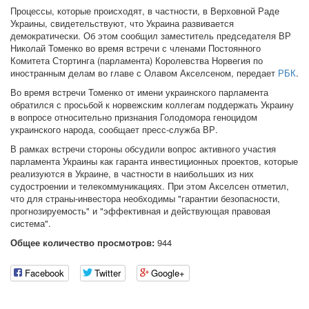
Процессы, которые происходят, в частности, в Верховной Раде
Украины, свидетельствуют, что Украина развивается
демократически. Об этом сообщил заместитель председателя ВР
Николай Томенко во время встречи с членами Постоянного
Комитета Стортинга (парламента) Королевства Норвегия по
иностранным делам во главе с Олавом Акселсеном, передает
РБК
.
Во время встречи Томенко от имени украинского парламента
обратился с просьбой к норвежским коллегам поддержать Украину
в вопросе относительно признания Голодомора геноцидом
украинского народа, сообщает пресс-служба ВР.
В рамках встречи стороны обсудили вопрос активного участия
парламента Украины как гаранта инвестиционных проектов, которые
реализуются в Украине, в частности в наибольших из них
судостроении и телекоммуникациях. При этом Акселсен отметил,
что для страны-инвестора необходимы "гарантии безопасности,
прогнозируемость" и "эффективная и действующая правовая
система".
Общее количество просмотров:
944
Facebook
Twitter
Google+