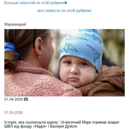
Больше новостей из этой рубрики
все новости из этой рубрики
Маразмарий
21.04.2026
02
21.04.2026
02
Історія, яка сколихнула країну: 10-місячний Марк отримав апарат
Ol
ШВЛ від фонду «Надія» і Валерія Дубіля
In