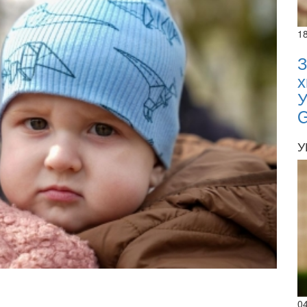
1
З
х
У
У
02.02.
02.0
0