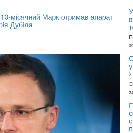
07:00
У
: 10-місячний Марк отримав апарат
Olek
в
рія Дубіля
Inv
т
П
0
С
у
Э
2
П
о
с
п