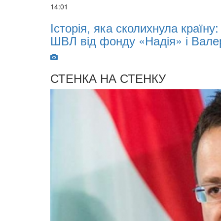
14:01
х
Історія, яка сколихнула країну
ШВЛ від фонду «Надія» і Вале
СТЕНКА НА СТЕНКУ