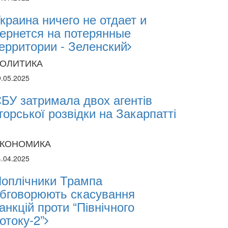
краина ничего не отдает и
sii Abasov: How Ukrainian Businesses Can 
ернется на потерянные
estments and Hedge Risks During War
ерритории - Зеленский
ОЛИТИКА
9.05.2025
БУ затримала двох агентів
горської розвідки на Закарпатті
КОНОМИКА
4.04.2025
оплічники Трампа
бговорюють скасування
анкцій проти “Північного
отоку-2”