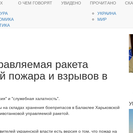
ЯХ
О ЧЕМ ГОВОРЯТ
УВИДЕНО
ПРОЧИТАНО
СК
ТУРА
УКРАИНА
ОМИКА
МИР
ТИКА
равляемая ракета
й пожара и взрывов в
ия" и "служебная халатность".
У
ы на складах хранения боеприпасов в Балаклее Харьковской
тивотанковой управляемой ракетой.
ителей украинской власти есть версия о том, что пожар на