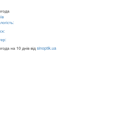
огода
їв
логість:
ск:
тер:
года на 10 днів від
sinoptik.ua