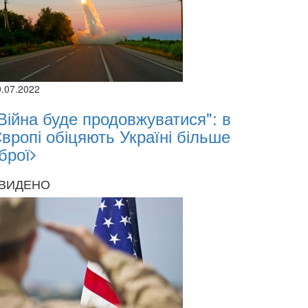
9.07.2022
Війна буде продовжуватися": в
вропі обіцяють Україні більше
брої
ВИДЕНО