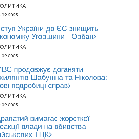
ОЛИТИКА
8.02.2025
ступ України до ЄС знищить
кономіку Угорщини - Орбан
ОЛИТИКА
2024
0.02.2025
1.2024
ВС продовжує доганяти
хилянтів Шабуніна та Ніколова:
поліція лякає громадян погіршенням крим
ові подробиці справ
 мобілізації поліціянтів на війну
ОЛИТИКА
2.02.2025
рапатий вимагає жорсткої
еакції влади на вбивства
ійськових ТЦК