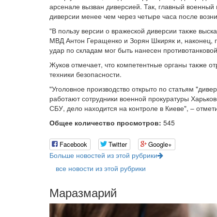
арсенале вызван диверсией. Так, главный военный
диверсии менее чем через четыре часа после возн
"В пользу версии о вражеской диверсии также выск
МВД Антон Геращенко и Зорян Шкиряк и, наконец, п
удар по складам мог быть нанесен противотанковой
Жуков отмечает, что компетентные органы также о
техники безопасности.
"Уголовное производство открыто по статьям "диве
работают сотрудники военной прокуратуры Харьков
СБУ, дело находится на контроле в Киеве", – отмет
Общее количество просмотров:
545
Facebook
Twitter
Google+
Больше новостей из этой рубрики
все новости из этой рубрики
Маразмарий