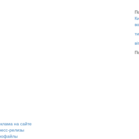
П
Ки
во
ти
ві
По
клама на сайте
ресс-релизы
рофайлы