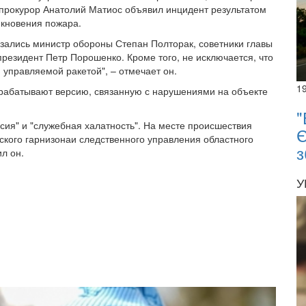
 прокурор Анатолий Матиос объявил инцидент результатом
икновения пожара.
азались министр обороны Степан Полторак, советники главы
резидент Петр Порошенко. Кроме того, не исключается, что
 управляемой ракетой", – отмечает он.
1
трабатывают версию, связанную с нарушениями на объекте
"
рсия" и "служебная халатность". На месте происшествия
Є
ского гарнизонаи следственного управления областного
з
ил он.
У