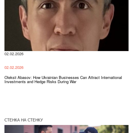
11
Ва
ен
02.02.2026
02.02.2026
Oleksii Abasov: How Ukrainian Businesses Can Attract International
Investments and Hedge Risks During War
СТЕНКА НА СТЕНКУ