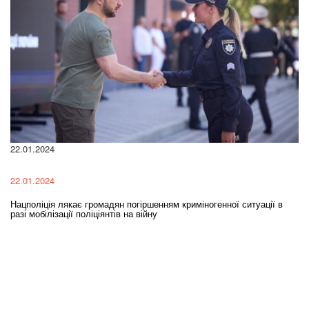
22.01.2024
28
22.01.2024
28
и
Нацполіція лякає громадян погіршенням криміногенної ситуації в
Уг
разі мобілізації поліціянтів на війну