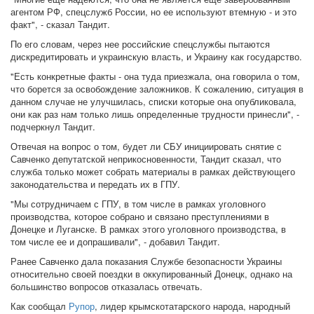
агентом РФ, спецслужб России, но ее используют втемную - и это
факт", - сказал Тандит.
По его словам, через нее российские спецслужбы пытаются
дискредитировать и украинскую власть, и Украину как государство.
"Есть конкретные факты - она туда приезжала, она говорила о том,
что борется за освобождение заложников. К сожалению, ситуация в
данном случае не улучшилась, списки которые она опубликовала,
они как раз нам только лишь определенные трудности принесли", -
подчеркнул Тандит.
Отвечая на вопрос о том, будет ли СБУ инициировать снятие с
Савченко депутатской неприкосновенности, Тандит сказал, что
служба только может собрать материалы в рамках действующего
законодательства и передать их в ГПУ.
"Мы сотрудничаем с ГПУ, в том числе в рамках уголовного
производства, которое собрано и связано преступлениями в
Донецке и Луганске. В рамках этого уголовного производства, в
том числе ее и допрашивали", - добавил Тандит.
Ранее Савченко дала показания Службе безопасности Украины
относительно своей поездки в оккупированный Донецк, однако на
большинство вопросов отказалась отвечать.
Как сообщал
Рупор
, лидер крымскотатарского народа, народный