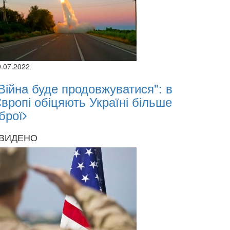
9.07.2022
Війна буде продовжуватися": в
вропі обіцяють Україні більше
брої
ВИДЕНО