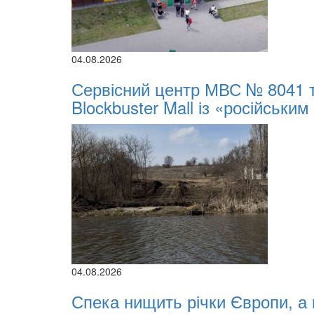
04.08.2026
Сервісний центр МВС № 8041 
Blockbuster Mall із «російським
04.08.2026
Спека нищить річки Європи, а