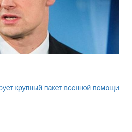
22.01.2024
22.01.2024
16:25
 военной помощи
Нацполіція лякає громад
разі мобілізації поліціян