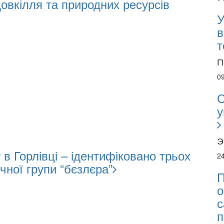
довкілля та природних ресурсів
У
в
т
П
0
С
у
Э
в Горлівці – ідентифіковано трьох
2
чної групи “бєзлєра”
П
о
с
п