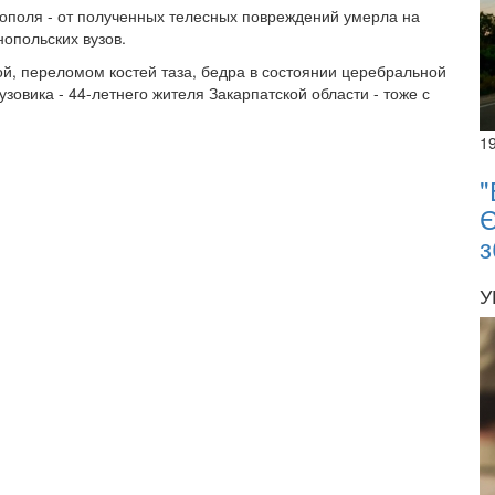
ополя - от полученных телесных повреждений умерла на
нопольских вузов.
ой, переломом костей таза, бедра в состоянии церебральной
зовика - 44-летнего жителя Закарпатской области - тоже с
1
"
Є
з
У