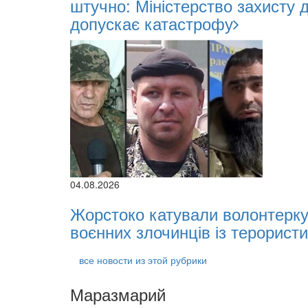
штучно: Міністерство захисту 
допускає катастрофу
04.08.2026
Жорстоко катували волонтерку 
воєнних злочинців із терористи
все новости из этой рубрики
Маразмарий