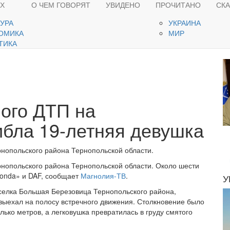
ЯХ
О ЧЕМ ГОВОРЯТ
УВИДЕНО
ПРОЧИТАНО
СК
ТУРА
УКРАИНА
ОМИКА
МИР
ТИКА
ного ДТП на
бла 19-летняя девушка
нопольского района Тернопольской области.
нопольского района Тернопольской области. Около шести
Honda» и DAF, сообщает
Магнолия-ТВ
.
У
оселка Большая Березовица Тернопольского района,
 выехал на полосу встречного движения. Столкновение было
лько метров, а легковушка превратилась в груду смятого