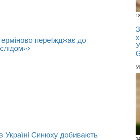
1
З
х
терміново переїжджає до
У
 слідом»
У
 в Україні Синюху добивають
0