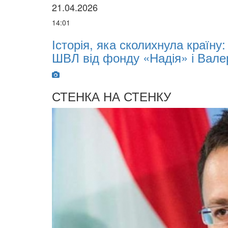
нула країну: 10-місячний Марк отримав 
ія» і Валерія Дубіля
СТЕНКА НА СТЕНКУ