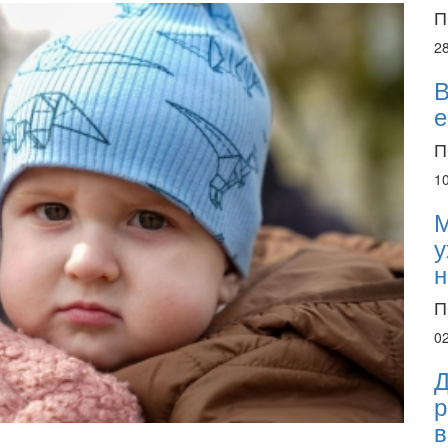
П
2
В
е
П
1
М
у
н
П
0
Д
р
в
02.02.2026