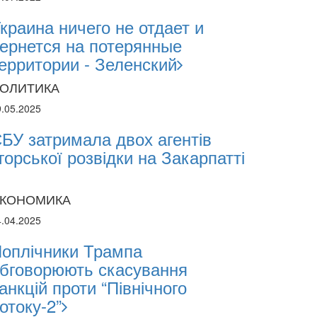
краина ничего не отдает и
ернется на потерянные
ерритории - Зеленский
ОЛИТИКА
9.05.2025
БУ затримала двох агентів
горської розвідки на Закарпатті
КОНОМИКА
4.04.2025
оплічники Трампа
бговорюють скасування
анкцій проти “Північного
отоку-2”