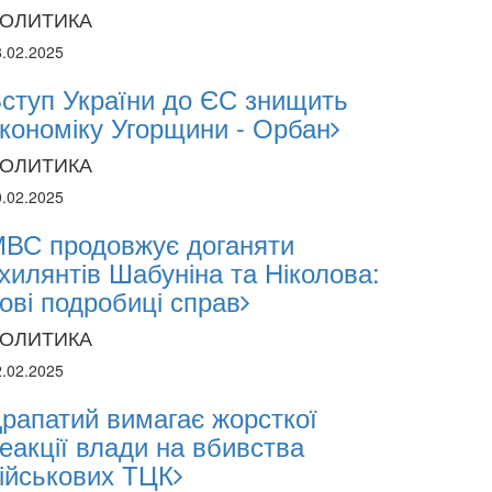
ОЛИТИКА
11.07.20
8.02.2025
11.07.2
ступ України до ЄС знищить
16:28
кономіку Угорщини - Орбан
Васил
ОЛИТИКА
енерг
0.02.2025
ВС продовжує доганяти
хилянтів Шабуніна та Ніколова:
ові подробиці справ
ОЛИТИКА
2.02.2025
рапатий вимагає жорсткої
еакції влади на вбивства
ійськових ТЦК