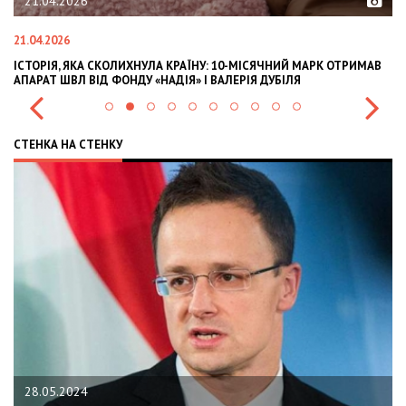
21.04.2026
21.04.2026
02
ІСТОРІЯ, ЯКА СКОЛИХНУЛА КРАЇНУ: 10-МІСЯЧНИЙ МАРК ОТРИМАВ
OL
АПАРАТ ШВЛ ВІД ФОНДУ «НАДІЯ» І ВАЛЕРІЯ ДУБІЛЯ
IN
СТЕНКА НА СТЕНКУ
28.05.2024