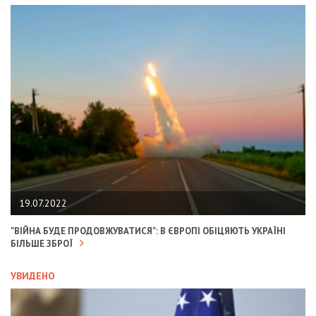
19.07.2022
"ВІЙНА БУДЕ ПРОДОВЖУВАТИСЯ": В ЄВРОПІ ОБІЦЯЮТЬ УКРАЇНІ
БІЛЬШЕ ЗБРОЇ
УВИДЕНО