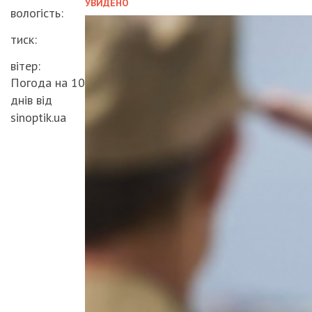
УВИДЕНО
вологість:
тиск:
вітер:
Погода на 10
днів від
sinoptik.ua