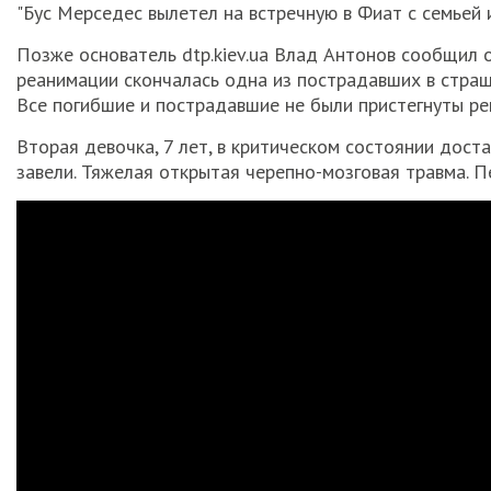
"Бус Мерседес вылетел на встречную в Фиат с семьей и
Позже основатель dtp.kiev.ua Влад Антонов сообщил 
реанимации скончалась одна из пострадавших в страш
Все погибшие и пострадавшие не были пристегнуты ре
Вторая девочка, 7 лет, в критическом состоянии дост
завели. Тяжелая открытая черепно-мозговая травма. П