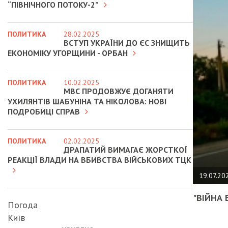
“ПІВНІЧНОГО ПОТОКУ-2”
ПОЛИТИКА
28.02.2025
ВСТУП УКРАЇНИ ДО ЄС ЗНИЩИТЬ
ЕКОНОМІКУ УГОРЩИНИ - ОРБАН
ПОЛИТИКА
10.02.2025
МВС ПРОДОВЖУЄ ДОГАНЯТИ
УХИЛЯНТІВ ШАБУНІНА ТА НІКОЛОВА: НОВІ
ПОДРОБИЦІ СПРАВ
ПОЛИТИКА
02.02.2025
ДРАПАТИЙ ВИМАГАЄ ЖОРСТКОЇ
РЕАКЦІЇ ВЛАДИ НА ВБИВСТВА ВІЙСЬКОВИХ ТЦК
19.07.20
"ВІЙНА 
Погода
Київ