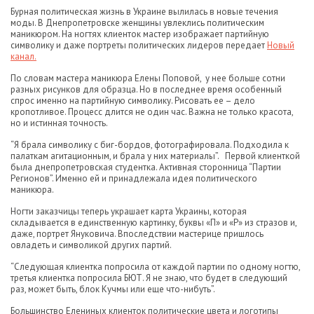
Бурная политическая жизнь в Украине вылилась в новые течения
моды. В Днепропетровске женщины увлеклись политическим
маникюром. На ногтях клиенток мастер изображает партийную
символику и даже портреты политических лидеров передает
Новый
канал.
По словам мастера маникюра Елены Поповой, у нее больше сотни
разных рисунков для образца. Но в последнее время особенный
спрос именно на партийную символику. Рисовать ее – дело
кропотливое. Процесс длится не один час. Важна не только красота,
но и истинная точность.
“Я брала символику с биг-бордов, фотографировала. Подходила к
палаткам агитационным, и брала у них материалы”. Первой клиенткой
была днепропетровская студентка. Активная сторонница “Партии
Регионов”. Именно ей и принадлежала идея политического
маникюра.
Ногти заказчицы теперь украшает карта Украины, которая
складывается в единственную картинку, буквы «П» и «Р» из стразов и,
даже, портрет Януковича. Впоследствии мастерице пришлось
овладеть и символикой других партий.
“Следующая клиентка попросила от каждой партии по одному ногтю,
третья клиентка попросила БЮТ. Я не знаю, что будет в следующий
раз, может быть, блок Кучмы или еще что-нибуть”.
Большинство Елениных клиенток политические цвета и логотипы