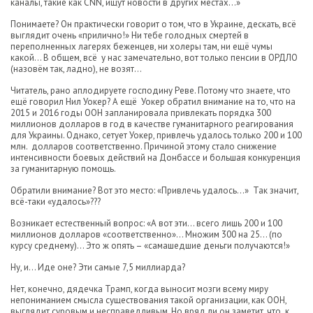
каналы, такие как CNN, ищут новости в других местах…»
Понимаете? Он практически говорит о том, что в Украине, дескать, всё
выглядит очень «прилично!» Ни тебе голодных смертей в
переполненных лагерях беженцев, ни холеры там, ни ещё чумы
какой… В общем, всё у нас замечательно, вот только пенсии в ОРДЛО
(назовём так, ладно), не возят…
Читатель, рано аплодируете господину Реве. Потому что знаете, что
ещё говорил Нил Уокер? А ещё Уокер обратил внимание на то, что на
2015 и 2016 годы ООН запланировала привлекать порядка 300
миллионов долларов в год в качестве гуманитарного реагирования
для Украины. Однако, сетует Уокер, привлечь удалось только 200 и 100
млн. долларов соответственно. Причиной этому стало снижение
интенсивности боевых действий на Донбассе и большая конкуренция
за гуманитарную помощь.
Обратили внимание? Вот это место: «Привлечь удалось…» Так значит,
всё-таки «удалось»???
Возникает естественный вопрос: «А вот эти… всего лишь 200 и 100
миллионов долларов «соответственно»… Множим 300 на 25… (по
курсу среднему)… Это ж опять – «самашедшие деньги получаются!»
Ну, и… Иде оне? Эти самые 7,5 миллиарда?
Нет, конечно, дядечка Трамп, когда выносит мозги всему миру
непониманием смысла существования такой организации, как ООН,
выглядит суровым и несправедливым. Но вряд ли он заметит, что к