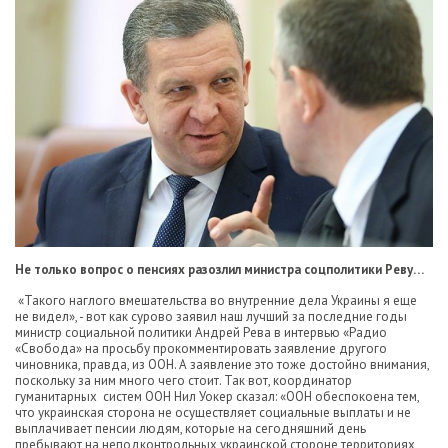
Не только вопрос о пенсиях разозлил министра соцполитики Реву…
«Такого наглого вмешательства во внутренние дела Украины я еще
не видел», - вот как сурово заявил наш лучший за последние годы
министр социальной политики Андрей Рева в интервью «Радио
«Свобода» на просьбу прокомментировать заявление другого
чиновника, правда, из ООН. А заявление это тоже достойно внимания,
поскольку за ним много чего стоит. Так вот, координатор
гуманитарных систем ООН Нил Уокер сказал: «ООН обеспокоена тем,
что украинская сторона не осуществляет социальные выплаты и не
выплачивает пенсии людям, которые на сегодняшний день
пребывают на неподконтрольных украинской стороне территориях