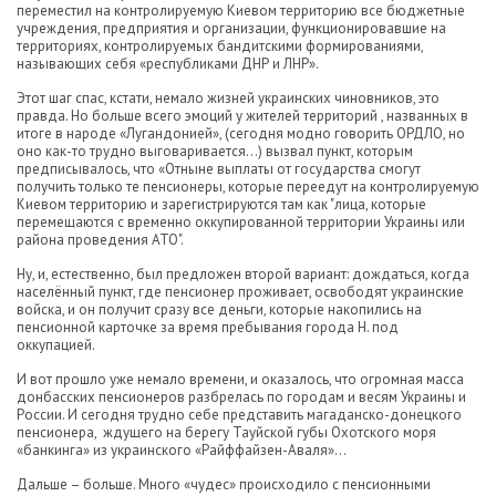
переместил на контролируемую Киевом территорию все бюджетные
учреждения, предприятия и организации, функционировавшие на
территориях, контролируемых бандитскими формированиями,
называющих себя «республиками ДНР и ЛНР».
Этот шаг спас, кстати, немало жизней украинских чиновников, это
правда. Но больше всего эмоций у жителей территорий , названных в
итоге в народе «Лугандонией», (сегодня модно говорить ОРДЛО, но
оно как-то трудно выговаривается…) вызвал пункт, которым
предписывалось, что «Отныне выплаты от государства смогут
получить только те пенсионеры, которые переедут на контролируемую
Киевом территорию и зарегистрируются там как "лица, которые
перемещаются с временно оккупированной территории Украины или
района проведения АТО".
Ну, и, естественно, был предложен второй вариант: дождаться, когда
населённый пункт, где пенсионер проживает, освободят украинские
войска, и он получит сразу все деньги, которые накопились на
пенсионной карточке за время пребывания города Н. под
оккупацией.
И вот прошло уже немало времени, и оказалось, что огромная масса
донбасских пенсионеров разбрелась по городам и весям Украины и
России. И сегодня трудно себе представить магаданско-донецкого
пенсионера, ждущего на берегу Тауйской губы Охотского моря
«банкинга» из украинского «Райффайзен-Аваля»…
Дальше – больше. Много «чудес» происходило с пенсионными