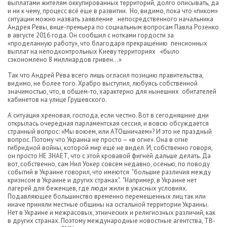
выплатами жителям оккупированных территорий, долго описывать, да
и ни к чему, процесс всё еще в развитии. Но, видимо, пока что «пиком»
ситуации можно назвать заявление непосредственного начальника
Андрея Ревы, вице-премьера по социальным вопросам Павла Розенко
в августе 2016 года. Он сообщил с нотками гордости за
«проделанную работу», что благодаря прекращению пенсионных
выплат на неподконтрольных Киеву территориях «было
сэкономлено 8 миллиардов гривен…»
Так что Андрей Рева всего лишь огласил позицию правительства,
видимо, не более того. Храбро выступил, любуясь собственной
значимостью, что, в общем-то, характерно для нынешних обитателей
кабинетов на улице Грушевского.
А ситуация хреновая, господа, если честно. Вот в сегодняшние дни
открылась очередная парламентская сессия, и вовсю обсуждается
странный вопрос: «Мы воюем, или АТОшничаем»? И это не праздный
вопрос. Потому что Украина не просто – «в огне». Она в огне
гибридной войны, которой мир ещё не видел. И, собственно говоря,
он просто НЕ ЗНАЕТ, что с этой кровавой фигнёй дальше делать. Да
вот, собственно, сам Нил Уокер совсем недавно, осенью, по поводу
событий в Украине говорил, что имеются "большие различия между
кризисом в Украине и других странах". "Например, в Украине нет
лагерей для беженцев, где люди жили в ужасных условиях.
Подавляющее большинство временно перемещенных лиц так или
иначе приняли местные общины на остальной территории Украины.
Нет в Украине и межрасовых, этнических и религиозных различий, как
в других странах. Поэтому международные новостные агентства, ТВ-