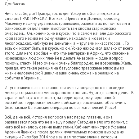
Донбасса».
Ничего себе, да? Правда, господин Уокер не объяснил, как это
сделать ПРАКТИЧЕСКИ. Вот как… Привезти в Донецк, Горловку,
Макеевку машину украинских гривнюшек, развезти их по почтовым и
банковским отделениям, выстроить там хвосты стариковских
очередей… Он, конечно, не в курсе, что в самом начале донбасского
кровавого месива не одну машину находили в кюветах и
лесопосадках, набитую не деньгами, а – трупами инкассаторов… То
есть он, может быть, и в курсе, но он, Уокер находится далеко от всего
этого, для него вообще – что «гуманитарка» в Африку, что спасение
исчезающих людских племён в дельте Амазонки – один вопрос:
помочь, спасти. И это очень и очень благородно, не возразишь. Жаль,
правда, что такая реакция на безусловно тревожные эпизоды из
жизни человеческой цивилизации очень схожа на реакцию на
события в Украине…
И тут позицию нашего славного и очень популярного в последние
месяцы социального министра можно понять. Ну, что, в самом деле… В
стране война, это все знают, на территории, оккупированной
российско-террористическими войсками, невозможно обеспечить
безопасные банковские операции по выплате пенсий. И всё!
Всё, да не всё. История вопроса у нас перед глазами, и она
развивается пока что не в нашу пользу. Сегодня мало кто помнит, с
чего всё началось с этими выплатами. Кабинет министров Украины
Арсения Яценюка после долгих мучительных поисков выхода из
ситуации 7 ноября 2014 года выдал постановление, которым