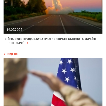
19.07.2022
"ВІЙНА БУДЕ ПРОДОВЖУВАТИСЯ": В ЄВРОПІ ОБІЦЯЮТЬ УКРАЇНІ
БІЛЬШЕ ЗБРОЇ
УВИДЕНО