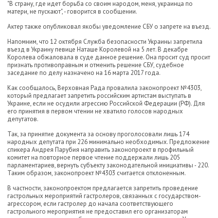
"В страну, где идет борьба со своим народом, меня, украинца по
матери, не пускают", - говорится в сообщении.
Актер также опубликовал якобы уведомление СБУ о запрете на въезд.
Напомним, что 12 октября Служба безопасности Украины запретила
въезд в Украину певице Наташе Королевой на 5 лет. В декабре
Королева обжаловала в суде данное решение. Она просит суд просит
признать противоправным и отменить решение СБУ, судебное
заседание по делу назначено на 16 марта 2017 года.
Как сообщалось, Верховная Рада провалила законопроект №4303,
который предлагает запретить российским артистам выступать в
Украине, если не осудили агрессию Российской Федерации (РФ). Для
его принятия в первом чтении не хватило голосов народных
депутатов.
Так, за принятие документа за основу проголосовали лишь 174
народных депутата при 226 минимально необходимых. Предложение
спикера Андрея Парубия направить законопроект в профильный
комитет на повторное первое чтение поддержали лишь 205
парламентариев, вернуть субъекту законодательной инициативы - 220.
Таким образом, законопроект №4303 считается отклоненным.
В частности, законопроектом предлагается запретить проведение
гастрольных мероприятий гастролеров, связанных с государством-
агрессором, если гастролер до начала соответствующего
гастрольного мероприятия не предоставил его организаторам