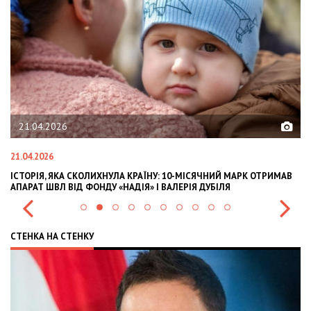
21.04.2026
21.04.2026
02
ІСТОРІЯ, ЯКА СКОЛИХНУЛА КРАЇНУ: 10-МІСЯЧНИЙ МАРК ОТРИМАВ
OL
АПАРАТ ШВЛ ВІД ФОНДУ «НАДІЯ» І ВАЛЕРІЯ ДУБІЛЯ
IN
СТЕНКА НА СТЕНКУ