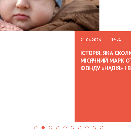
07:00
02.02.2026
OLEKSII ABASOV: H
CAN ATTRACT INTE
AND HEDGE RISKS 