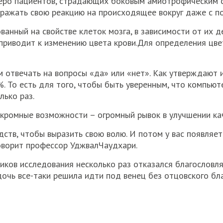
веро пациентов, страдающих боковым амиотрофическим 
ыражать свою реакцию на происходящее вокруг даже с п
анный на свойстве клеток мозга, в зависимости от их д
, приводит к изменению цвета крови.Для определения цве
отвечать на вопросы «да» или «нет». Как утверждают 
. То есть для того, чтобы быть уверенным, что компьют
лько раз.
 скромные возможности – огромный рывок в улучшении ка
едств, чтобы выразить свою волю. И потом у вас появляет
 говорит профессор УджвалЧаудхари.
ников исследования несколько раз отказался благословля
дочь все-таки решила идти под венец без отцовского бл