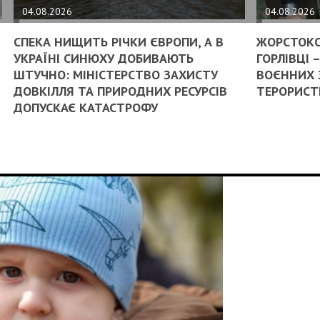
04.08.2026
04.08.2026
СПЕКА НИЩИТЬ РІЧКИ ЄВРОПИ, А В
ЖОРСТОКО
УКРАЇНІ СИНЮХУ ДОБИВАЮТЬ
ГОРЛІВЦІ
ШТУЧНО: МІНІСТЕРСТВО ЗАХИСТУ
ВОЄННИХ 
ДОВКІЛЛЯ ТА ПРИРОДНИХ РЕСУРСІВ
ТЕРОРИСТ
ДОПУСКАЄ КАТАСТРОФУ