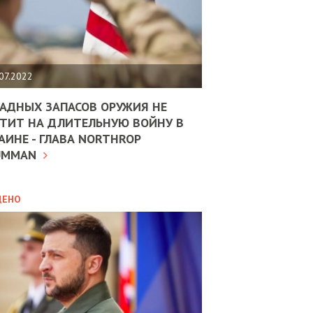
ЩИТЬ
НОМІКУ
РЩИНИ
07.2022
АН
АДНЫХ ЗАПАСОВ ОРУЖИЯ НЕ
ТИТ НА ДЛИТЕЛЬНУЮ ВОЙНУ В
АИНЕ - ГЛАВА NORTHROP
ИТИКА
10.02.2025
UMMAN
МВС
ДОВЖУЄ
АНЯТИ
ЛЯНТІВ
ДЕНО
УНІНА
ОЛОВА:
І
РОБИЦІ
АВ