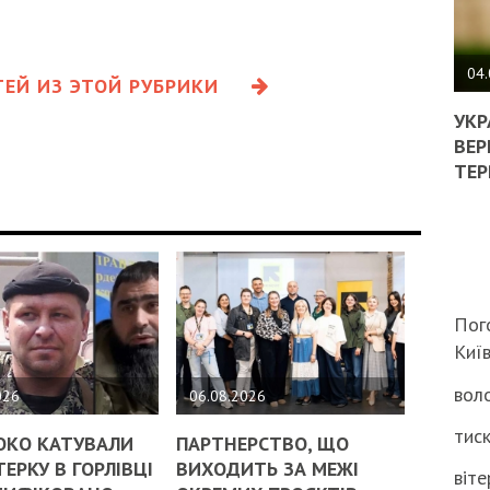
ПОЛ
ВИМ
04.
ЕЙ ИЗ ЭТОЙ РУБРИКИ
ЖОР
РЕА
УКР
ВЛА
ВЕР
НА
ТЕР
ВБИ
ВІЙ
ТЦК
Пог
Киї
воло
026
06.08.2026
тиск
ОКО КАТУВАЛИ
ПАРТНЕРСТВО, ЩО
ЕРКУ В ГОРЛІВЦІ
ВИХОДИТЬ ЗА МЕЖІ
віте