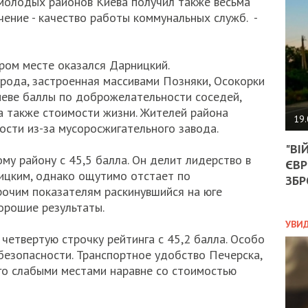
молодых районов Киева получил также весьма
АГЕ
чение - качество работы коммунальных служб. -
УГО
РОЗ
НА
ЗАК
ром месте оказался Дарницкий.
рода, застроенная массивами Позняки, Осокорки
Киеве баллы по доброжелательности соседей,
 также стоимости жизни. Жителей района
ЭКО
19.
ности из-за мусоросжигательного завода.
ТРА
"ВІ
ОБГ
му району с 45,5 балла. Он делит лидерство в
ЄВР
СКА
ницким, однако ощутимо отстает по
САН
ЗБР
очим показателям раскинувшийся на юге
ПРО
“ПІ
орошие результаты.
ПОТ
УВИ
четвертую строчку рейтинга с 45,2 балла. Особо
безопасности. Транспортное удобство Печерска,
его слабыми местами наравне со стоимостью
ПОЛ
УКР