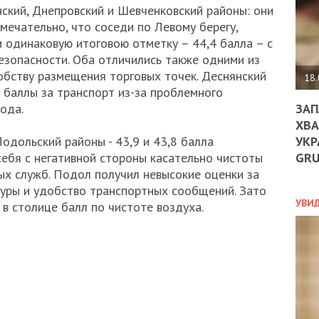
ДО
ский, Днепровский и Шевченковский районы: они
ЄС
имечательно, что соседи по Левому берегу,
ЗНИ
и одинаковую итоговою отметку – 44,4 балла – с
ЕКО
езопасности. Оба отличились также одними из
УГО
обству размещения торговых точек. Деснянский
-
18.
ОРБ
 баллы за транспорт из-за проблемного
ЗАП
рода.
ХВА
УКР
одольский районы - 43,9 и 43,8 балла
ПОЛ
GR
себя с негативной стороны касательно чистоты
ПРО
ых служб. Подол получил невысокие оценки за
ДОГ
уры и удобство транспортных сообщений. Зато
УХИ
УВИ
 в столице балл по чистоте воздуха.
ШАБ
ТА
НІК
НОВ
ПОД
СПР