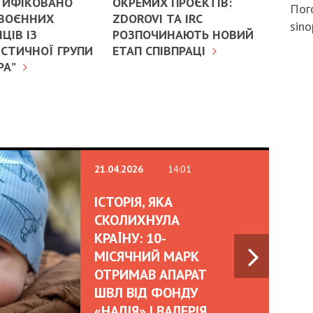
ТИФІКОВАНО
ОКРЕМИХ ПРОЄКТІВ:
Пого
 ВОЄННИХ
ZDOROVI ТА IRC
sino
ЦІВ ІЗ
РОЗПОЧИНАЮТЬ НОВИЙ
СТИЧНОЇ ГРУПИ
ЕТАП СПІВПРАЦІ
РА”
21.04.2026
14:01
ІСТОРІЯ, ЯКА
СКОЛИХНУЛА
КРАЇНУ: 10-
МІСЯЧНИЙ МАРК
ОТРИМАВ АПАРАТ
ШВЛ ВІД ФОНДУ
«НАДІЯ» І ВАЛЕРІЯ