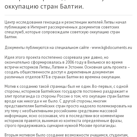
оккупацию стран Балтии.
Центр исследования геноцида и резистенции жителей Литвы начал
публикацию в Интернет рассекреченных документов советских
спецслужб, которые сопровождали советскую оккупацию стран
Балтии.
Документы публикуются на специальном сайте - www.kgbdocuments.eu
Идея этого проекта постепенно созревала уже давно, но
окончательно сформировалась в 2006 году в Вильнюсе во время
встречи историков Литвы, Латвии и Эстонии. Основная цель проекта –
создать общественности доступ к директивным документам
различных отделов КГБ в странах Балтии во времена оккупации.
Мотив к созданию такой страницы был не один. Во-первых, с одной
стороны, историков Балтийских государств постоянно раздражает и
злит пропаганда со стороны России о том, что окупации стран Балтии
вроде как никогда и не было. С другой стороны, многим
представителям Балтийских стран просто надоело полемизировать на
эту тему с необъективными российскими средствами массовой
информации, ясно осознавая, что в последствии все комментарии
историков правятся, вынимая из контекста определённые фразы,
строго придерживаясь сценария нужной Москве пропаганды.
Вторым мотивом было создание возможности учащимся, студентам,