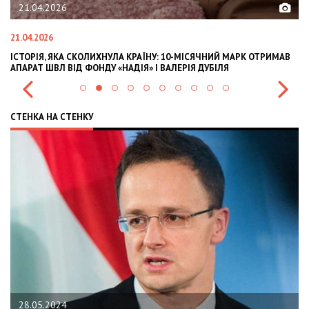
21.04.2026
21.04.2026
02
ІСТОРІЯ, ЯКА СКОЛИХНУЛА КРАЇНУ: 10-МІСЯЧНИЙ МАРК ОТРИМАВ
OL
АПАРАТ ШВЛ ВІД ФОНДУ «НАДІЯ» І ВАЛЕРІЯ ДУБІЛЯ
IN
СТЕНКА НА СТЕНКУ
28.05.2024