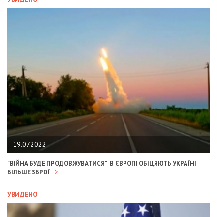
19.07.2022
"ВІЙНА БУДЕ ПРОДОВЖУВАТИСЯ": В ЄВРОПІ ОБІЦЯЮТЬ УКРАЇНІ
БІЛЬШЕ ЗБРОЇ
УВИДЕНО