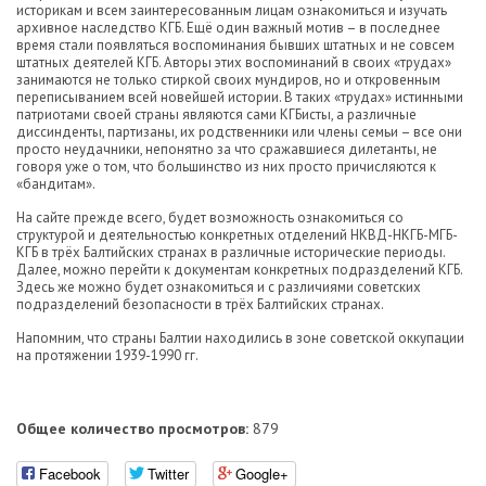
историкам и всем заинтересованным лицам ознакомиться и изучать
архивное наследство КГБ. Ещё один важный мотив – в последнее
время стали появляться воспоминания бывших штатных и не совсем
штатных деятелей КГБ. Авторы этих воспоминаний в своих «трудах»
занимаются не только стиркой своих мундиров, но и откровенным
переписыванием всей новейшей истории. В таких «трудах» истинными
патриотами своей страны являются сами КГБисты, а различные
диссинденты, партизаны, их родственники или члены семьи – все они
просто неудачники, непонятно за что сражавшиеся дилетанты, не
говоря уже о том, что большинство из них просто причисляются к
«бандитам».
На сайте прежде всего, будет возможность ознакомиться со
структурой и деятельностью конкретных отделений НКВД-НКГБ-МГБ-
КГБ в трёх Балтийских странах в различные исторические периоды.
Далее, можно перейти к документам конкретных подразделений КГБ.
Здесь же можно будет ознакомиться и с различиями советских
подразделений безопасности в трёх Балтийских странах.
Напомним, что страны Балтии находились в зоне советской оккупации
на протяжении 1939-1990 гг.
Общее количество просмотров:
879
Facebook
Twitter
Google+