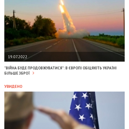
19.07.2022
"ВІЙНА БУДЕ ПРОДОВЖУВАТИСЯ": В ЄВРОПІ ОБІЦЯЮТЬ УКРАЇНІ
БІЛЬШЕ ЗБРОЇ
УВИДЕНО