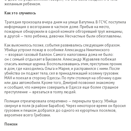
желанным ребенком.
Как это случилось
Трагедия произошла вчера днем на улице Ватутина. В ГСЧС поступила
информация о возгорании в частном доме. Прибыв на место,
пожарные обнаружили в одной комнате обгоревший труп женщины,
в другой — тело ребенка, девочки. Несчастные были обезглавлены.
Как выяснилось позже, события развивались следующим образом.
Убийца устроил пожар в особняке Александра Никитинского
— взорвал газовый баллон. Самого налоговика дома не было:
он с семьей отдыхает в Буковеле. Александр Журавлев побежал
спасать жилище шурина. Воспользовавшись этим, преступник проник
в дом, где находились Ольга и Мария, и расправился с ними. После
убийства он поджег тела, сел в принадлежащий хозяину грузовик
МАН и поехал в сторону Одессы. По пути столкнул на обочину один
или два автомобиля. Кроме того, Дмитрий позвонил знакомому
и сообщил, что намерен совершить в Одессе еще более страшное
преступление — врезаться в толпу людей.
Полиция отреагировала оперативно — перекрыла трассу. Убийца
свернул в поля (в районе Барабоя). Через некоторое время он бросил
грузовик и пешком добрался до одного из курортных поселков,
вероятнее всего Грибовки.
Поиски