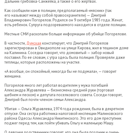
Дальник-Грибовка-Санжейка, а также о его жертвах.
Как сообщили нам в полиции, предполагаемый «мясник» (так
его называют между собой правоохранители) — Дмитрий
Владимирович Погорелов. Родился он 9 октября 1985 года. Женат,
есть ребенок. Супруга подозреваемого находится в отделе полиции.
Местные СМИ раскопали больше информации об убийце Погорелове.
В частности,
Думская
констатирует, что Дмитрий Погорелов
зарегистрирован в Овидиополе на улице Кирова, жил в тещином доме
на Калинина. Соседка говорит, что домовитый — забор новый
поставил. По ее словам, с утра здесь была полиция. Проверяли даже
теплицы, которые расположены на участке.
«А вообще, он спокойный, никогда бы не подумала», — говорит
женщина.
Погорелов много лет работал водителем у мужа погибшей
Александра Журавлева — бизнесмена средней руки (торговал
щебнем и песком) и депутата поселкового совета. Соседи говорят,
Дмитрий был почти членом семьи Александра.
Убитая — Ольга Журавлева, 1974 года рождения, была в декретном
отпуске. Она сестра работника налоговой инспекции Малиновского
района Одессы Александра Никитинского. Это его дом преступник
поджег перед тем, как пойти убивать Ольгу и маленькую Машу.
О девочке родственники говорят, что она была поздним и очень