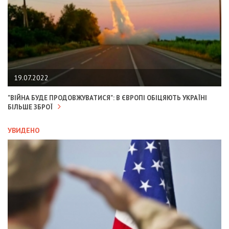
19.07.2022
"ВІЙНА БУДЕ ПРОДОВЖУВАТИСЯ": В ЄВРОПІ ОБІЦЯЮТЬ УКРАЇНІ
БІЛЬШЕ ЗБРОЇ
УВИДЕНО