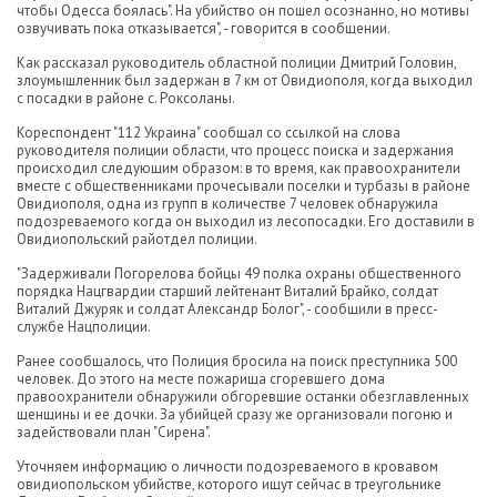
чтобы Одесса боялась". На убийство он пошел осознанно, но мотивы
озвучивать пока отказывается", - говорится в сообщении.
Как рассказал руководитель областной полиции Дмитрий Головин,
злоумышленник был задержан в 7 км от Овидиополя, когда выходил
с посадки в районе с. Роксоланы.
Кореспондент "112 Украина" сообщал со ссылкой на слова
руководителя полиции области, что процесс поиска и задержания
происходил следующим образом: в то время, как правоохранители
вместе с общественниками прочесывали поселки и турбазы в районе
Овидиополя, одна из групп в количестве 7 человек обнаружила
подозреваемого когда он выходил из лесопосадки. Его доставили в
Овидиопольский райотдел полиции.
"Задерживали Погорелова бойцы 49 полка охраны общественного
порядка Нацгвардии старший лейтенант Виталий Брайко, солдат
Виталий Джуряк и солдат Александр Болог", - сообщили в пресс-
службе Нацполиции.
Ранее сообщалось, что Полиция бросила на поиск преступника 500
человек. До этого на месте пожарища сгоревшего дома
правоохранители обнаружили обгоревшие останки обезглавленных
щенщины и ее дочки. За убийцей сразу же организовали погоню и
задействовали план "Сирена".
Уточняем информацию о личности подозреваемого в кровавом
овидиопольском убийстве, которого ищут сейчас в треугольнике