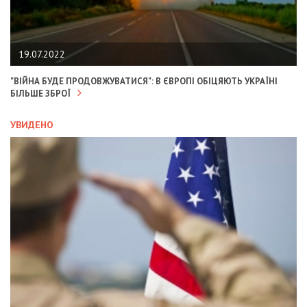
19.07.2022
"ВІЙНА БУДЕ ПРОДОВЖУВАТИСЯ": В ЄВРОПІ ОБІЦЯЮТЬ УКРАЇНІ
БІЛЬШЕ ЗБРОЇ
УВИДЕНО