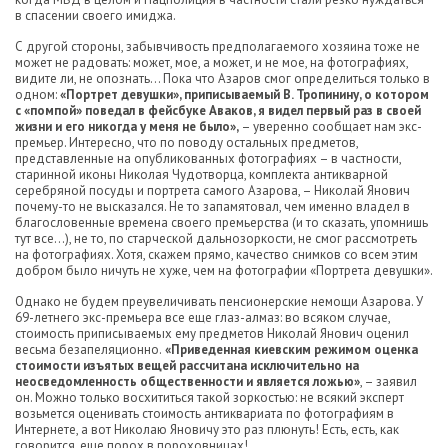
в спасении своего имиджа.
С другой стороны, забывчивость предполагаемого хозяина тоже не
может не радовать: может, мое, а может, и не мое, на фотографиях,
видите ли, не опознать… Пока что Азаров смог определиться только в
одном:
«Портрет девушки», приписываемый В. Тропинину, о котором
с «помпой» поведал в фейсбуке Аваков, я видел первый раз в своей
жизни и его никогда у меня не было»,
– уверенно сообщает нам экс-
премьер. Интересно, что по поводу остальных предметов,
представленные на опубликованных фотографиях – в частности,
старинной иконы Николая Чудотворца, комплекта антикварной
серебряной посуды и портрета самого Азарова, – Николай Янович
почему-то не высказался. Не то запамятовал, чем именно владел в
благословенные времена своего премьерства (и то сказать, упомнишь
тут все…), не то, по старческой дальнозоркости, не смог рассмотреть
на фотографиях. Хотя, скажем прямо, качество снимков со всем этим
добром было ничуть не хуже, чем на фотографии «Портрета девушки».
Однако не будем преувеличивать пенсионерские немощи Азарова. У
69-летнего экс-премьера все еще глаз-алмаз: во всяком случае,
стоимость приписываемых ему предметов Николай Янович оценил
весьма безапеляционно.
«Приведенная киевским режимом оценка
стоимости изъятых вещей рассчитана исключительно на
неосведомленность общественности и является ложью»
, – заявил
он. Можно только восхититься такой зоркостью: не всякий эксперт
возьмется оценивать стоимость антиквариата по фотографиям в
Интернете, а вот Николаю Яновичу это раз плюнуть! Есть, есть, как
говорится, еще порох в пороховницах!