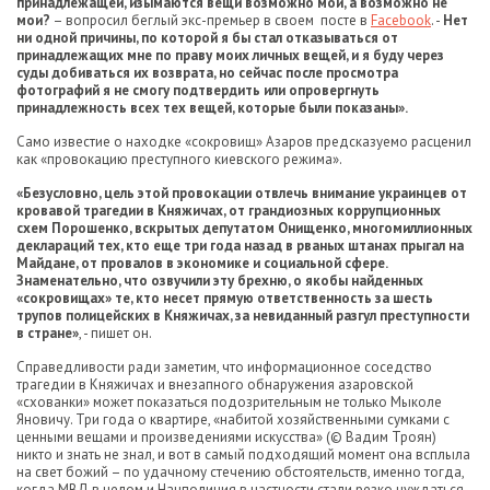
принадлежащей, изымаются вещи возможно мои, а возможно не
мои?
– вопросил беглый экс-премьер в своем посте в
Facebook
. -
Нет
ни одной причины, по которой я бы стал отказываться от
принадлежащих мне по праву моих личных вещей, и я буду через
суды добиваться их возврата, но сейчас после просмотра
фотографий я не смогу подтвердить или опровергнуть
принадлежность всех тех вещей, которые были показаны».
Само известие о находке «сокровищ» Азаров предсказуемо расценил
как «провокацию преступного киевского режима».
«Безусловно, цель этой провокации отвлечь внимание украинцев от
кровавой трагедии в Княжичах, от грандиозных коррупционных
схем Порошенко, вскрытых депутатом Онищенко, многомиллионных
деклараций тех, кто еще три года назад в рваных штанах прыгал на
Майдане, от провалов в экономике и социальной сфере.
Знаменательно, что озвучили эту брехню, о якобы найденных
«сокровищах» те, кто несет прямую ответственность за шесть
трупов полицейских в Княжичах, за невиданный разгул преступности
в стране»
, - пишет он.
Справедливости ради заметим, что информационное соседство
трагедии в Княжичах и внезапного обнаружения азаровской
«схованки» может показаться подозрительным не только Мыколе
Яновичу. Три года о квартире, «набитой хозяйственными сумками с
ценными вещами и произведениями искусства» (© Вадим Троян)
никто и знать не знал, и вот в самый подходящий момент она всплыла
на свет божий – по удачному стечению обстоятельств, именно тогда,
когда МВД в целом и Нацполиция в частности стали резко нуждаться