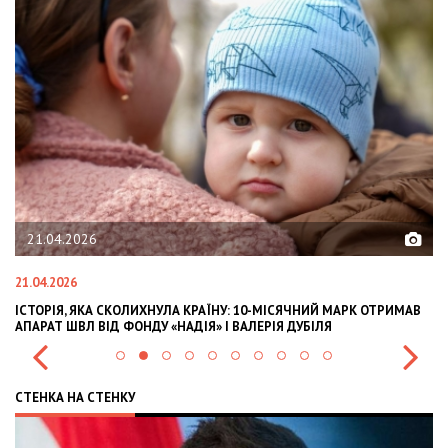
21.04.2026
02.
1.04.2026
02.02.
СТОРІЯ, ЯКА СКОЛИХНУЛА КРАЇНУ: 10-МІСЯЧНИЙ МАРК ОТРИМАВ
OLEKS
ПАРАТ ШВЛ ВІД ФОНДУ «НАДІЯ» І ВАЛЕРІЯ ДУБІЛЯ
INTER
СТЕНКА НА СТЕНКУ