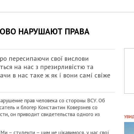
СОВО НАРУШАЮТ ПРАВА
ро пересипаючи свої вислови
ься на нас з презирливістю та
чи в нас таке ж як і вони самі свіже
арушение прав человека со стороны ВСУ. Об
атель и блогер Константин Коверзнев со
ПОЛ
ости, он приводит свидетельства одного из
УВИ
ЗАТ
ДВО
 Ми – студенти – цим не цікавимося, у нас свої