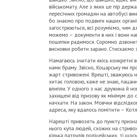
військомату. Але з яких це пір держ
пересічних громадян на автобусі ви
бо знаємо про подвиги наших органі
загострюються, всі розуміємо, чим д
можемо – документи в них і вони нам
пошепки радимося. Соромно дзвонит
висновки робити зарано. Стискаємо з
Намагаюсь зчитати якісь конкретні в
нами браму. Звісно, Коцарську ми пр
жарт стривожені. Врешті, зважуюсь н
хитає головою, каже не знаю, пацани
влипли. У одного з нас дружина й но
захищені від призову як мінімум до о
начхати. На закон. Мовчки відслідков
адреса, яку вдалось помітити – Котл
Нарешті привозять до пункту признач
нього купа людей, схожих на стривож
кілька патрулів поліцейських, ті щос