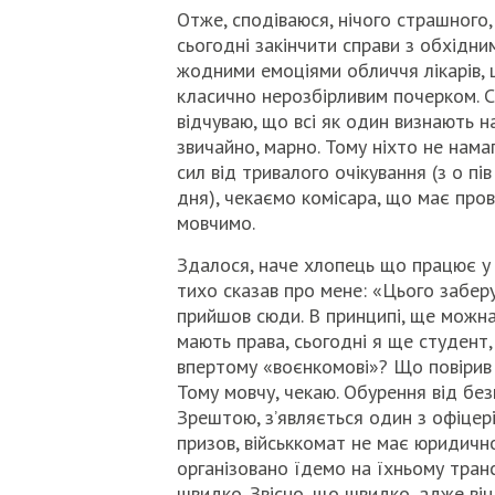
Отже, сподіваюся, нічого страшного
сьогодні закінчити справи з обхідним
жодними емоціями обличчя лікарів, 
класично нерозбірливим почерком. Ск
відчуваю, що всі як один визнають н
звичайно, марно. Тому ніхто не нама
сил від тривалого очікування (з о пі
дня), чекаємо комісара, що має прове
мовчимо.
Здалося, наче хлопець що працює у 
тихо сказав про мене: «Цього заберу
прийшов сюди. В принципі, ще можна
мають права, сьогодні я ще студент,
впертому «воєнкомові»? Що повірив с
Тому мовчу, чекаю. Обурення від безп
Зрештою, з’являється один з офіцері
призов, військкомат не має юридичног
організовано їдемо на їхньому транс
швидко. Звісно, що швидко, адже він 