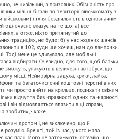
ично, не цивільний, а призовник. Обізнаність про
вники міліції бігали по території військкомату з
військовим) і їхня бездіяльність в однозначнім
 одночасно вказує на те що: а) все
івнях, а отже, ніхто притягнутий до
ьних традиціях, не буде; б) у нас жодних шансів
звонити в 102, куди ще хочеш, нам до лампочки.
і. Тоді мене це здивувало, але мобільні
гався відбирати. Очевидно, для того, щоб батьки
 не зможуть, упакують в величезні автобуси, що
ому місці. Неймовірна задуха, крики, лайка,
йфони та багаточисленні коштовні перстні в них
рити чи просто вийти на крильце, подихати свіжим
ільки відчуття без -правності одних та -карності
і і він відмовляється влазити в ці справи,
а зробити», - каже.
олючим дротом і, не виключено, що й
не розумію. Врешті, той із нас, у кого мала
сікає плац. Його не затримують, розумію, що