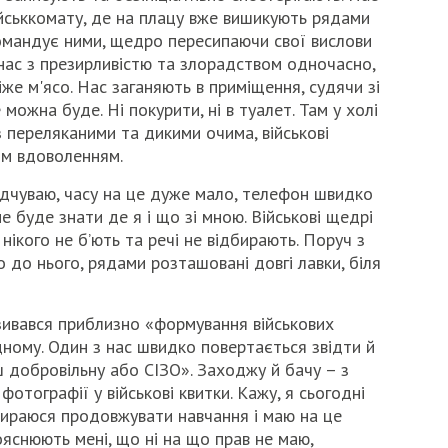
ійськкомату, де на плацу вже вишикують рядами
омандує ними, щедро пересипаючи свої вислови
нас з презирливістю та злорадством одночасно,
віже м'ясо. Нас заганяють в приміщення, судячи зі
 можна буде. Ні покурити, ні в туалет. Там у холі
 переляканими та дикими очима, військові
им вдоволенням.
дчуваю, часу на це дуже мало, телефон швидко
не буде знати де я і що зі мною. Військові щедрі
нікого не б’ють та речі не відбирають. Поруч з
 до нього, рядами розташовані довгі лавки, біля
зивався приблизно «формування військових
дному. Один з нас швидко повертається звідти й
ш добровільну або СІЗО». Заходжу й бачу – з
тографії у військові квитки. Кажу, я сьогодні
Збираюся продовжувати навчання і маю на це
яснюють мені, що ні на що прав не маю,