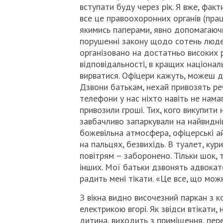
вступати буду через рік. Я вже, факт
все це правоохоронних органів (праці
якимись паперами, явно допомагаючи 
порушенні закону щодо сотень людей
організовано на достатньо високих р
відповідальності, в кращих націонал
вирватися. Офіцери кажуть, можеш д
Дзвони батькам, нехай привозять реч
телефони у нас ніхто навіть не нама
привозили гроші. Тих, кого викупити
завбачливо запаркували на найвидніш
божевільна атмосфера, офіцерські а
на пальцях, безвихідь. В туалет, ку
повітрям – заборонено. Тільки шок, т
інших. Мої батьки дзвонять адвокатов
радить мені тікати. «Це все, що можн
З вікна видно височезний паркан з к
електрикою вгорі. Як звідси втікати, 
дитина, виходить з приміщення, пере