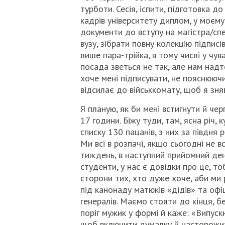
турботи. Сесія, іспити, підготовка д
кадрів університету диплом, у моєм
документи до вступу на магістра/спец
вузу, зібрати повну колекцію підписі
лише пара-трійка, в тому числі у чу
посада зветься не так, але нам надт
хоче мені підписувати, не пояснюючи
відсилає до військкомату, щоб я зняв
Я планую, як би мені встигнути й че
17 години. Біжу туди, там, ясна річ, 
списку 130 пацанів, з них за півдня
Ми всі в розпачі, якщо сьогодні не 
тиждень, в наступний прийомний день
студенти, у нас є довідки про це, тоб
сторони тих, хто дуже хоче, аби ми 
під канонаду матюків «дідів» та офі
генералів. Маємо стояти до кінця, б
поріг мужик у формі й каже: «Випускн
щоб включити думалку й насторожит