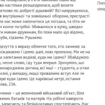
Пого
ава настільки розщедрилася, щоб возити
sino
нятково по доброті душевній? Всі напружуємося,
в внутрішньої та зовнішньої оборони, пристрасті
ля нас може закінчитися ця поїздка, та піти не
 конче потрібні. Збиваємося в купку, швидко
и мамам-дружинам, бо поки мало що відомо,
уби, сідаємо. Рушаємо.
ідчуття з виразу обличчя того, хто зачиняє за
оїжджаємо і їдемо далі, повз промзону. Ми не на
а запитання водієві, куди ми їдемо? Збайдужіло
, чесне слово, їду туди вперше. Зрозуміло, що
вонароджена дитина, всі інші – студенти, а отже
сені, у випадку, якщо провалимо вступ. Але їм
ую куди їдемо. Це харківські нетрі, остання
ова, 236.
ення – це величезний військовий об’єкт, біля
ених батьків та матерів. На узбіччі навпроти
ь записують та безініціативно спостерігають. Нас