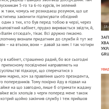
ДО
скникам 5-го та 6-го курсів, їм зелений
ЄС
у ж таки, чомусь не розкидаєш розумом, що це
ЗНИ
встигнеш закінчити підписувати обхідний
ЕКО
УГО
 один з тих, хто був перед тобою в черзі, через
-
18.
 заповітний кабінет, прудко виривається звідти, й,
ОРБ
Валім отсюда!», тікає. Всі дружно гикаємо.
ЗАП
і хлопчину визнали придатним до служби й тут же
ХВА
 він – на втьоки, вони – давай за ним. І так чотири
УКР
ПОЛ
GR
ПРО
 в кабінет, страшенно радий, бо все сьогодні
ДОГ
в приписному посвідченні направляють на
УХИ
УВИ
успільстві підказує, що сперечатися з
ШАБ
и марно, хоч за правління цього президента,
ТА
го попередників. Тому покірно йду в підвал на
НІК
 майже на що завгодно, лише б отримати жадану
НОВ
майже всіх хлопців з черги поперед мене також
ПОД
СПР
а, котрий щойно закінчив службу і теж прийшов