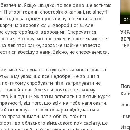
, безпечно. Якщо швидко, то все одно ще встигаю
ПОЛ
. Півтори години спостерігаю кам’яні, не зіпсуті
що один за одним щось пишуть в моїй картці
ВИМ
04.
арги на здоров’я є? Є. Хвороби є? Є. Але
ЖОР
ас супергеройськи здоровими. Сперечатися,
РЕА
УКР
ВЛА
гається. Закінчуємо обстеження і вже майже без
ВЕР
НА
в на дев’ятої ранку, зараз же майже четверта
ТЕР
ВБИ
сти співбесіду з нами. Звісно, не сперечаємося,
ВІЙ
ТЦК
військкоматі «на побєгушках» за моєю спиною
ть». Відчуваю, що все недобре. Не за цим я
 по-тихому спробувати піти, затримувати не
Пог
 останній день. Але як я поясню це своєму
Киї
воїй інтуїції? Як потім вступати на п’ятий курс?
равності, від того, що всім на тебе наплювати.
воло
в й оголошує – оскільки зараз відбувається
тиск
о права знімати нас з обліку, тож всі
порті до обласного військового комісаріату, це
віте
на Коцарській, в п’яти хвилинах пішки від