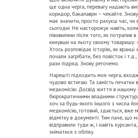
ще одна черга, перевагу надають випу
коридор, бакалаври – чекайте. Знов
має значити, просто рахуєш час, чи 
сьогодні. Не насторожує навіть, коли
півхвилини після того, як потрапив в
кинувши на льоту своєму товаришу: «
Хтось розповідає історію, як вранц
почали загрібати, без повісток і т.д.,
рази підряд. Знову регочемо.
Нарешті підходить моя черга, входжу
чудово встигаю. Та замість печатки 
медкомісію. Досвід життя в нашому с
бюрократичними владними структурам
хоч за будь-якого іншого з числа йо
медкомісію, готовий, здається, вже
відмітку в документі. Тим паче, що 
відправили туди ж, і навіть курсант
зніматися з обліку.