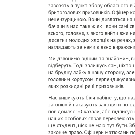
завозять в пункт збору обласного в
бритоголових призовників. Офіцер к
нецензурщиною. Вони дивляться на 
бачачи в нас таке ж як і вони самі с
всього, головне, з якого вийти вже не
десятки молодих хлопців на речах, з
наглядають за нами з явно виражен
Ми дзвонимо рідним та знайомим, ві
відберуть. Тоді залишусь сам, ніхто 
на брудну лайку в нашу сторону, але 
головним корпусом, перпендикулярно
яких розкидані речі призовників.
Нас вишикують біля кабінету, що на
загонів» й наказують заходити по о
повідомляє: «Сказали, або підписує
наших особових справ переклеюють фо
ще студент, ніяк не маю тут бути. 
законне право. Офіцери матюками по