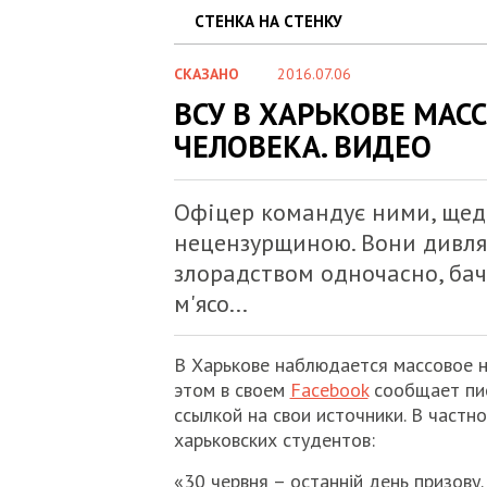
СТЕНКА НА СТЕНКУ
СКАЗАНО
2016.07.06
ВСУ В ХАРЬКОВЕ МАС
ЧЕЛОВЕКА. ВИДЕО
Офіцер командує ними, щед
нецензурщиною. Вони дивлят
злорадством одночасно, бача
м'ясо...
В Харькове наблюдается массовое н
этом в своем
Facebook
сообщает пис
ссылкой на свои источники. В частн
харьковских студентов:
«30 червня – останній день призову.