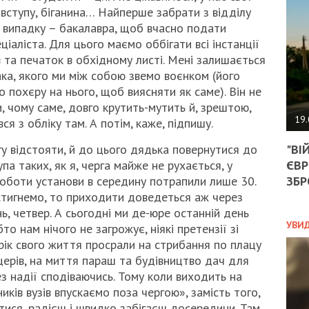
АГЕ
о вступу, біганина… Найперше забрати з відділу
УГО
у випадку – бакалавра, щоб вчасно подати
РОЗ
іаліста. Для цього маємо оббігати всі інстанції
НА
ЗАК
в та печаток в обхідному листі. Мені залишається
вака, якого ми між собою звемо воєнком (його
о похєру на нього, щоб виясняти як саме). Він не
, чому саме, довго крутить-мутить й, зрештою,
ЭКО
19.
ся з обліку там. А потім, каже, підпишу.
ТРА
"ВІ
ргу відстояти, й до цього дядька повернутися до
ОБГ
ЄВР
купа таких, як я, черга майже не рухається, у
СКА
САН
ЗБР
 роботи установи в середину потрапили лише 30.
ПРО
встигнемо, то приходити доведеться аж через
“ПІ
, четвер. А сьогодні ми де-юре останній день
ПОТ
УВИ
то нам нічого не загрожує, ніякі претензії зі
рік свого життя просрали на стрибання по плацу
церів, на миття параш та будівництво дач для
ПОЛ
ез надії сподіваючись. Тому коли виходить на
иків вузів впускаємо поза чергою», замість того,
УКР
ися, радієш і швидко забігаєш досередини. Там