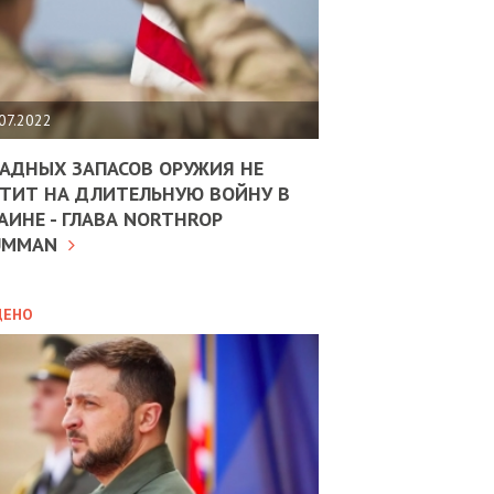
ЩИТЬ
НОМІКУ
РЩИНИ
07.2022
АН
АДНЫХ ЗАПАСОВ ОРУЖИЯ НЕ
ТИТ НА ДЛИТЕЛЬНУЮ ВОЙНУ В
АИНЕ - ГЛАВА NORTHROP
ИТИКА
10.02.2025
UMMAN
МВС
ДОВЖУЄ
АНЯТИ
ЛЯНТІВ
ДЕНО
УНІНА
ОЛОВА:
І
РОБИЦІ
АВ