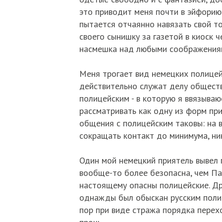
это приводит меня почти в эйфорию
пытается отчаянно навязать свой т
своего сынишку за газетой в киоск 
насмешка над любыми соображения
Меня трогает вид немецких полицейс
действительно служат делу обществ
полицейским - в которую я ввязыва
рассматривать как одну из форм при
общения с полицейским таковы: на в
сокращать контакт до минимума, ник
Один мой немецкий приятель вывел 
вообще-то более безопасна, чем Па
настоящему опасны полицейские. Др
однажды был обыскан русским полиц
пор при виде стража порядка перех