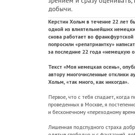
зрением и сразу оценивать, 
добычи.
Керстин Хольм в течение 22 лет бы
одной из влиятельнейших немецких 
снова работает во франкфуртской 
попросили «репатриантку» написат
за последние 22 года «немецкую о
Текст «Моя немецкая осень», опуб
автору многочисленные отклики ау
Хольм, «так много, как никогда».
Первое, что с тебя спадает, когда п
проведенных в Москве, я постепенн
и бесконечному «переходному време
Лишенная подспудного страха добр
одетые свободно и с фантазией, до