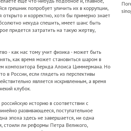
елаете еще что-нибудь подобное и, главное,
Пого
йся грешник попробует уличить их в коррупции,
sino
я открыто и корректно, хотя бы примерно знает
абсолютно некуда спешить, имеет шанс быть
рое придется затратить на такую жертву,
во - как нас тому учит физика - может быть
нять, как время может становиться шаром в
нем композитора Бернда Алоиса Циммермана. Но
то в России, если глядеть из перспективы
ействительно является искривленным, а время
некий клубок.
 российскую историю в соответствии с
линейно развивающееся, поступательное
одна эпоха здесь не завершается, ни одна
м, стоили ли реформы Петра Великого,