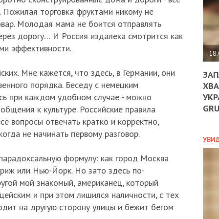
ДО
. Пожилая торговка фруктами никому не
ЄС
ЗНИ
овар. Молодая мама не боится отправлять
ЕКО
через дорогу… И Россия издалека смотрится как
УГО
ми эффективности.
-
18.
ОРБ
ких. Мне кажется, что здесь, в Германии, они
ЗАП
енного порядка. Беседу с немецким
ХВА
УКР
юсь при каждом удобном случае - можно
ПОЛ
GR
общения к культуре. Российские правила
ПРО
се вопросы отвечать кратко и корректно,
ДОГ
огда не начинать первому разговор.
УХИ
УВИ
ШАБ
ТА
парадоксальную формулу: как город Москва
НІК
риж или Нью-Йорк. Но зато здесь по-
НОВ
угой мой знакомый, американец, который
ПОД
ейским и при этом лишился наличности, с тех
СПР
одит на другую сторону улицы и бежит бегом