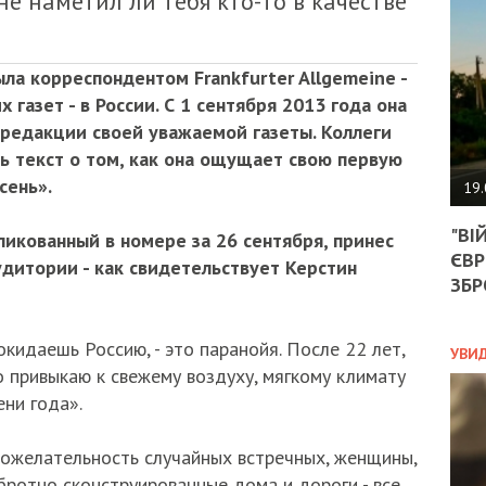
не наметил ли тебя кто-то в качестве
АГЕ
УГО
РОЗ
НА
ла корреспондентом Frankfurter Allgemeine -
ЗАК
газет - в России. С 1 сентября 2013 года она
редакции своей уважаемой газеты. Коллеги
ь текст о том, как она ощущает свою первую
ЭКО
сень».
19.
ТРА
"ВІ
ОБГ
ликованный в номере за 26 сентября, принес
ЄВР
СКА
дитории - как свидетельствует Керстин
САН
ЗБР
ПРО
“ПІ
ПОТ
окидаешь Россию, - это паранойя. После 22 лет,
УВИ
о привыкаю к свежему воздуху, мягкому климату
ни года».
ПОЛ
ожелательность случайных встречных, женщины,
УКР
бротно сконструированные дома и дороги - все