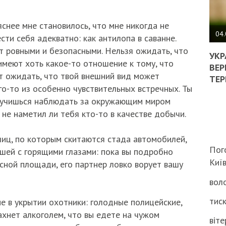
ПОЛ
яснее мне становилось, что мне никогда не
ВИМ
04.
ести себя адекватно: как антилопа в саванне.
ЖОР
т ровными и безопасными. Нельзя ожидать, что
РЕА
УКР
 имеют хоть какое-то отношение к тому, что
ВЛА
ВЕР
НА
ет ожидать, что твой внешний вид может
ТЕР
ВБИ
о-то из особенно чувствительных встречных. Ты
ВІЙ
ы учишься наблюдать за окружающим миром
ТЦК
 не наметил ли тебя кто-то в качестве добычи.
лиц, по которым скитаются стада автомобилей,
Пог
шей с горящими глазами: пока вы подробно
Киї
сной площади, его партнер ловко ворует вашу
воло
тиск
е в укрытии охотники: голодные полицейские,
ахнет алкоголем, что вы едете на чужом
віте