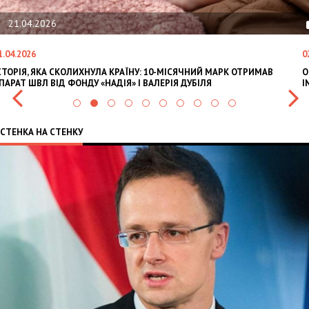
21.04.2026
1.04.2026
0
СТОРІЯ, ЯКА СКОЛИХНУЛА КРАЇНУ: 10-МІСЯЧНИЙ МАРК ОТРИМАВ
O
ПАРАТ ШВЛ ВІД ФОНДУ «НАДІЯ» І ВАЛЕРІЯ ДУБІЛЯ
I
СТЕНКА НА СТЕНКУ