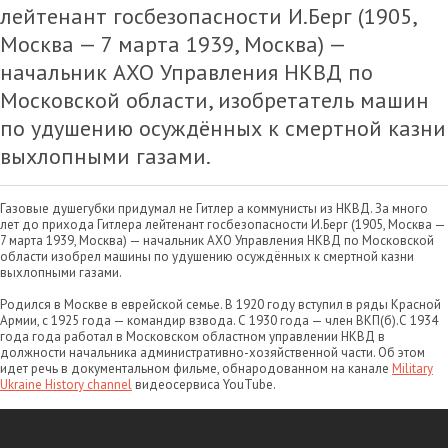
лейтенант госбезопасности И.Берг (1905,
Москва — 7 марта 1939, Москва) —
начальник АХО Управления НКВД по
Московской области, изобретатель машин
по удушению осуждённых к смертной казни
выхлопными газами.
Газовые душегубки придумал не Гитлер а коммунисты из НКВД. За много
лет до прихода Гитлера лейтенант госбезопасности И.Берг (1905, Москва —
7 марта 1939, Москва) — начальник АХО Управления НКВД по Московской
области изобрел машины по удушению осуждённых к смертной казни
выхлопными газами.
Родился в Москве в еврейской семье. В 1920 году вступил в ряды Красной
Армии, с 1925 года — командир взвода. С 1930 года — член ВКП(б).С 1934
года года работал в Московском областном управлении НКВД в
должности начальника административно-хозяйственной части. Об этом
идет речь в документальном фильме, обнародованном на канале
Military
Ukraine History channel
видеосервиса YouTube.