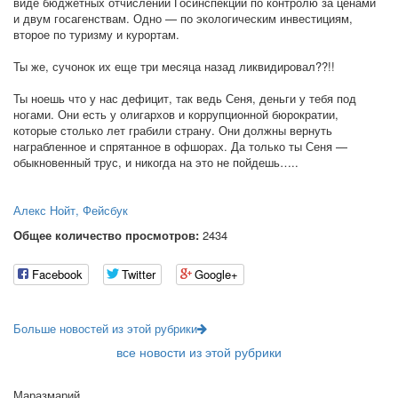
виде бюджетных отчислений Госинспекции по контролю за ценами
и двум госагенствам. Одно — по экологическим инвестициям,
второе по туризму и курортам.
Ты же, сучонок их еще три месяца назад ликвидировал??!!
Ты ноешь что у нас дефицит, так ведь Сеня, деньги у тебя под
ногами. Они есть у олигархов и коррупционной бюрократии,
которые столько лет грабили страну. Они должны вернуть
награбленное и спрятанное в офшорах. Да только ты Сеня —
обыкновенный трус, и никогда на это не пойдешь…..
Алекс Нойт, Фейсбук
Общее количество просмотров:
2434
Facebook
Twitter
Google+
Больше новостей из этой рубрики
все новости из этой рубрики
Маразмарий