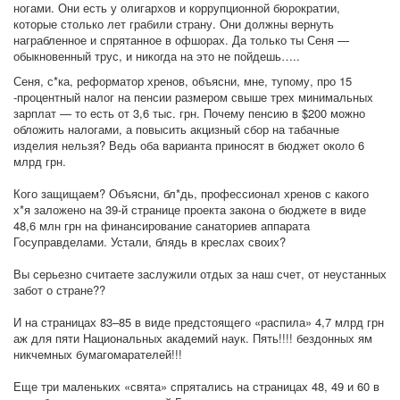
ногами. Они есть у олигархов и коррупционной бюрократии,
которые столько лет грабили страну. Они должны вернуть
награбленное и спрятанное в офшорах. Да только ты Сеня —
обыкновенный трус, и никогда на это не пойдешь…..
Сеня, с*ка, реформатор хренов, объясни, мне, тупому, про 15
-процентный налог на пенсии размером свыше трех минимальных
зарплат — то есть от 3,6 тыс. грн. Почему пенсию в $200 можно
обложить налогами, а повысить акцизный сбор на табачные
изделия нельзя? Ведь оба варианта приносят в бюджет около 6
млрд грн.
Кого защищаем? Объясни, бл*дь, профессионал хренов с какого
х*я заложено на 39‑й странице проекта закона о бюджете в виде
48,6 млн грн на финансирование санаториев аппарата
Госуправделами. Устали, блядь в креслах своих?
Вы серьезно считаете заслужили отдых за наш счет, от неустанных
забот о стране??
И на страницах 83–85 в виде предстоящего «распила» 4,7 млрд грн
аж для пяти Национальных академий наук. Пять!!!! бездонных ям
никчемных бумагомарателей!!!
Еще три маленьких «свята» спрятались на страницах 48, 49 и 60 в