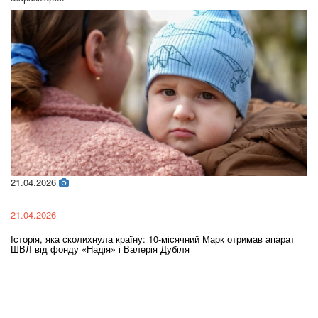
21.04.2026
02
21.04.2026
02
Історія, яка сколихнула країну: 10-місячний Марк отримав апарат
Ol
ШВЛ від фонду «Надія» і Валерія Дубіля
In