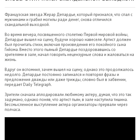
Французская звезда Жерар Депардье, который признался, что спал с
мужчинами и грабил могилы ради денег, снова отличился
скандальной выходкой.
Во время вечера, посвященного столетию Первой мировой войны,
Депардье вышел на сцену, будучи хорошо навеселе. Артист должен
был прочитать стихи, включая произведения его покойного сына
Гийома. Вместо этого пьяный Депардье поздоровавшись со
зрителями в зале, начал говорить нецензурные слова и жаловаться на
жизнь.
Вдруг он вспомнил, зачем вышел на сцену, однако это продолжалось
недолго. Депардье постоянно запинался и повторял фразы и
предложения дважды или даже трижды, словно был в забвении,
передает Daily Telegraph.
Зрители сначала аплодировали любимому актеру, думая, что это так
задумано, однако поняв, что артист пьян, в зале наступила тишина.
Бессмысленное выступление актера организаторы прервали через
полчаса.