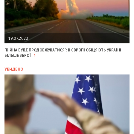
19.07.2022
"ВІЙНА БУДЕ ПРОДОВЖУВАТИСЯ": В ЄВРОПІ ОБІЦЯЮТЬ УКРАЇНІ
БІЛЬШЕ ЗБРОЇ
УВИДЕНО