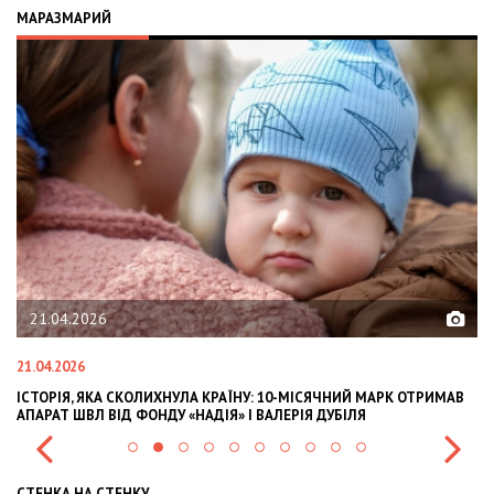
МАРАЗМАРИЙ
21.04.2026
21.04.2026
02
ІСТОРІЯ, ЯКА СКОЛИХНУЛА КРАЇНУ: 10-МІСЯЧНИЙ МАРК ОТРИМАВ
OL
АПАРАТ ШВЛ ВІД ФОНДУ «НАДІЯ» І ВАЛЕРІЯ ДУБІЛЯ
IN
СТЕНКА НА СТЕНКУ