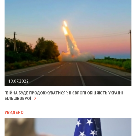
19.07.2022
"ВІЙНА БУДЕ ПРОДОВЖУВАТИСЯ": В ЄВРОПІ ОБІЦЯЮТЬ УКРАЇНІ
БІЛЬШЕ ЗБРОЇ
УВИДЕНО