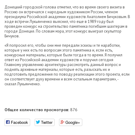
Донецкий городской голова отметил, что во время своего визита в
Россию он встречался с народным художником России, членом
президиума Российской академии художеств Анатолием Бичуковым. В
ходе встречи Лукьянченко выяснил, что еще в 1989 году был
проведен конкурс на строительство памятника погибшим шахтерам в
городе Донецке. По словам мэра, этот конкурс выиграл скульптор
Бичуков.
«Я попросил его, чтобы они мне передали эскизы и те наработки,
которые у них есть по вопросам этого памятника и, если есть,
конкурсные материалы, которые были тогда в то время. Я получил
ответ из Российской академии художеств и поручил сегодня
Главному управлению архитектуры рассмотреть данный вопрос и
поднять архивные материалы, которые есть, разыскать их и
подготовить предложения по поводу реализации этого проекта, если
он соответствует духу времени и всем остальным параметрам», -
сказал Лукьянченко.
Общее количество просмотров:
876
Facebook
Twitter
Google+