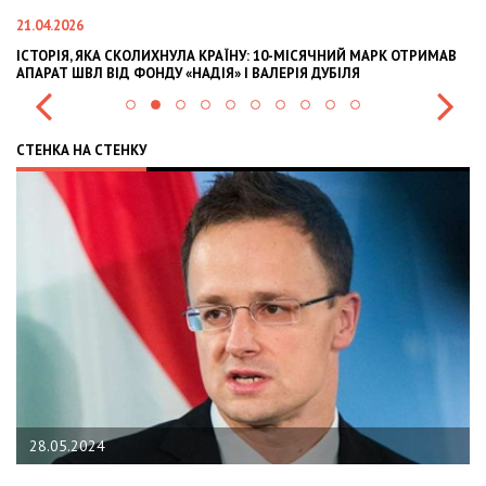
21.04.2026
02
ІСТОРІЯ, ЯКА СКОЛИХНУЛА КРАЇНУ: 10-МІСЯЧНИЙ МАРК ОТРИМАВ
OL
АПАРАТ ШВЛ ВІД ФОНДУ «НАДІЯ» І ВАЛЕРІЯ ДУБІЛЯ
IN
СТЕНКА НА СТЕНКУ
28.05.2024