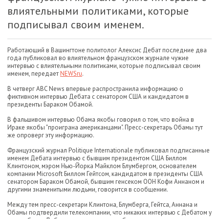
влиятельными политиками, которые
подписывал своим именем.
Работающий в Вашингтоне политолог Алексис Дебат последние два
года публиковал во влиятельном французском журнале чужие
интервью с влиятельными политиками, которые подписывал своим
именем, передает
NEWSru
.
В четверг ABC News впервые распространила информацию о
фиктивном интервью Дебата с сенатором США и кандидатом в
президенты Бараком Обамой.
В фальшивом интервью Обама якобы говорил о том, что война в
Ираке якобы "проиграна американцами". Пресс-секретарь Обамы тут
же опроверг эту информацию.
Французский журнал Politique Internationale публиковал подписанные
именем Дебата интервью с бывшим президентом США Биллом
Клинтоном, мэром Нью-Йорка Майклом Блумбергом, основателем
компании Microsoft Биллом Гейтсом, кандидатом в президенты США
сенатором Бараком Обамой, бывшим генсеком ООН Кофи Аннаном и
другими знаменитыми людьми, говорится в сообщении.
Между тем пресс-секретари Клинтона, Блумберга, Гейтса, Аннана и
Обамы подтвердили телекомпании, что никаких интервью с Дебатом у