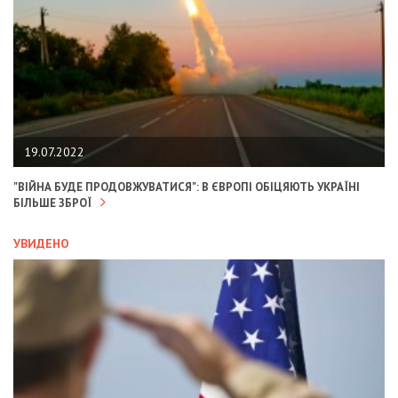
19.07.2022
"ВІЙНА БУДЕ ПРОДОВЖУВАТИСЯ": В ЄВРОПІ ОБІЦЯЮТЬ УКРАЇНІ
БІЛЬШЕ ЗБРОЇ
УВИДЕНО