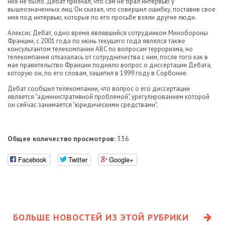
них не было. Дебат признал, что сам не брал интервью у
вышеозначенных лиц. Он сказал, что совершил ошибку, поставив свое
имя под интервью, которые по его просьбе взяли другие люди.
Алексис Дебат, одно время являвшийся сотрудником Минобороны
Франции, с 2001 года по июнь текущего года являлся также
консультантом телекомпании ABC по вопросам терроризма, но
телекомпания отказалась от сотрудничества с ним, после того как в
мае правительство Франции подняло вопрос о диссертации Дебата,
которую он, по его словам, защитил в 1999 году в Сорбонне.
Дебат сообщил телекомпании, что вопрос о его диссертации
является "административной проблемой", урегулированием которой
он сейчас занимается "юридическими средствами".
Общее количество просмотров:
336
Facebook
Twitter
Google+
БОЛЬШЕ НОВОСТЕЙ ИЗ ЭТОЙ РУБРИКИ