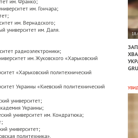
тет им. Франко;
ДО
ниверситет им. Гончара;
ЄС
ЗНИ
тет;
ЕКО
ситет им. Вернадского;
УГО
й университет им. Даля.
-
18.
ОРБ
ЗАП
рситет радиоэлектроники;
ХВА
ниверситет им. Жуковского «Харьковский
УКР
ПОЛ
GR
рситет «Харьковский политехнический
ПРО
ДОГ
рситет Украины «Киевский политехнический
УХИ
УВИ
ШАБ
ТА
кий университет;
НІК
академия Украины;
НОВ
ский университет им. Кондратюка;
ПОД
т;
СПР
кий университет;
овская политехника».