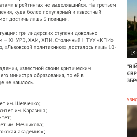
АГЕ
атами в рейтингах не выделявшийся. На третьем
УГО
нения, куда более популярный и известный
РОЗ
мог достичь лишь 6 позиции.
НА
ЗАК
туация: три лидерских ступени довольно
ам – ХНУРЭ, ХАИ, ХПИ. Столичный НТУУ «КПИ»
ю, «Львовской политехнике» досталось лишь 10-
ЭКО
19.
ТРА
"ВІ
ОБГ
адемии, известной своим критическим
ЄВР
СКА
го министра образования, то ей в
САН
ЗБР
е не нашлось.
ПРО
“ПІ
ПОТ
УВИ
ет им. Шевченко;
ситет им. Каразина;
итет;
ПОЛ
ет им. Мечникова;
ожская академия»;
УКР