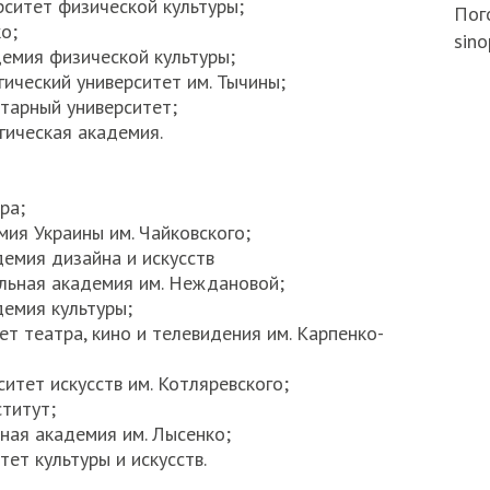
рситет физической культуры;
Пого
о;
sino
демия физической культуры;
гический университет им. Тычины;
итарный университет;
гическая академия.
ра;
ия Украины им. Чайковского;
демия дизайна и искусств
альная академия им. Неждановой;
демия культуры;
ет театра, кино и телевидения им. Карпенко-
итет искусств им. Котляревского;
титут;
ная академия им. Лысенко;
ет культуры и искусств.