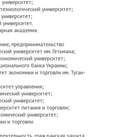
 университет;
отехнологический университет;
 университет;
 университет.
арная академия.
ение, предпринимательство
ский университет им. Гетьмана;
кономический университет;
ционального банка Украины;
ет экономики и торговли им. Туган-
ситет управления;
ический университет;
ский университет;
верситет питания и торговли;
номический университет;
ки и торговли.
деятельность, гражданская защита,