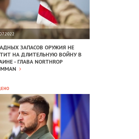
ЩИТЬ
НОМІКУ
РЩИНИ
07.2022
АН
АДНЫХ ЗАПАСОВ ОРУЖИЯ НЕ
ТИТ НА ДЛИТЕЛЬНУЮ ВОЙНУ В
АИНЕ - ГЛАВА NORTHROP
ИТИКА
10.02.2025
UMMAN
МВС
ДОВЖУЄ
АНЯТИ
ЛЯНТІВ
ДЕНО
УНІНА
ОЛОВА:
І
РОБИЦІ
АВ