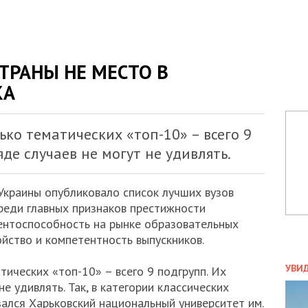
ТРАНЫ НЕ МЕСТО В
КА
ько тематических «топ-10» – всего 9
яде случаев не могут не удивлять.
Украины опубликовало список лучших вузов
Среди главных признаков престижности
ентоспособность на рынке образовательных
ойство и компетентность выпускников.
ПОЛ
УВИ
тических «топ-10» – всего 9 подгрупп. Их
ЗАТ
не удивлять. Так, в категории классических
ДВО
зался Харьковский национальный университет им.