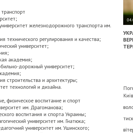
ПОЛ
и транспорт
рситет;
ВИМ
04.
университет железнодорожного транспорта им.
ЖОР
РЕА
УКР
ВЛА
ия технического регулирования и качества;
ВЕР
НА
ический университет;
ТЕР
ВБИ
ния;
ВІЙ
кая академия;
ТЦК
обильно-дорожный университет;
академия;
ия строительства и архитектуры;
тет технологий и дизайна.
Пог
Киї
ые, физическое воспитание и спорт
воло
верситет им. Драгоманова;
ского воспитания и спорта Украины;
тиск
гогический университет им. Гнатюка;
дагогчний университет им. Ушинского;
віте