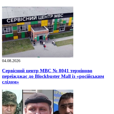
04.08.2026
Сервісний центр МВС № 8041 терміново
переїжджає до Blockbuster Mall із «російським
слідом»