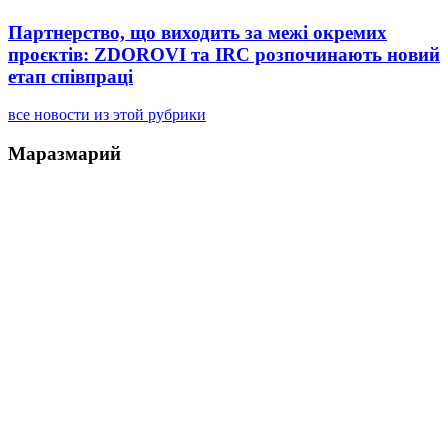
Партнерство, що виходить за межі окремих
проєктів: ZDOROVI та IRC розпочинають новий
етап співпраці
все новости из этой рубрики
Маразмарий