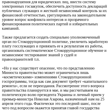
правонарушения для юридических лиц, ввести систему
электронных госзакупок, обеспечить доступность деклараций
публичных служащих и жесткий независимый контроль за их
финансовой отчетностью, урегулировать на законодательном
уровне вопрос конфликта интересов и прозрачного
финансирования политических партий и избирательных
кампаний.
Также предлагается создать специально уполномоченный
орган по Стокоррупционной политике, увеличить заработную
плату госслужащих и привязать ее к результатам их работы,
организовать систематическое Стокоррупционное обучение и
независимое тестирование знаний у судей и
правоохранителей т.п.
«Но у нас существует опасение, что по представлению
Минюста правительство может ограничиться лишь
«косметическими» изменениями Стокоррупционной
госпрограммы, тогда как сам документ требует «капитального
ремонта», если не переиздания. Рассмотрение этого вопроса
правительства планируется в мае, и мы рассчитываем на
политическую волю президента Украины и личный прием у
премьер-министра Николая Азарова, назначенный нам на 25
апреля этого года. Фактически это последний шанс, после
чего под вопросом окажется принятая главой государства