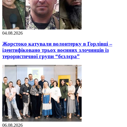
04.08.2026
Жорстоко катували волонтерку в Горлівці –
ідентифіковано трьох воєнних злочинців із
терористичної групи “бєзлєра”
06.08.2026