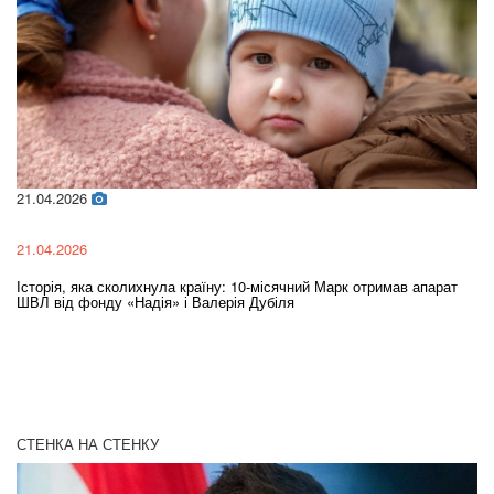
21.04.2026
02
21.04.2026
02
Історія, яка сколихнула країну: 10-місячний Марк отримав апарат
Ol
ШВЛ від фонду «Надія» і Валерія Дубіля
In
СТЕНКА НА СТЕНКУ