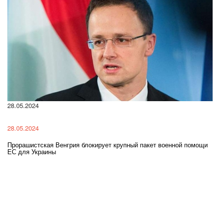
28.05.2024
22
28.05.2024
22
Прорашистская Венгрия блокирует крупный пакет военной помощи
На
ЕС для Украины
ра