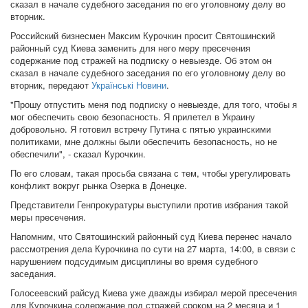
сказал в начале судебного заседания по его уголовному делу во
вторник.
Российский бизнесмен Максим Курочкин просит Святошинский
районный суд Киева заменить для него меру пресечения
содержание под стражей на подписку о невыезде. Об этом он
сказал в начале судебного заседания по его уголовному делу во
вторник, передают
Українські Новини
.
"Прошу отпустить меня под подписку о невыезде, для того, чтобы я
мог обеспечить свою безопасность. Я прилетел в Украину
добровольно. Я готовил встречу Путина с пятью украинскими
политиками, мне должны были обеспечить безопасность, но не
обеспечили", - сказал Курочкин.
По его словам, такая просьба связана с тем, чтобы урегулировать
конфликт вокруг рынка Озерка в Донецке.
Представители Генпрокуратуры выступили против избрания такой
меры пресечения.
Напомним, что Святошинский районный суд Киева перенес начало
рассмотрения дела Курочкина по сути на 27 марта, 14:00, в связи с
нарушением подсудимым дисциплины во время судебного
заседания.
Голосеевский райсуд Киева уже дважды избирал мерой пресечения
для Курочкина содержание под стражей сроком на 2 месяца и 1