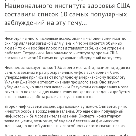
Национального института здоровья США
составили список 10 самых популярных
заблуждений на эту тему...
Несмотря на многочисленные исследования, человеческий мозг до
сих пор является загадкой для ученых. Что же касается обычных
людей, то они вообще плохо представляют себе, как он устроен и
работает. Сотрудники Национального института здоровья США
составили список 10 самых популярных заблуждений на эту тему.
Человек использует только 10% своего мозга. Это, возможно, один из
самых известных и распространенных мифов всех времен. Само
утверждение приписывают популярному американскому психологу
Уильяму Джеймсу и относят к началу прошлого века. Оно звучит
убедительно, но является неверным. Результаты сканирования мозга
отчетливо показали: для выполнения конкретного задания требуется
согласованная работа различных участков мозга.
Второй миф касается людей, страдающих аутизмом. Считается, у них
имеются особые врожденные таланты. Это еще один популярный
миф, который был создан телевидением. Эксперты констатируют:
такие пациенты, возможно, обладают блестящими физическими
данными, но вот об умственных способностях этого сказать нельзя.
Многи полагают, что шизофрения означает раздвоение личности. На