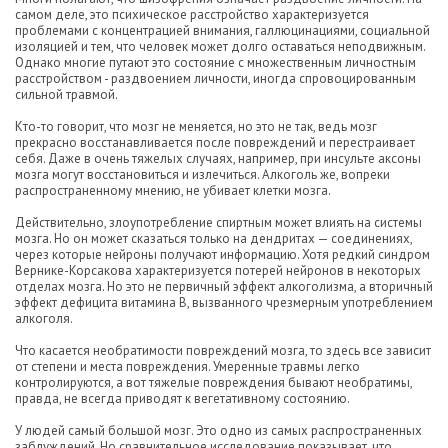
самом деле, это психическое расстройство характеризуется
проблемами с концентрацией внимания, галлюцинациями, социальной
изоляцией и тем, что человек может долго оставаться неподвижным.
Однако многие путают это состояние с множественным личностным
расстройством - раздвоением личности, иногда спровоцированным
сильной травмой.
Кто-то говорит, что мозг не меняется, но это не так, ведь мозг
прекрасно восстанавливается после повреждений и перестраивает
себя. Даже в очень тяжелых случаях, например, при инсульте аксоны
мозга могут восстановиться и излечиться. Алкоголь же, вопреки
распространенному мнению, не убивает клетки мозга.
Действительно, злоупотребление спиртным может влиять на системы
мозга. Но он может сказаться только на дендритах — соединениях,
через которые нейроны получают информацию. Хотя редкий синдром
Вернике-Корсакова характеризуется потерей нейронов в некоторых
отделах мозга. Но это не первичный эффект алкоголизма, а вторичный
эффект дефицита витамина В, вызванного чрезмерным употреблением
алкоголя.
Что касается необратимости повреждений мозга, то здесь все зависит
от степени и места повреждения. Умеренные травмы легко
контролируются, а вот тяжелые повреждения бывают необратимы,
правда, не всегда приводят к вегетативному состоянию.
У людей самый большой мозг. Это одно из самых распространенных
заблуждений. Но сравнительное исследование показывает, что