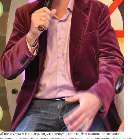
«Еще вчера я и не думал, что решусь запеть. Это вышло спонтанно:
появилась идея, родилась подходящая песня, возник азарт. Хотя идея