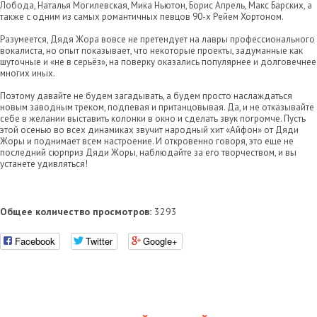
Лобода, Наталья Могилевская, Мика Ньютон, Борис Апрель, Макс Барских, а
также с одним из самых романтичных певцов 90-х Рейем Хортоном.
Разумеется, Дядя Жора вовсе не претендует на лавры профессионального
вокалиста, но опыт показывает, что некоторые проекты, задуманные как
шуточные и «не в серьёз», на поверку оказались популярнее и долговечнее
многих иных.
Поэтому давайте не будем загадывать, а будем просто наслаждаться
новым заводным треком, подпевая и пританцовывая. Да, и не отказывайте
себе в желании выставить колонки в окно и сделать звук погромче. Пусть
этой осенью во всех динамиках звучит народный хит «Айфон» от Дяди
Жоры и поднимает всем настроение. И откровенно говоря, это еще не
последний сюрприз Дяди Жоры, наблюдайте за его творчеством, и вы
устанете удивляться!
Общее количество просмотров:
3293
Facebook
Twitter
Google+