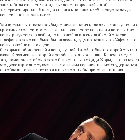
запеть, была еще лет 5 назад. Я человек творческий и люблю
экспериментировать. Я всегда стараюсь поставить себе новую задачу и
непременно выполнить её».
Удивительно, что, казалось бы, незамысловатая мелодия в совокупности с
простыми словами, может создавать такое море позитива и веселья. Сама
песня, разумеется, о любви, но не о любви к всеми любимой модели
телефона, как можно было бы заключить, судя по названию. «Айфон» -это
песня о любви настоящей:
бескорыстной, искренней и неподкупной. Такой любви, о которой мечтает
каждый мужчина и которой достойна каждая женщина. Конечно же, все
это, с юмором и стёбом, как это бывает только у Дяди Жоры, а это означает
что даже взрослые мужчины со стальными нервами, не смогут удержаться
от соблазна, если не пустится в пляс, то хотя бы притопывать в такт.