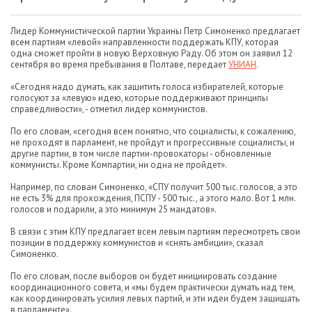
Лидер Коммунистической партии Украины Петр Симоненко предлагает
всем партиям «левой» направленности поддержать КПУ, которая
одна сможет пройти в новую Верховную Раду. Об этом он заявил 12
сентября во время пребывания в Полтаве, передает
УНИАН
.
«Сегодня надо думать, как защитить голоса избирателей, которые
голосуют за «левую» идею, которые поддерживают принципы
справедливости», - отметил лидер коммунистов.
По его словам, «сегодня всем понятно, что социалисты, к сожалению,
не проходят в парламент, не пройдут и прогрессивные социалисты, и
другие партии, в том числе партии-провокаторы - обновленные
коммунисты. Кроме Компартии, ни одна не пройдет».
Например, по словам Симоненко, «СПУ получит 500 тыс. голосов, а это
не есть 3% для прохождения, ПСПУ - 500 тыс., а этого мало. Вот 1 млн.
голосов и подарили, а это минимум 25 мандатов».
В связи с этим КПУ предлагает всем левым партиям пересмотреть свои
позиции в поддержку коммунистов и «снять амбиции», сказал
Симоненко.
По его словам, после выборов он будет инициировать создание
координационного совета, и «мы будем практически думать над тем,
как координировать усилия левых партий, и эти идеи будем защищать
в парламенте».