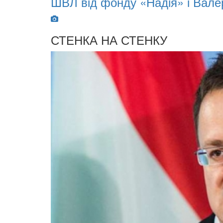
ШВЛ від фонду «Надія» і Вале
СТЕНКА НА СТЕНКУ