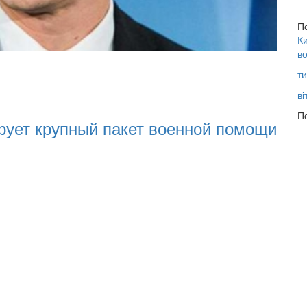
П
Ки
во
22.01.
ти
22.0
ві
16:25
По
рует крупный пакет военной помощи
Нац
разі