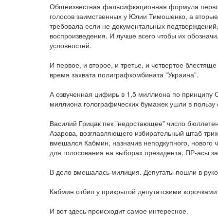
Общеизвестная фальсифкационная формула первого
голосов заимственных у Юлии Тимошенко, а вторые
требовала если не документальных подтверждений
воспроизведения. И лучше всего чтобы их обозначи
условностей.
И первое, и второе, и третье, и четвертое блестя
время захвата полиграфкомбината "Украина".
А озвученная цифирь в 1,5 миллиона по принципу 
миллиона голографических бумажек ушли в пользу 
Василий Грицак пек "недостающее" число бюллетен
Азарова, возглавляющего избирательный штаб триж
вмешался Кабмин, назначив неподкупного, нового 
для голосования на выборах президента, ПР-асы з
В дело вмешалась милиция. Депутаты пошли в руко
Кабмин отбил у прикрытой депутатскими корочками
И вот здесь происходит самое интересное.