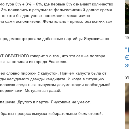
 тура 3% + 3% = 6%, где первые 3% означают количество
 3% появились в результате фальсификаций долгое время
, то хотя бы доступных пониманию механизмов
ли сами исполнители. Желательно - прямо. Без всяких там
1
ще продемонстрировали доблесные партийцы Януковича во
"
Є
ОТ ОБРАТНОГО говорит о о том, что эти самые полтора
сынка полицая из города Енакиево.
з
ей словно пирожки c капустой. Причем капуста была от
У
ды несудимого дважды кандидата. И когда в ситуацию
человека следить за выпуском документации необходимой
анервничали. Метушиться давай.
пашную. Другого в партии Януковича не умеют.
 братвы процесс выпуска избирательных бюллетеней.