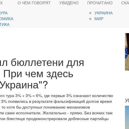
ЯХ
О ЧЕМ ГОВОРЯТ
УВИДЕНО
ПРОЧИТАНО
СК
ТУРА
УКРАИНА
ОМИКА
МИР
ТИКА
ял бюллетени для
 При чем здесь
Украина"?
 тура 3% + 3% = 6%, где первые 3% означают количество
У
 3% появились в результате фальсификаций долгое время
, то хотя бы доступных пониманию механизмов
ли сами исполнители. Желательно - прямо. Без всяких там
вертое блестяще продемонстрировали доблесные партийцы