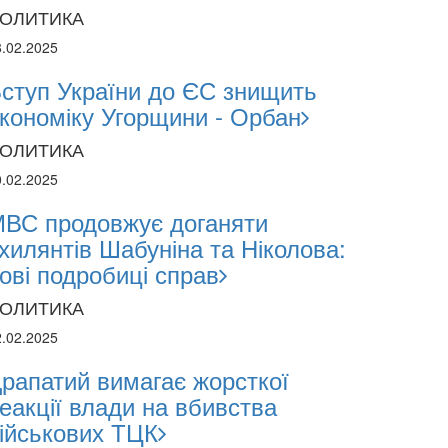
estments and Hedge Risks During War
ОЛИТИКА
8.02.2025
ступ України до ЄС знищить
кономіку Угорщини - Орбан
ОЛИТИКА
0.02.2025
ВС продовжує доганяти
хилянтів Шабуніна та Ніколова:
ові подробиці справ
ОЛИТИКА
2.02.2025
рапатий вимагає жорсткої
еакції влади на вбивства
ійськових ТЦК