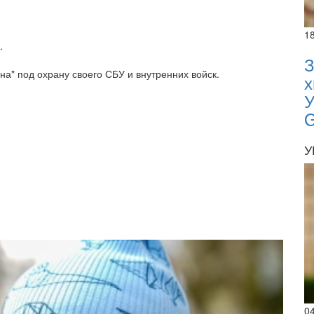
1
.
З
а" под охрану своего СБУ и внутренних войск.
х
У
У
0