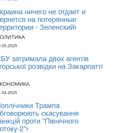
краина ничего не отдает и
ернется на потерянные
ерритории - Зеленский
ОЛИТИКА
9.05.2025
БУ затримала двох агентів
горської розвідки на Закарпатті
КОНОМИКА
4.04.2025
2026
оплічники Трампа
2.2026
бговорюють скасування
анкцій проти “Північного
sii Abasov: How Ukrainian Businesses Can 
отоку-2”