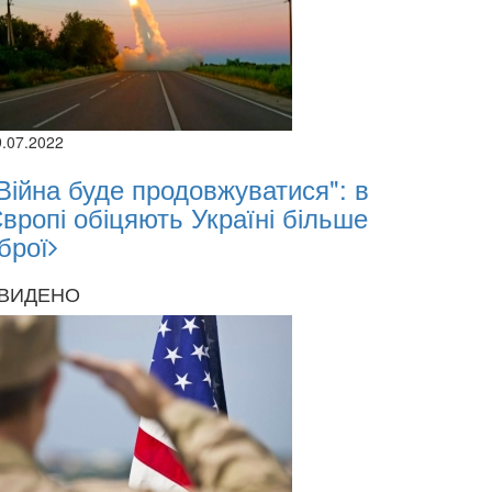
9.07.2022
Війна буде продовжуватися": в
вропі обіцяють Україні більше
брої
ВИДЕНО