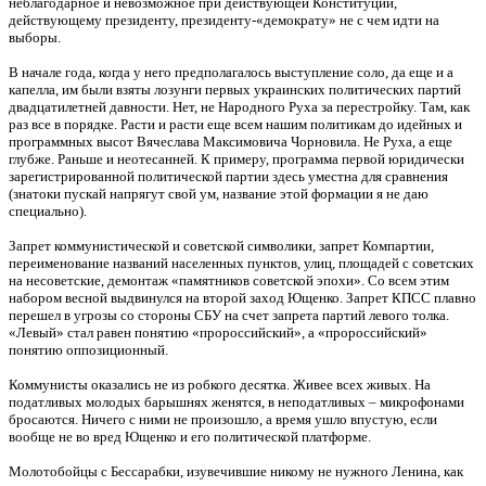
неблагодарное и невозможное при действующей Конституции,
действующему президенту, президенту-«демократу» не с чем идти на
выборы.
В начале года, когда у него предполагалось выступление соло, да еще и а
капелла, им были взяты лозунги первых украинских политических партий
двадцатилетней давности. Нет, не Народного Руха за перестройку. Там, как
раз все в порядке. Расти и расти еще всем нашим политикам до идейных и
программных высот Вячеслава Максимовича Чорновила. Не Руха, а еще
глубже. Раньше и неотесанней. К примеру, программа первой юридически
зарегистрированной политической партии здесь уместна для сравнения
(знатоки пускай напрягут свой ум, название этой формации я не даю
специально).
Запрет коммунистической и советской символики, запрет Компартии,
переименование названий населенных пунктов, улиц, площадей с советских
на несоветские, демонтаж «памятников советской эпохи». Со всем этим
набором весной выдвинулся на второй заход Ющенко. Запрет КПСС плавно
перешел в угрозы со стороны СБУ на счет запрета партий левого толка.
«Левый» стал равен понятию «пророссийский», а «пророссийский»
понятию оппозиционный.
Коммунисты оказались не из робкого десятка. Живее всех живых. На
податливых молодых барышнях женятся, в неподатливых – микрофонами
бросаются. Ничего с ними не произошло, а время ушло впустую, если
вообще не во вред Ющенко и его политической платформе.
Молотобойцы с Бессарабки, изувечившие никому не нужного Ленина, как