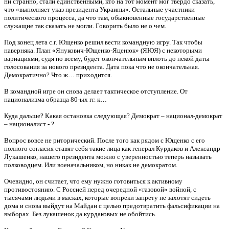
ни странно, стали единственными, кто на тот момент мог твердо сказать,
что «выполняет указ президента Украины». Остальные участники
политического процесса, да что там, обыкновенные государственные
служащие так сказать не могли. Говорить было не о чем.
Под конец лета с.г. Ющенко решил вести командную игру. Так чтобы
наверняка. План «Янукович-Ющенко-Яценюк» (ЯЮЯ) с некоторыми
вариациями, судя по всему, будет окончательным вплоть до некой даты
голосования за нового президента. Дата пока что не окончательная.
Демократично? Что ж… приходится.
В командной игре он снова делает тактическое отступление. От
национализма образца 80-ых гг. к…
Куда дальше? Какая остановка следующая? Демократ – национал-демократ
– националист - ?
Вопрос вовсе не риторический. После того как рядом с Ющенко с его
полного согласия ставят себя такие лица как генерал Курдаков и Александр
Лукашенко, нашего президента можно с уверенностью теперь называть
полководцем. Или военачальником, но никак не демократом.
Очевидно, он считает, что ему нужно готовиться к активному
противостоянию. С Россией перед очередной «газовой» войной, с
тысячами людьми в масках, которые вопреки запрету не захотят сидеть
дома и снова выйдут на Майдан с целью предотвратить фальсификации на
выборах. Без лукашенок да курдаковых не обойтись.