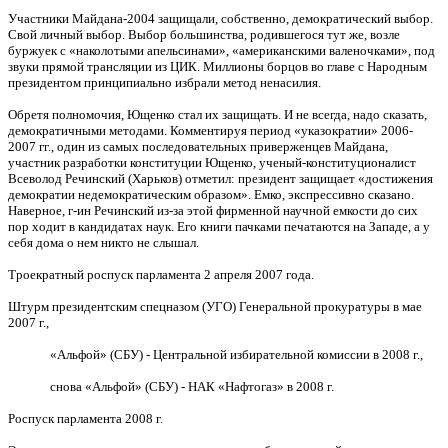
Участники Майдана-2004 защищали, собственно, демократический выбор.
Свой личный выбор. Выбор большинства, родившегося тут же, возле
буржуек с «наколотыми апельсинами», «американскими валеночками», под
звуки прямой трансляции из ЦИК. Миллионы борцов во главе с Народным
президентом принципиально избрали метод ненасилия.
Обретя полномочия, Ющенко стал их защищать. И не всегда, надо сказать,
демократичными методами. Комментируя период «указократии» 2006-
2007 гг., один из самых последовательных приверженцев Майдана,
участник разработки конституции Ющенко, ученый-конституционалист
Всеволод Речинский (Харьков) отметил: президент защищает «достижения
демократии недемократическим образом». Емко, экспрессивно сказано.
Наверное, г-ин Речинский из-за этой фирменной научной емкости до сих
пор ходит в кандидатах наук. Его книги пачками печатаются на Западе, а у
себя дома о нем никто не слышал.
Троекратный роспуск парламента 2 апреля 2007 года.
Штурм президентским спецназом (УГО) Генеральной прокуратуры в мае
2007 г.,
«Альфой» (СБУ) - Центральной избирательной комиссии в 2008 г.,
снова «Альфой» (СБУ) - НАК «Нафтогаз» в 2008 г.
Роспуск парламента 2008 г.