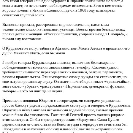
Кто такой генерал Геннадий Курдаков в Украине почти никто не знает, а
если и знает, то не считает необходимым вспоминать. Зато о нем очень
хорошо помнят в Чехии и Словакии, где он в 1968 году командовал
советской группой войск.
Выполнял приказы, расстреливал мирное население, наматывал
человеческие кишки на танковые гусеницы. Воевал против беззащитных,
против детей и женщин. «Русский примитив, убирайся назад в Сибирь!», -
писали ему восставшие.
О Курдакове не могут забыть в Афганистане. Молят Аллаха о проклятии его
души. Мечтают убить, если бы могли.
5 ноября генерал Курдаков сдал анализы, выпил чаю без сахара и с
побледневшим от волнения лицом вышел в телеэфир. Сжимая кулаки,
требовал привычного: перехода власти к военным, разгона парламента,
разгона правительства. Эти импортные словца чужды его старческому, но
еще натренированному слуху. Он знает «политбюро», знает «чрезвычайка»,
знает слово «убрать», «расстрелять». Парламенты, демократия, фракции,
выборы – в это он никогда не верил.
Прежние помощники Ющенко с авторитарными манерами управления
просто блекнут рядом с предложившим свои услуги генералом Курдаковым.
Обратись к нему Банковая несколькими годами раньше, сколько времени
можно было бы сэкономить. Галантный Гелетей просто мальчик рядом с
этим монстром. Он бы с днепропетровским «Беркутом» Саши Цушко
церемониться не стал, статьи из Конституции в коридоре не зачитывал бы.
Разрядил бы в колхозника обойму и поминай, как звали «отравленного».