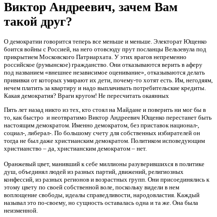
Виктор Андреевич, зачем Вам
такой друг?
О демократии говорится теперь все меньше и меньше. Электорат Ющенко
боится войны с Россией, на него отовсюду прут посланцы Вельзевула под
прикрытием Московского Патриархата. У этих врагов непременно
российское (румынское) гражданство. Они отказываются верить в аферу
под названием «внешнее независимое оценивание», отказываются делать
прививки от которых умирают их дети, почему-то хотят есть. Им, негодяям,
нечем платить за квартиру и надо выплачивать потребительские кредиты.
Какая демократия? Враги кругом! Не пересчитать окаянных
Пять лет назад никто из тех, кто стоял на Майдане и поверить ни мог бы в
то, как быстро и неотвратимо Виктор Андреевич Ющенко перестанет быть
настоящим демократом. Именно демократом, без приставок национал-,
социал-, либерал-. По большому счету для собственных избирателей он
тогда не был даже христианским демократом. Политиком исповедующим
христианство – да, христианским демократом – нет.
Оранжевый цвет, манивший к себе миллионы разуверившихся в политике
душ, объединял людей из разных партий, движений, религиозных
конфессий, из разных регионов и возрастных групп. Они присоединялись к
этому цвету по своей собственной воле, поскольку видели в нем
воплощение свободы, идеалы справедливости, народовластия. Каждый
называл это по-своему, но сущность оставалась одна и та же. Она была
неизменной.