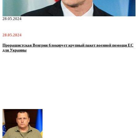
22.01.2024
22.01.2024
ЕС
Нацполіція лякає громадян погіршенням криміногенної ситуації в разі
мобілізації поліціянтів на війну