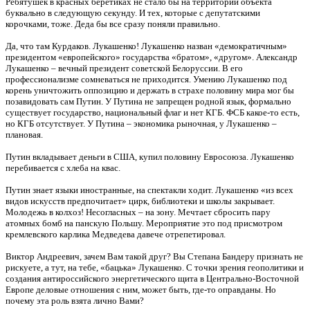
Ребятушек в красных беретиках не стало бы на территории объекта
буквально в следующую секунду. И тех, которые с депутатскими
корочками, тоже. Деда бы все сразу поняли правильно.
Да, что там Курдаков. Лукашенко! Лукашенко назван «демократичным»
президентом «европейского» государства «братом», «другом». Александр
Лукашенко – вечный президент советской Белоруссии. В его
профессионализме сомневаться не приходится. Умению Лукашенко под
корень уничтожить оппозицию и держать в страхе половину мира мог бы
позавидовать сам Путин. У Путина не запрещен родной язык, формально
существует государство, национальный флаг и нет КГБ. ФСБ какое-то есть,
но КГБ отсутствует. У Путина – экономика рыночная, у Лукашенко –
плановая.
Путин вкладывает деньги в США, купил половину Евросоюза. Лукашенко
перебивается с хлеба на квас.
Путин знает языки иностранные, на спектакли ходит. Лукашенко «из всех
видов искусств предпочитает» цирк, библиотеки и школы закрывает.
Молодежь в колхоз! Несогласных – на зону. Мечтает сбросить пару
атомных бомб на панскую Польшу. Мероприятие это под присмотром
кремлевского карлика Медведева давече отрепетировал.
Виктор Андреевич, зачем Вам такой друг? Вы Степана Бандеру признать не
рискуете, а тут, на тебе, «бацька» Лукашенко. С точки зрения геополитики и
создания антироссийского энергетического щита в Центрально-Восточной
Европе деловые отношения с ним, может быть, где-то оправданы. Но
почему эта роль взята лично Вами?