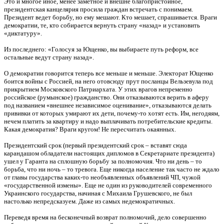
Это и многое иное, менее заметное и внешне благопристойное,
президентская канцелярия просила граждан встречать с понимаем.
Президент ведет борьбу, но ему мешают. Кто мешает, спрашивается. Враги
демократии, те, кто собирается вернуть страну «назад» и установить
«диктатуру».
Из последнего: «Голосуя за Ющенко, вы выбираете путь реформ, все
остальные ведут страну назад».
О демократии говорится теперь все меньше и меньше. Электорат Ющенко
боится войны с Россией, на него отовсюду прут посланцы Вельзевула под
прикрытием Московского Патриархата. У этих врагов непременно
российское (румынское) гражданство. Они отказываются верить в аферу
под названием «внешнее независимое оценивание», отказываются делать
прививки от которых умирают их дети, почему-то хотят есть. Им, негодяям,
нечем платить за квартиру и надо выплачивать потребительские кредиты.
Какая демократия? Враги кругом! Не пересчитать окаянных.
Президентский срок (первый президентский срок – вставят сюда
карандашом обладатели настоящих дипломов в Секретариате президента)
ушел у Гаранта на сплошную борьбу за полномочия. Что ни день – то
борьба, что ни ночь – то тревога. Еще никогда население так часто не ждало
от главы государства каких-то необъявленных объявлений ЧП, чужой
«государственной измены». Еще не один из руководителей современного
Украинского государства, начиная с Михаила Грушевского, не был
настолько непредсказуем. Даже из самых недемократичных.
Переведя время на бесконечный возврат полномочий, дело совершенно