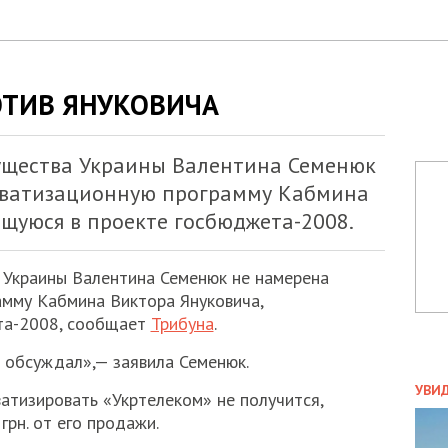
ТИВ ЯНУКОВИЧА
ущества Украины Валентина Семенюк
иватизационную программу Кабмина
щуюся в проекте госбюджета-2008.
Украины Валентина Семенюк не намерена
амму Кабмина Виктора Януковича,
та-2008, сообщает
Трибуна
.
е обсуждал»,— заявила Семенюк.
ПОЛ
УВИ
атизировать «Укртелеком» не получится,
ЗАТ
грн. от его продажи.
ДВО