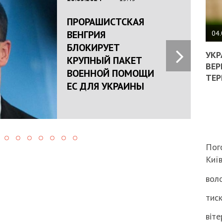
ПОЛ
ПРОРАШИСТСКАЯ
ВЕНГРИЯ
ВИМ
04.
ЖОР
БЛОКИРУЕТ
РЕА
УКР
КРУПНЫЙ ПАКЕТ
ВЛА
ВЕР
ВОЕННОЙ ПОМОЩИ
НА
ТЕР
ВБИ
ЕС ДЛЯ УКРАИНЫ
ВІЙ
ТЦК
Пог
Киї
воло
тиск
віте