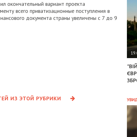
АГЕ
ил окончательный вариант проекта
УГО
менту всего приватизационные поступления в
РОЗ
нансового документа страны увеличены с 7 до 9
НА
ЗАК
ЭКО
19.
ТРА
"ВІ
ОБГ
ЄВР
СКА
САН
ЗБР
ПРО
“ПІ
ПОТ
ЕЙ ИЗ ЭТОЙ РУБРИКИ
УВИ
ПОЛ
УКР