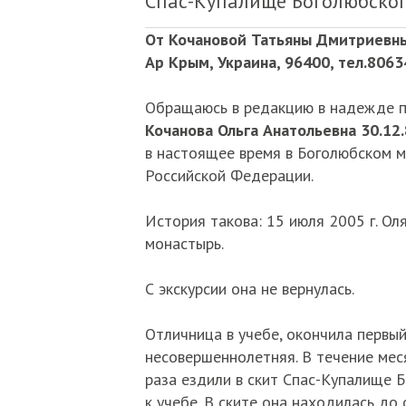
Спас-Купалище Боголюбског
От Кочановой Татьяны Дмитриевны,
Ар Крым, Украина, 96400, тел.806
Обращаюсь в редакцию в надежде п
Кочанова Ольга Анатольевна 30.12.
в настоящее время в Боголюбском м
Российской Федерации.
История такова: 15 июля 2005 г. Ол
монастырь.
С экскурсии она не вернулась.
Отличница в учебе, окончила первый
несовершеннолетняя. В течение месяц
раза ездили в скит Спас-Купалище 
к учебе. В ските она находилась до 