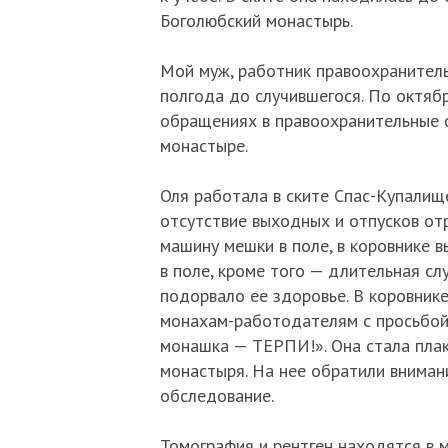
Боголюбский монастырь.
Мой муж, работник правоохранительн
полгода до случившегося. По октябр
обращениях в правоохранительные о
монастыре.
Оля работала в ските Спас-Купалище
отсутствие выходных и отпусков отр
машину мешки в поле, в коровнике в
в поле, кроме того — длительная слу
подорвало ее здоровье. В коровнике 
монахам-работодателям с просьбой 
монашка — ТЕРПИ!». Она стала плака
монастыря. На нее обратили внимани
обследование.
Томография и рентген находятся в 