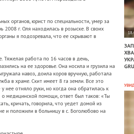
ДО
ЄС
ЗНИ
ЕКО
ых органов, юрист по специальности, умер за
УГО
ь 2008 г. Оля находилась в розыске. В своих
-
18.
рганы я подозревала, что ее скрывают в
ОРБ
ЗАП
ХВА
. Тяжелая работа по 16 часов в день,
УКР
ПОЛ
азились на ее здоровье. Она носила и грузила на
GR
ПРО
ыгружала навоз, доила коров вручную, работала
ДОГ
жба в храме. Скит имеет 8 га земли. Все это
УХИ
УВИ
у нее отняло руки, но когда она обратилась к
ШАБ
о медицинской помощи, ответ был таков: «Ты
ТА
НІК
ть, кричать, говорила, что уедет домой из
НОВ
е и положили в больницу в с. Боголюбово на
ПОД
СПР
монастыре.