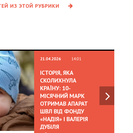
ЕЙ ИЗ ЭТОЙ РУБРИКИ
21.04.2026
14:01
ІСТОРІЯ, ЯКА
СКОЛИХНУЛА
КРАЇНУ: 10-
МІСЯЧНИЙ МАРК
ОТРИМАВ АПАРАТ
ШВЛ ВІД ФОНДУ
«НАДІЯ» І ВАЛЕРІЯ
ДУБІЛЯ