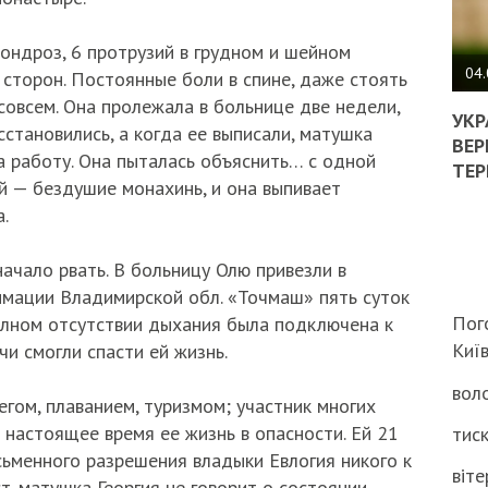
ПОЛ
хондроз, 6 протрузий в грудном и шейном
ВИМ
04.
 сторон. Постоянные боли в спине, даже стоять
ЖОР
совсем. Она пролежала в больнице две недели,
РЕА
УКР
сстановились, а когда ее выписали, матушка
ВЛА
ВЕР
 работу. Она пыталась объяснить… с одной
НА
ТЕР
ВБИ
й — бездушие монахинь, и она выпивает
ВІЙ
.
ТЦК
начало рвать. В больницу Олю привезли в
имации Владимирской обл. «Точмаш» пять суток
Пог
полном отсутствии дыхания была подключена к
Киї
чи смогли спасти ей жизнь.
воло
гом, плаванием, туризмом; участник многих
 настоящее время ее жизнь в опасности. Ей 21
тиск
исьменного разрешения владыки Евлогия никого к
віте
т. матушка Георгия не говорит о состоянии