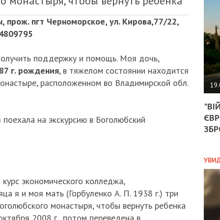
о монастыря, чтобы вернуть ребенка
АГЕ
УГО
 прож. пгт Черноморское, ул. Кирова,77/22,
РОЗ
НА
34809795
ЗАК
олучить поддержку и помощь. Моя дочь,
87 г. рождения
, в тяжелом состоянии находится
ЭКО
онастыре, расположенном во Владимирской обл.
19.
ТРА
"ВІ
ОБГ
ЄВР
СКА
я поехала на экскурсию в Боголюбский
САН
ЗБР
ПРО
“ПІ
ПОТ
УВИ
 курс экономического колледжа,
а я и моя мать (Горбуленко А. П. 1938 г.) три
ПОЛ
Боголюбского монастыря, чтобы вернуть ребенка
УКР
октября 2008 г., потом переведена в