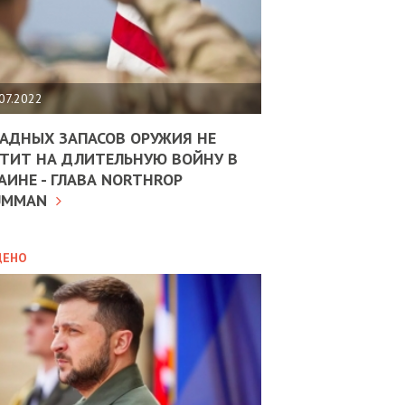
ЩИТЬ
НОМІКУ
РЩИНИ
07.2022
АН
АДНЫХ ЗАПАСОВ ОРУЖИЯ НЕ
ТИТ НА ДЛИТЕЛЬНУЮ ВОЙНУ В
АИНЕ - ГЛАВА NORTHROP
ИТИКА
10.02.2025
UMMAN
МВС
ДОВЖУЄ
АНЯТИ
ЛЯНТІВ
ДЕНО
УНІНА
ОЛОВА:
І
РОБИЦІ
АВ