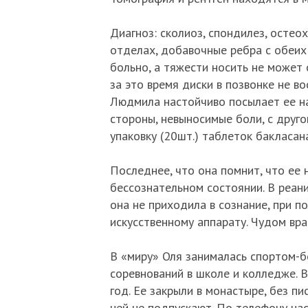
Диагноз: сколиоз, спондилез, остео
отделах, добавочные ребра с обеих
больно, а тяжести носить не может 
за это время диски в позвонке не во
Людмила настойчиво посылает ее на
стороны, невыносимые боли, с друго
упаковку (20шт.) таблеток бакласана
Последнее, что она помнит, что ее 
бессознательном состоянии. В реан
она не приходила в сознание, при 
искусственному аппарату. Чудом вра
В «миру» Оля занималась спортом-бе
соревнований в школе и колледже. В
год. Ее закрыли в монастыре, без п
ней не подпускают. По телефону нас