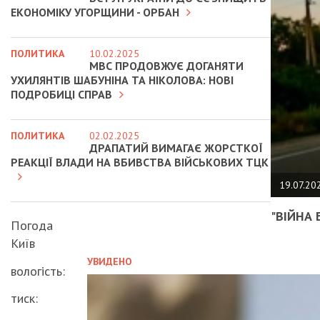
ЕКОНОМІКУ УГОРЩИНИ - ОРБАН
ПОЛИТИКА
10.02.2025
МВС ПРОДОВЖУЄ ДОГАНЯТИ
УХИЛЯНТІВ ШАБУНІНА ТА НІКОЛОВА: НОВІ
ПОДРОБИЦІ СПРАВ
ПОЛИТИКА
02.02.2025
ДРАПАТИЙ ВИМАГАЄ ЖОРСТКОЇ
РЕАКЦІЇ ВЛАДИ НА ВБИВСТВА ВІЙСЬКОВИХ ТЦК
19.07.20
"ВІЙНА 
Погода
Київ
УВИДЕНО
вологість:
тиск: