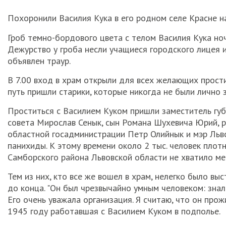
Похоронили Василия Кука в его родном селе Красне н
Гроб темно-бордового цвета с телом Василия Кука ноч
Дежурство у гроба несли учащиеся городского лицея и
объявлен траур.
В 7.00 вход в храм открыли для всех желающих прос
путь пришли старики, которые никогда не были лично 
Проститься с Василием Куком пришли заместитель губ
совета Мирослав Сенык, сын Романа Шухевича Юрий, р
областной госадминистрации Петр Олийнык и мэр Льв
панихиды. К этому времени около 2 тыс. человек пло
Самборского района Львовской области не хватило мес
Тем из них, кто все же вошел в храм, нелегко было вы
до конца. "Он был чрезвычайно умным человеком: зна
Его очень уважала организация. Я считаю, что он про
1945 году работавшая с Василием Куком в подполье.