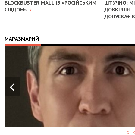
BLOCKBUSTER MALL ІЗ «РОСІЙСЬКИМ
ШТУЧНО: М
СЛІДОМ»
ДОВКІЛЛЯ Т
ДОПУСКАЄ 
МАРАЗМАРИЙ
02.02.2026
07:00
OLEKSII ABASOV: HOW
BUSINESSES CAN ATT
INTERNATIONAL INV
HEDGE RISKS DURING