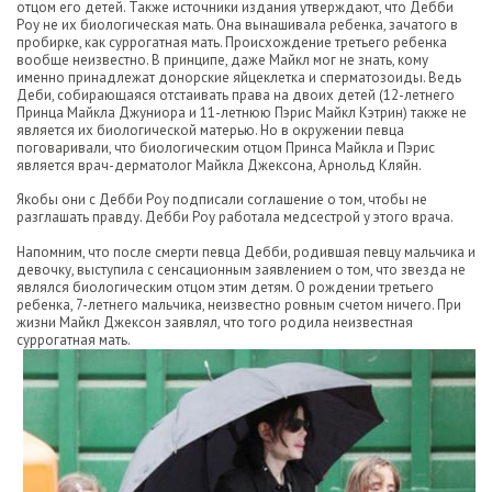
отцом его детей. Также источники издания утверждают, что Дебби
Роу не их биологическая мать. Она вынашивала ребенка, зачатого в
пробирке, как суррогатная мать. Происхождение третьего ребенка
вообще неизвестно. В принципе, даже Майкл мог не знать, кому
именно принадлежат донорские яйцеклетка и сперматозоиды. Ведь
Деби, собирающаяся отстаивать права на двоих детей (12-летнего
Принца Майкла Джуниора и 11-летнюю Пэрис Майкл Кэтрин) также не
является их биологической матерью. Но в окружении певца
поговаривали, что биологическим отцом Принса Майкла и Пэрис
является врач-дерматолог Майкла Джексона, Арнольд Кляйн.
Якобы они с Дебби Роу подписали соглашение о том, чтобы не
разглашать правду. Дебби Роу работала медсестрой у этого врача.
Напомним, что после смерти певца Дебби, родившая певцу мальчика и
девочку, выступила с сенсационным заявлением о том, что звезда не
являлся биологическим отцом этим детям. О рождении третьего
ребенка, 7-летнего мальчика, неизвестно ровным счетом ничего. При
жизни Майкл Джексон заявлял, что того родила неизвестная
суррогатная мать.