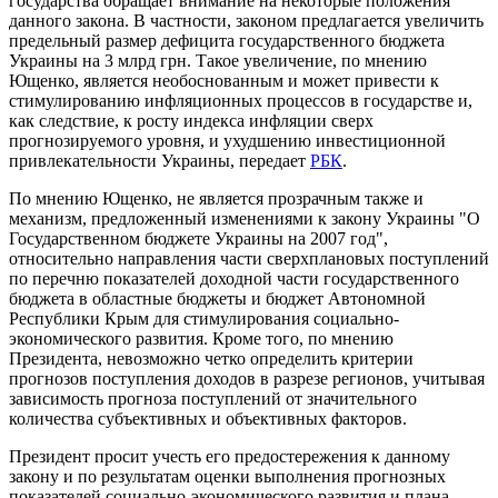
государства обращает внимание на некоторые положения
данного закона. В частности, законом предлагается увеличить
предельный размер дефицита государственного бюджета
Украины на 3 млрд грн. Такое увеличение, по мнению
Ющенко, является необоснованным и может привести к
стимулированию инфляционных процессов в государстве и,
как следствие, к росту индекса инфляции сверх
прогнозируемого уровня, и ухудшению инвестиционной
привлекательности Украины, передает
РБК
.
По мнению Ющенко, не является прозрачным также и
механизм, предложенный изменениями к закону Украины "О
Государственном бюджете Украины на 2007 год",
относительно направления части сверхплановых поступлений
по перечню показателей доходной части государственного
бюджета в областные бюджеты и бюджет Автономной
Республики Крым для стимулирования социально-
экономического развития. Кроме того, по мнению
Президента, невозможно четко определить критерии
прогнозов поступления доходов в разрезе регионов, учитывая
зависимость прогноза поступлений от значительного
количества субъективных и объективных факторов.
Президент просит учесть его предостережения к данному
закону и по результатам оценки выполнения прогнозных
показателей социально-экономического развития и плана