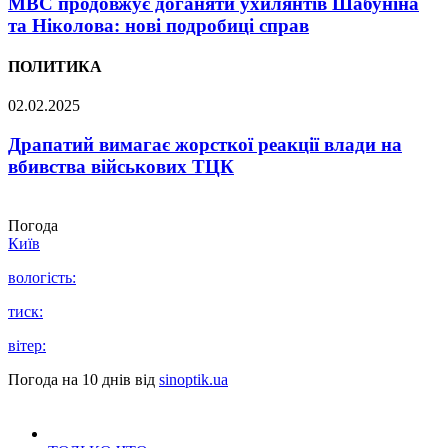
МВС продовжує доганяти ухилянтів Шабуніна
та Ніколова: нові подробиці справ
ПОЛИТИКА
02.02.2025
Драпатий вимагає жорсткої реакції влади на
вбивства військових ТЦК
Погода
Київ
вологість:
тиск:
вітер:
Погода на 10 днів від
sinoptik.ua