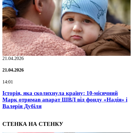
21.04.2026
0
21.04.2026
0
14:01
0
у
Історія, яка сколихнула країну: 10-місячний
Марк отримав апарат ШВЛ від фонду «Надія» і
Валерія Дубіля
СТЕНКА НА СТЕНКУ