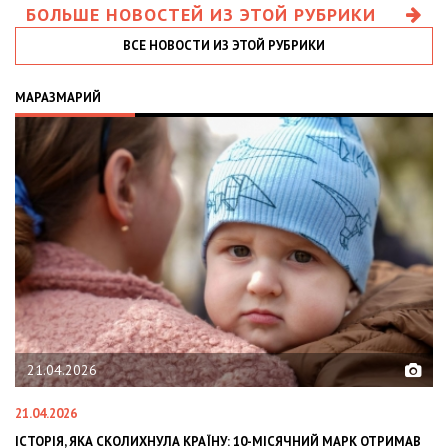
БОЛЬШЕ НОВОСТЕЙ ИЗ ЭТОЙ РУБРИКИ
ВСЕ НОВОСТИ ИЗ ЭТОЙ РУБРИКИ
МАРАЗМАРИЙ
21.04.2026
21.04.2026
02
ІСТОРІЯ, ЯКА СКОЛИХНУЛА КРАЇНУ: 10-МІСЯЧНИЙ МАРК ОТРИМАВ
OL