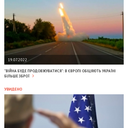
19.07.2022
"ВІЙНА БУДЕ ПРОДОВЖУВАТИСЯ": В ЄВРОПІ ОБІЦЯЮТЬ УКРАЇНІ
БІЛЬШЕ ЗБРОЇ
УВИДЕНО