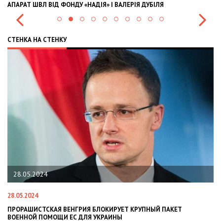
АПАРАТ ШВЛ ВІД ФОНДУ «НАДІЯ» І ВАЛЕРІЯ ДУБІЛЯ
IN
СТЕНКА НА СТЕНКУ
28.05.2024
28.05.2024
22
ПРОРАШИСТСКАЯ ВЕНГРИЯ БЛОКИРУЕТ КРУПНЫЙ ПАКЕТ
Н
ВОЕННОЙ ПОМОЩИ ЕС ДЛЯ УКРАИНЫ
СИ