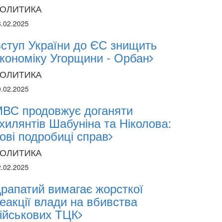
ОЛИТИКА
8.02.2025
ступ України до ЄС знищить
кономіку Угорщини - Орбан
ОЛИТИКА
0.02.2025
28.10.2023
28.10.2023
ВС продовжує доганяти
хилянтів Шабуніна та Ніколова:
15:51
ові подробиці справ
в
Угорщина захищає рашистський режи
ОЛИТИКА
2.02.2025
рапатий вимагає жорсткої
еакції влади на вбивства
ійськових ТЦК