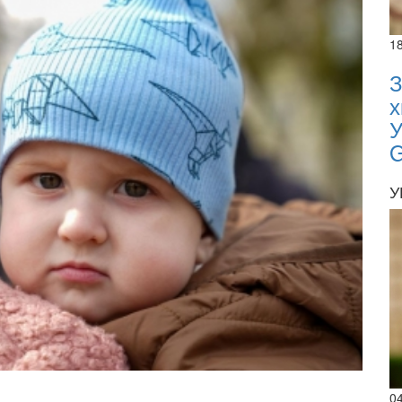
1
З
х
У
У
0