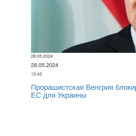
22.01.2024
22.01.2024
16:25
 военной помощи
Нацполіція лякає грома
разі мобілізації поліціян