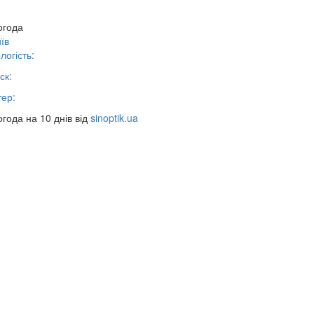
огода
їв
логість:
ск:
тер:
года на 10 днів від
sinoptik.ua