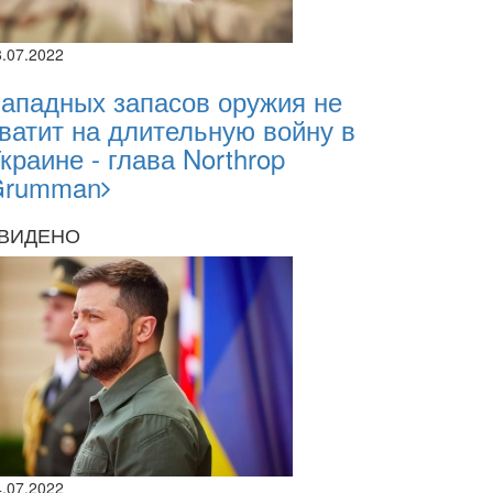
11.07.2025
8.07.2022
11.07.2025
16:28
ападных запасов оружия не
ватит на длительную войну в
Василь Костюк очолив "Прикарпаттяобл
краине - глава Northrop
енергетиці
Grumman
ВИДЕНО
4.07.2022