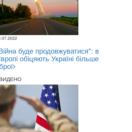
9.07.2022
Війна буде продовжуватися": в
вропі обіцяють Україні більше
брої
ВИДЕНО