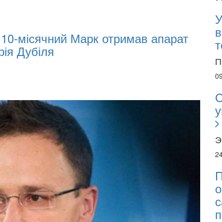
У
в
ian Businesses Can Attract International
т
sks During War
П
0
С
у
Э
2
П
о
с
п