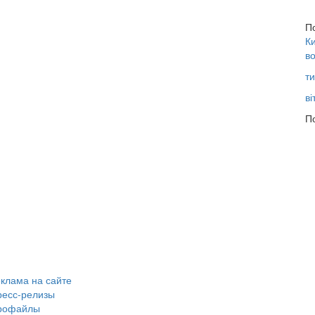
П
Ки
во
ти
ві
По
клама на сайте
ресс-релизы
рофайлы