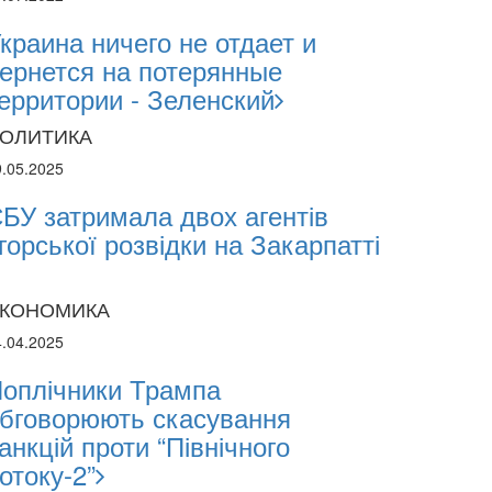
краина ничего не отдает и
ернется на потерянные
ерритории - Зеленский
ОЛИТИКА
9.05.2025
БУ затримала двох агентів
горської розвідки на Закарпатті
КОНОМИКА
4.04.2025
оплічники Трампа
бговорюють скасування
анкцій проти “Північного
отоку-2”