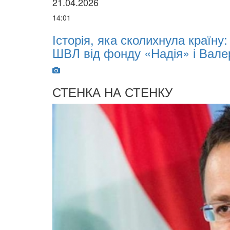
02.02.2026
07:00
римав апарат
Oleksii Abasov: How Ukrain
Investments and Hedge Ri
СТЕНКА НА СТЕНКУ