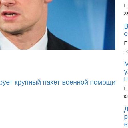
П
2
В
е
П
1
М
у
н
дян погіршенням криміногенної ситуації 
П
тів на війну
0
Д
р
в