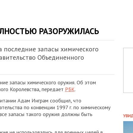
ЛНОСТЬЮ РАЗОРУЖИЛАСЬ
 последние запасы химического
равительство Объединенного
ие запасы химического оружия. Об этом
ого Королевства, передает
РБК
.
итании Адам Инграм сообщил, что
тельства по конвенции 1997 г. по химическому
ПОЛ
 все запасы такого оружия должны быть
УВИ
ЗАТ
ДВО
жие не использовались для военных целей в