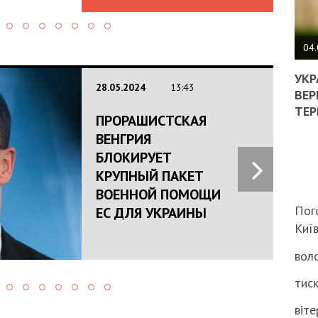
ПОЛ
ВИМ
04.
ЖОР
РЕА
УКР
28.05.2024
13:43
ВЛА
ВЕР
НА
ТЕР
ПРОРАШИСТСКАЯ
ВБИ
ВІЙ
ВЕНГРИЯ
ТЦК
БЛОКИРУЕТ
КРУПНЫЙ ПАКЕТ
ВОЕННОЙ ПОМОЩИ
Пог
ЕС ДЛЯ УКРАИНЫ
Киї
воло
тиск
віте