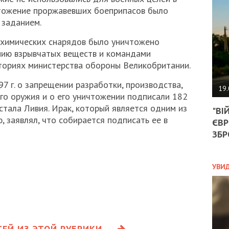
АГЕ
чтожение проржавевших боеприпасов было
УГО
 заданием.
РОЗ
НА
 химических снарядов было уничтожено
ЗАК
нию взрывчатых веществ и командами
ториях министерства обороны Великобритании.
ЭКО
7 г. о запрещении разработки, производства,
19.
го оружия и о его уничтожении подписали 182
ТРА
стала Ливия. Ирак, который является одним из
"ВІ
ОБГ
, заявлял, что собирается подписать ее в
ЄВР
СКА
САН
ЗБР
ПРО
“ПІ
ПОТ
УВИ
ПОЛ
УКР
ЕЙ ИЗ ЭТОЙ РУБРИКИ