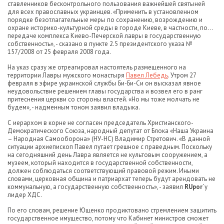
ставленников бесконтрольного пользования важнейшей святыней
для всех православных украинцев. «Применить в установленном
порядке безотлагательные меры по сохранению, возрождению и
охране историко-культурной среды в городе Киеве, в частности, по…
передаче комплекса Киево-Печерской лавры в государственную
собственность», - сказано в пункте 2.5 президентского указа №
157/2008 от 25 февраля 2008 года.
На указ сразу же отреагировал настоятель размещенного на
территории Лавры мужского монастыря
Павел Лебедь
. Утром 27
февраля в эфире украинской службы Би-Би-Си он высказал явное
неудовольствие решением главы государства и возвел его в ранг
притеснения церкви со стороны властей. «Но мы тоже молчать не
будем», - надменным тоном заявил владыка.
С иерархом в корне не согласен председатель Христианского-
Демократического Союза, народный депутат от Блока «Наша Украина
– Народная Самооборона» (НУ-НС) Владимир Стретович. «В данной
ситуации архиепископ Павел путает грешное с праведным. Поскольку
на сегодняшний день Лавра является не культовым сооружением, а
музеем, который находится в государственной собственности,
должен соблюдаться соответствующий правовой режим. Иными
словами, церковная община и патриархат теперь будут арендовать не
коммунальную, а государственную собственность», - заявил
RUpor
`у
лидер ХДС.
По его словам, решение Ющенко продиктовано стремлением защитить
государственное имущество, потому что Кабинет министров сможет