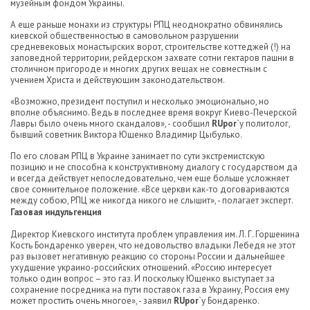
музейным фондом Украины.
А еще раньше монахи из структуры РПЦ неоднократно обвинялись
киевской общественностью в самовольном разрушении
средневековых монастырских ворот, строительстве коттеджей (!) на
заповедной территории, рейдерском захвате сотни гектаров пашни в
столичном пригороде и многих других вещах не совместным с
учением Христа и действующим законодательством.
«Возможно, президент поступил и несколько эмоционально, но
вполне объяснимо. Ведь в последнее время вокруг Киево-Печерской
Лавры было очень много скандалов», - сообщил
RUpor
`у политолог,
бывший советник Виктора Ющенко Владимир Цыбулько.
По его словам РПЦ в Украине занимает по сути экстремистскую
позицию и не способна к конструктивному диалогу с государством да
и всегда действует непоследовательно, чем еще больше усложняет
свое сомнительное положение. «Все церкви как-то договариваются
между собою, РПЦ же никогда никого не слышит», - полагает эксперт.
Газовая индульгенция
Директор Киевского института проблем управления им. Л. Г. Горшенина
Кость Бондаренко уверен, что недовольство владыки Лебедя не этот
раз вызовет негативную реакцию со стороны России и дальнейшее
ухудшение украино-российских отношений. «Россию интересует
только один вопрос – это газ. И поскольку Ющенко выступает за
сохранение посредника на пути поставок газа в Украину, Россия ему
может простить очень многое», - заявил
RUpor
`у Бондаренко.