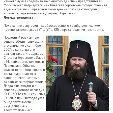
намного лучше следить за законностью действий представителей
Московского патриархата, чем Киевская городская государственная
администрация. «С правовой точки зрения президент поступил
абсолютно правильно», - подчеркнул Стретович.
Логика президента
Похоже, что репутация недобросовестного хозяйственника уже
прочно закрепилась за УПЦ (УПЦ-КП) в представлении президента.
Последний раз «святые
отцы» Лебедя привлекали
его внимание в сентябре
2007 года, когда они
решили захватить церковь
Спаса на Берестове в Лавре
и Михайловскую церковь в
Переяславе. Объекты
спасло то, что они входят в
состав национальных
заповедников, которые
охраняются государством, а
Лавра еще входит и в
список мирового наследия
ЮНЕСКО. Без тени сомнения,
Ющенко принял тогда указ
о недопустимости
имущественных
злоупотреблений с