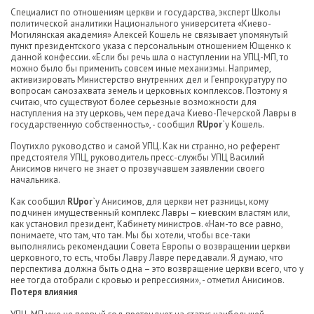
Специалист по отношениям церкви и государства, эксперт Школы
политической аналитики Национального университета «Киево-
Могилянская академия» Алексей Кошель не связывает упомянутый
пункт президентского указа с персональным отношением Ющенко к
данной конфессии. «Если бы речь шла о наступлении на УПЦ-МП, то
можно было бы применить совсем иные механизмы. Например,
активизировать Министерство внутренних дел и Генпрокуратуру по
вопросам самозахвата земель и церковных комплексов. Поэтому я
считаю, что существуют более серьезные возможности для
наступления на эту церковь, чем передача Киево-Печерской Лавры в
государственную собственность», - сообщил
RUpor
`у Кошель.
Поутихло руководство и самой УПЦ. Как ни странно, но референт
предстоятеля УПЦ, руководитель пресс-службы УПЦ Василий
Анисимов ничего не знает о прозвучавшем заявлении своего
начальника.
Как сообщил
RUpor
`у Анисимов, для церкви нет разницы, кому
подчинен имущественный комплекс Лавры – киевским властям или,
как установил президент, Кабинету министров. «Нам-то все равно,
понимаете, что там, что там. Мы бы хотели, чтобы все-таки
выполнялись рекомендации Совета Европы о возвращении церкви
церковного, то есть, чтобы Лавру Лавре передавали. Я думаю, что
перспектива должна быть одна – это возвращение церкви всего, что у
нее тогда отобрали с кровью и репрессиями», - отметил Анисимов.
Потеря влияния