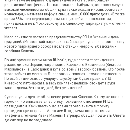
УПЦ-МП уже не первый год претендует на статус наибольшей
религиозной конфессии. Но, как полагает Цыбулько, «она жонглирует
высокой численностью общин, куда также входят миссии, братства и
монастыри, и называет цифру в свыше, чем 10 000 приходов». «В то же
время 55% всех верующих, называющих себя православными,
принадлежит не к Московскому, а к Киевскому патриархату», – отметил
эксперт.
Мало приятного уготовал представительству РПЦ в Украине и день
грядущий. «Московский патриархат сейчас приступает к строительству
нового патриаршего собора возле станции метро «Лыбедская», -
сообщил Кошель.
По информации источников
RUpor
`а, туда переедет резиденция
руководителя Церкви, митрополита Киевского Владимира (Виктора
Маркияновича Сабодана) в купе со всей Лаврской братией. Кто после
этого займет их место на Днепровских склонах – точно не известно.
По всей видимости, регулярную службу там будет править УПЦ
Киевского патриархата, а весь комплекс целиком отойдет в руки
заповедника. Без коттеджей, без резиденций.
Существует и другое объяснение решения Ющенко. К тому же вполне
гармонично вписывается в логику последних отношений РПЦ с
президентом. Как известно, во время своего визита в Москву
президент при встрече с Алексием II поднимал вопрос снятия
анафемы с гетмана Ивана Мазепы. Патриарх обещал подумать. Ответа
до сих пор не последовало.