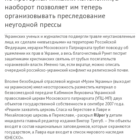
наоборот позволяет им теперь
организовывать преследование
неугодной прессы
Украинских ученых и журналистов подвергли травле неустановленные
лица, их сделали «невъездными» на территорию Российской
Федерации, иерархи Московского Патриархата трубят повсюду об
ущемлении их прав в Украине, а весь благочестивый Рунет пестрит
защитниками христианских святынь от грубых посягательств
«оранжевой» власти. Именно так, если вкратце, можно описать
очередной российско-украинский конфликт на религиозной почве.
Вполне безобидный отраслевой журнал «Музеи Украины» (выходит
на украинском) имел неосторожность разместить материал о
безвозмездной передаче Кабмином Януковича Украинской
православной церкви Московского патриархата (УПЦ-МП) двух
объектов государственной собственности в сентябре 2007 года.
«Решили захватить церковь Спаса на Берестове в Лавре и
Михайловскую церковь в Переяславе, - раскрыл
RUpor`у
детали
инцидента главный редактор издания Виктор Трегуб. – Эти объекты
входят в состав национальных заповедников, которые охраняются
государством, а Лавра еще входит в список мирового наследия
ЮНЕСКО».