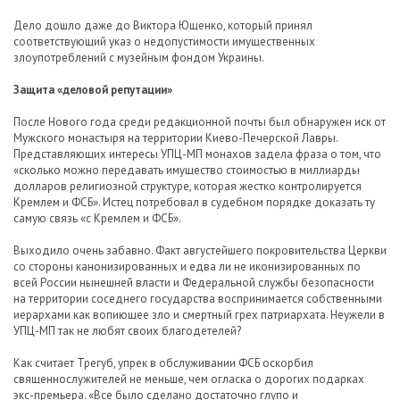
Дело дошло даже до Виктора Ющенко, который принял
соответствующий указ о недопустимости имущественных
злоупотреблений с музейным фондом Украины.
Защита «деловой репутации»
После Нового года среди редакционной почты был обнаружен иск от
Мужского монастыря на территории Киево-Печерской Лавры.
Представляющих интересы УПЦ-МП монахов задела фраза о том, что
«сколько можно передавать имущество стоимостью в миллиарды
долларов религиозной структуре, которая жестко контролируется
Кремлем и ФСБ». Истец потребовал в судебном порядке доказать ту
самую связь «с Кремлем и ФСБ».
Выходило очень забавно. Факт августейшего покровительства Церкви
со стороны канонизированных и едва ли не иконизированных по
всей России нынешней власти и Федеральной службы безопасности
на территории соседнего государства воспринимается собственными
иерархами как вопиющее зло и смертный грех патриархата. Неужели в
УПЦ-МП так не любят своих благодетелей?
Как считает Трегуб, упрек в обслуживании ФСБ оскорбил
священнослужителей не меньше, чем огласка о дорогих подарках
экс-премьера. «Все было сделано достаточно глупо и