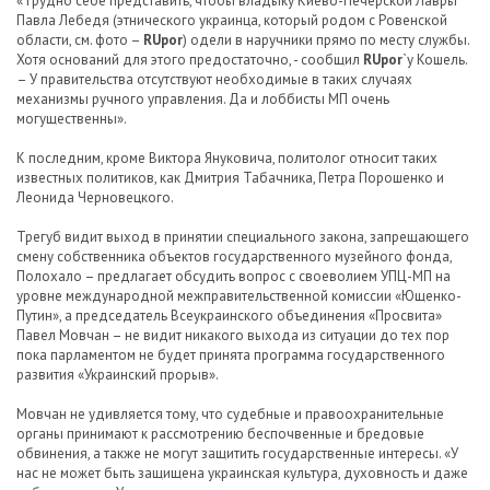
«Трудно себе представить, чтобы владыку Киево-Печерской Лавры
Павла Лебедя (этнического украинца, который родом с Ровенской
области, см. фото –
RUpor
) одели в наручники прямо по месту службы.
Хотя оснований для этого предостаточно, - сообщил
RUpor
`у Кошель.
– У правительства отсутствуют необходимые в таких случаях
механизмы ручного управления. Да и лоббисты МП очень
могущественны».
К последним, кроме Виктора Януковича, политолог относит таких
известных политиков, как Дмитрия Табачника, Петра Порошенко и
Леонида Черновецкого.
Трегуб видит выход в принятии специального закона, запрещающего
смену собственника объектов государственного музейного фонда,
Полохало – предлагает обсудить вопрос с своеволием УПЦ-МП на
уровне международной межправительственной комиссии «Ющенко-
Путин», а председатель Всеукраинского объединения «Просвита»
Павел Мовчан – не видит никакого выхода из ситуации до тех пор
пока парламентом не будет принята программа государственного
развития «Украинский прорыв».
Мовчан не удивляется тому, что судебные и правоохранительные
органы принимают к рассмотрению беспочвенные и бредовые
обвинения, а также не могут защитить государственные интересы. «У
нас не может быть защищена украинская культура, духовность и даже