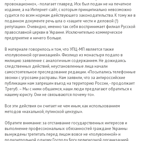
провокационно», - полагает главред. Иск был подан не на печатное
издание, а на Интернет-сайт, с которым принципиально невозможно
судится по всем нормам действующего законодательства. К тому же в
поданном документе речь шла о «защите чести и деловой (!)
репутации». Очевидно, именно так себя воспринимает филиал Русской
православной церкви в Украине. Исключительно коммерческое
предприятие и ничего больше.
В материале говорилось и том, что УПЦ-МП является также
«полувоенной организацией». Физлицо из монастыря подало в
милицию заявление с аналогичным содержанием. Не дожидаясь
следственных действий, неустановленные лица начали
самостоятельное преследование редакции. «Посыпались телефонные
звонки с угрозами расправы. Нам заявили, что за антироссийские
публикации нам запрещен въезд на территорию России, - продолжает
Трегуб. – Мы с ними общаемся, наши люди предлагают обратиться к
нашему юристу. Они не связываются почему-то».
Все эти действия он считает не чем иным, как использованием
методов «нахальной, путинской цензуры».
Обратите внимание: за отстаивание государственных интересов и
выполнение профессиональных обязанностей граждане Украины
вынуждены трепетать перед лицом вовсе не «полувоенной» и
подконтрольной одному Господу Богу религиозной организацией.