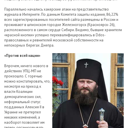
Параллельно начались хакерские атаки на представительство
журнала в Интернете. По данным Комитета защиты издания, 86,22%
всех зарегистрированных посетителей сайта размещены в России и
проживают в шпионском городке Железногорск (Красноярск-26),
расположенного в самом сердце Сибири. Видимо, бывшие хранители
«красной кнопки» успешно переквалифицировались в Ddos-
православных и ревнителей московской собственности на
непокорных берегах Днепра.
«Против всей нации»
Впрочем, ничего нового в
действиях УПЦ-МП не
произошло. С горечью
можно констатировать, что,
несмотря на приход к
власти Коалиции
демократических сил,
неформальный статус
подданных Алексия II в
Украине не претерпел
никаких изменений, а
наоборот позволяет им
теперь организовывать