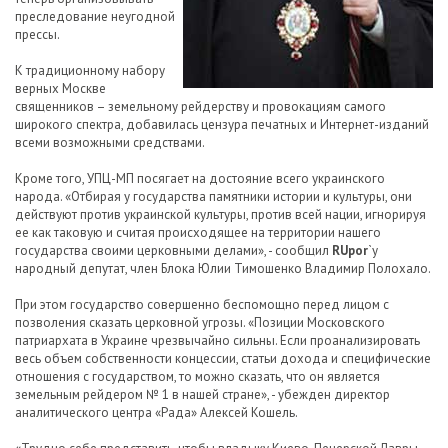
преследование неугодной
прессы.
К традиционному набору
верных Москве
священников – земельному рейдерству и провокациям самого
широкого спектра, добавилась цензура печатных и Интернет-изданий
всеми возможными средствами.
Кроме того, УПЦ-МП посягает на достояние всего украинского
народа. «Отбирая у государства памятники истории и культуры, они
действуют против украинской культуры, против всей нации, игнорируя
ее как таковую и считая происходящее на территории нашего
государства своими церковными делами», - сообщил
RUpor
`у
народный депутат, член Блока Юлии Тимошенко Владимир Полохало.
При этом государство совершенно беспомощно перед лицом с
позволения сказать церковной угрозы. «Позиции Московского
патриархата в Украине чрезвычайно сильны. Если проанализировать
весь объем собственности концессии, статьи дохода и специфические
отношения с государством, то можно сказать, что он является
земельным рейдером № 1 в нашей стране», - убежден директор
аналитического центра «Рада» Алексей Кошель.