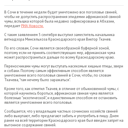
В Сочи в течение недели будет уничтожено все поголовье свиней,
чтобы не допустить распространения эпидемии африканской свиной
чумы, вспышка которой была недавно зафиксирована в Абхазии,
передает
РИА Новости.
С таким заявлением 5 сентября выступил заместитель начальника
ветнадзора Минсельхоза Краснодарского края Виктор Ткачев.
По его словам, Сочи является своеобразной буферной зоной,
поэтому если не принять соответствующих мер, африканская чума
может распространиться дальше по всему Краснодарскому краю.
Переносчиками чумы могут выступать насекомые хищные птицы, звери
и собаки. Поэтому самым эффективным способом является
уничтожение всего поголовья свиней в Сочи, чтобы, по словам
Ткачева, "там нечему было заражаться".
Кроме того, как отметил Ткачев, в отличие от обыкновенной чумы, с
которой научились бороться, африканская свиная чума является
болезнью "экзотической", и единственным способом ее остановить
является уничтожение всего поголовья.
Сообщается, что у владельцев частных сочинских хозяйств свиней
либо выкупают, либо предлагают забить и употребить в пищу. Днем
ранее на всей территории Краснодарского края был введен запрет на
выгонное содержание свиней.