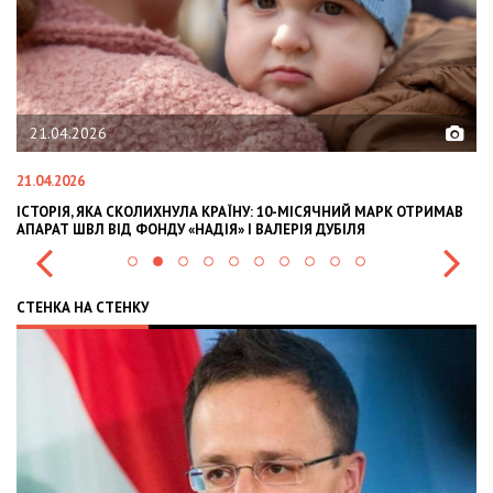
21.04.2026
21.04.2026
02
ІСТОРІЯ, ЯКА СКОЛИХНУЛА КРАЇНУ: 10-МІСЯЧНИЙ МАРК ОТРИМАВ
OL
АПАРАТ ШВЛ ВІД ФОНДУ «НАДІЯ» І ВАЛЕРІЯ ДУБІЛЯ
IN
СТЕНКА НА СТЕНКУ