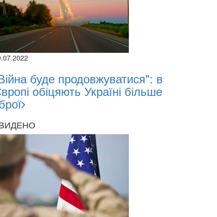
9.07.2022
Війна буде продовжуватися": в
вропі обіцяють Україні більше
брої
ВИДЕНО