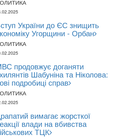
ОЛИТИКА
8.02.2025
ступ України до ЄС знищить
кономіку Угорщини - Орбан
ОЛИТИКА
0.02.2025
ВС продовжує доганяти
хилянтів Шабуніна та Ніколова:
ові подробиці справ
ОЛИТИКА
2.02.2025
рапатий вимагає жорсткої
еакції влади на вбивства
2024
ійськових ТЦК
1.2024