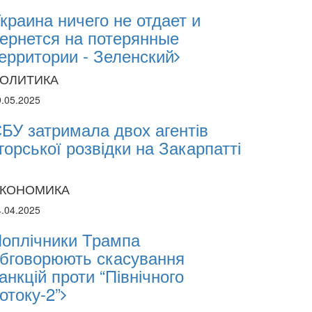
краина ничего не отдает и
ернется на потерянные
ерритории - Зеленский
ОЛИТИКА
9.05.2025
БУ затримала двох агентів
горської розвідки на Закарпатті
26
КОНОМИКА
i Abasov: How Ukrainian Businesses Can Att
4.04.2025
ments and Hedge Risks During War
оплічники Трампа
бговорюють скасування
анкцій проти “Північного
отоку-2”