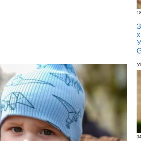
1
З
х
У
У
0