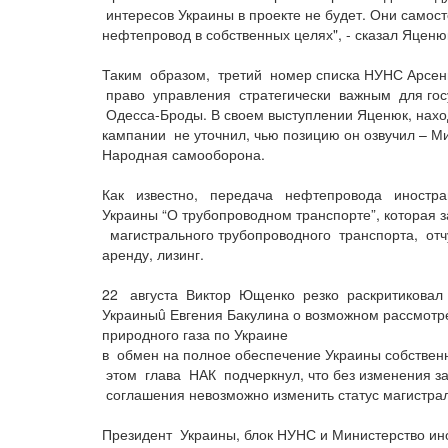
интересов Украины в проекте не будет. Они самост
нефтепровод в собственных целях", - сказал Яценю
Таким образом, третий номер списка НУНС Арсен
право управления стратегически важным для гос
Одесса-Броды. В своем выступлении Яценюк, наход
кампании не уточнил, чью позицию он озвучил – М
Народная самооборона.
Как известно, передача нефтепровода иностран
Украины “О трубопроводном транспорте”, котора
магистрального трубопроводного транспорта, от
аренду, лизинг.
22 августа Виктор Ющенко резко раскритиковал
Украиныû Евгения Бакулина о возможном рассмотре
природного газа по Украине
в обмен на полное обеспечение Украины собствен
этом глава НАК подчеркнул, что без изменения з
соглашения невозможно изменить статус магистра
Президент Украины, блок НУНС и Министерство ин