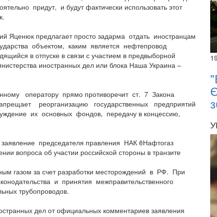
оятельно придут, и будут фактически использовать этот
к.
ий Яценюк предлагает просто задарма отдать иностранцам
ударства объектом, каким является нефтепровод
ящийся в отпуске в связи с участием в предвыборной
1
инистерства иностранных дел или блока Наша Украина –
"
Є
ному оператору прямо противоречит ст. 7 Закона
з
я запрещает реорганизацию государственных предприятий
чуждение их основных фондов, передачу в концессию,
У
 заявление председателя правления НАК ëНафтогаз
нии вопроса об участии российской стороны в транзите
ным газом за счет разработки месторождений в РФ. При
аконодательства и принятия межправительственного
льных трубопроводов.
остранных дел от официальных комментариев заявления