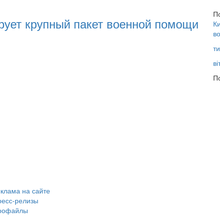
16:25
П
рует крупный пакет военной помощи
Нац
Ки
разі
во
ти
ві
По
клама на сайте
ресс-релизы
рофайлы