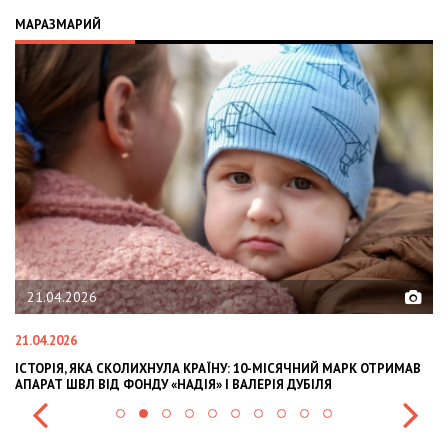
МАРАЗМАРИЙ
21.04.2026
21.04.2026
02
ІСТОРІЯ, ЯКА СКОЛИХНУЛА КРАЇНУ: 10-МІСЯЧНИЙ МАРК ОТРИМАВ
OL
АПАРАТ ШВЛ ВІД ФОНДУ «НАДІЯ» І ВАЛЕРІЯ ДУБІЛЯ
IN