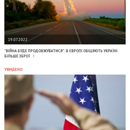
19.07.2022
"ВІЙНА БУДЕ ПРОДОВЖУВАТИСЯ": В ЄВРОПІ ОБІЦЯЮТЬ УКРАЇНІ
БІЛЬШЕ ЗБРОЇ
УВИДЕНО