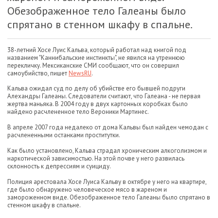
Обезображенное тело Галеаны было
спрятано в стенном шкафу в спальне.
38-летний Хосе Луис Кальва, который работал над книгой под
названием "Каннибальские инстинкты", не явился на утреннюю
перекличку. Мексиканские СМИ сообщают, что он совершил
самоубийство, пишет
NewsRU
.
Кальва ожидал суд по делу об убийстве его бывшей подруги
Алехандры Галеаны. Следователи считают, что Галеана - не первая
жертва маньяка. В 2004 году в двух картонных коробках было
найдено расчлененное тело Вероники Мартинес.
В апреле 2007 года недалеко от дома Кальвы был найден чемодан с
расчлененными останками проститутки.
Как было установлено, Кальва страдал хроническим алкоголизмом и
наркотической зависимостью. На этой почве у него развилась
склонность к депрессиям и суициду.
Полиция арестовала Хосе Луиса Кальву в октябре у него на квартире,
где было обнаружено человеческое мясо в жареном и
замороженном виде. Обезображенное тело Галеаны было спрятано в
стенном шкафу в спальне.