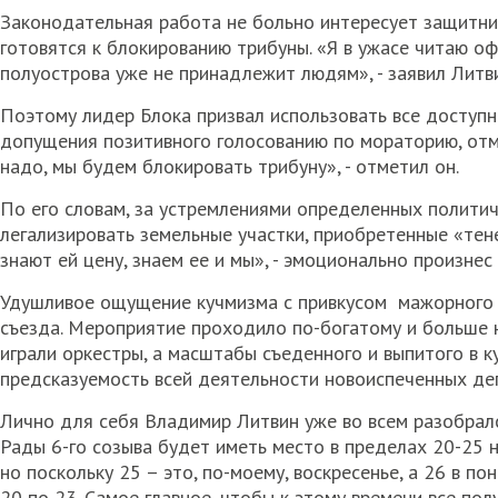
Законодательная работа не больно интересует защитнико
готовятся к блокированию трибуны. «Я в ужасе читаю о
полуострова уже не принадлежит людям», - заявил Литв
Поэтому лидер Блока призвал использовать все доступн
допущения позитивного голосованию по мораторию, отм
надо, мы будем блокировать трибуну», - отметил он.
По его словам, за устремлениями определенных политич
легализировать земельные участки, приобретенные «тене
знают ей цену, знаем ее и мы», - эмоционально произне
Удушливое ощущение кучмизма с привкусом мажорного к
съезда. Мероприятие проходило по-богатому и больше 
играли оркестры, а масштабы съеденного и выпитого в ку
предсказуемость всей деятельности новоиспеченных де
Лично для себя Владимир Литвин уже во всем разобрал
Рады 6-го созыва будет иметь место в пределах 20-25 н
но поскольку 25 – это, по-моему, воскресенье, а 26 в п
20 по 23. Самое главное, чтобы к этому времени все пол