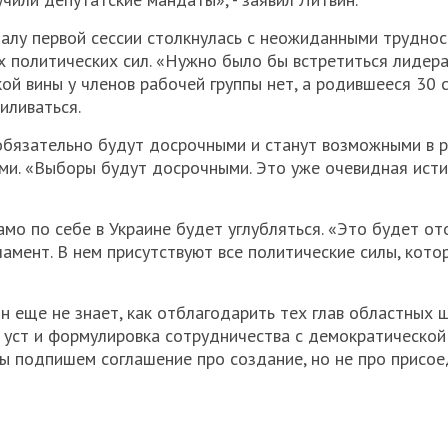
чалу первой сессии столкнулась с неожиданными труднос
х политических сил. «Нужно было бы встретиться лидер
акой вины у членов рабочей группы нет, а родившееся 30 
иливаться.
обязательно будут досрочными и станут возможными в р
и. «Выборы будут досрочными. Это уже очевидная исти
амо по себе в Украине будет углубляться. «Это будет о
ламент. В нем присутствуют все политические силы, кото
н еще не знает, как отблагодарить тех глав областных 
о уст и формулировка сотрудничества с демократической
ы подпишем соглашение про создание, но не про присое