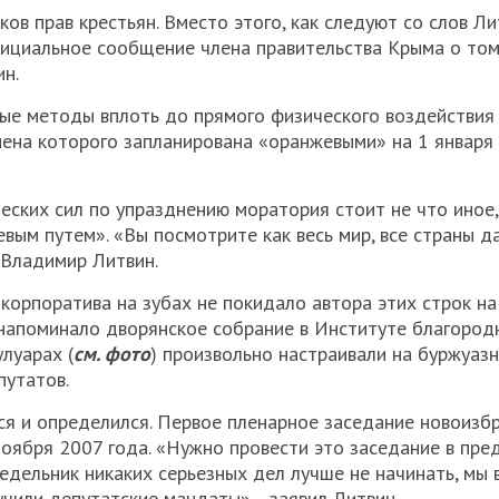
в прав крестьян. Вместо этого, как следуют со слов Ли
фициальное сообщение члена правительства Крыма о том
ин.
ые методы вплоть до прямого физического воздействия 
ена которого запланирована «оранжевыми» на 1 января 
еских сил по упразднению моратория стоит не что иное,
вым путем». «Вы посмотрите как весь мир, все страны да
с Владимир Литвин.
орпоратива на зубах не покидало автора этих строк на
напоминало дворянское собрание в Институте благородн
луарах (
см. фото
) произвольно настраивали на буржуаз
путатов.
ся и определился. Первое пленарное заседание новоизб
оября 2007 года. «Нужно провести это заседание в пред
онедельник никаких серьезных дел лучше не начинать, мы
учили депутатские мандаты», - заявил Литвин.