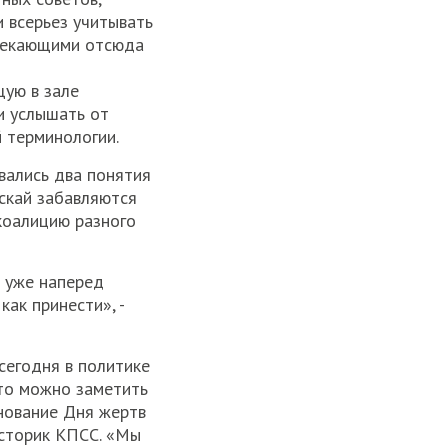
и всерьез учитывать
ытекающими отсюда
щую в зале
и услышать от
 терминологии.
вались два понятия
ускай забавляются
 коалицию разного
 уже наперед
как принести», -
 сегодня в политике
что можно заметить
нование Дня жертв
историк КПСС. «Мы