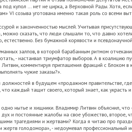
под купол … нет не цирка, а Верховной Рады. Хотя, есл
ам» VI созыва уготована именно такая роль со всеми в
ссурой и законченностью мыслей. Учитывая присутствую
, можно сказать, что люди слышали то, что давно хотел
, естественно. Без бумажной корявости и псевдонаучной
уманных залпов, в которой барабанным ритмом отчекани
отать, - настаивал триумфатор выборов. А в коалицию п
ил Литвин, комментируя приглашения фракций с Блоком в
выполнять чужие заказы?».
я должностей в будущем «продажном правительстве, где
что каждый тащит своего, который знает, как украсть и 
 – одно нытье и хищники. Владимир Литвин объяснил, что
 дух и постоянные жалобы на свое убожество, второе, 
ашими трагедиями и жертвами? Когда я читаю про празд
ти жертв голодомора», - недоумевал профессиональный 