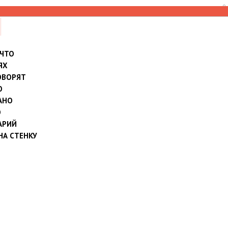
8
 ЧТО
ЯХ
ОВОРЯТ
О
АНО
О
АРИЙ
НА СТЕНКУ