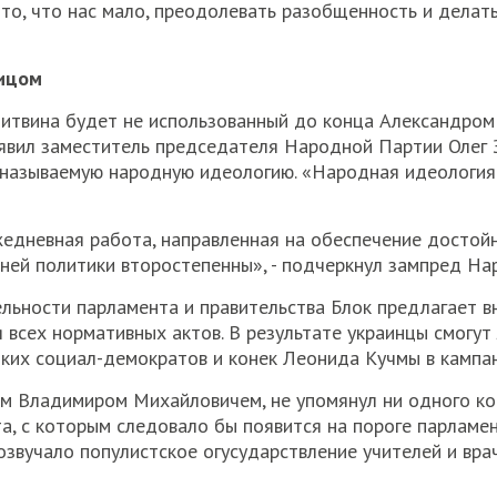
то, что нас мало, преодолевать разобщенность и делат
лицом
итвина будет не использованный до конца Александро
аявил заместитель председателя Народной Партии Олег 
к называемую народную идеологию. «Народная идеология
жедневная работа, направленная на обеспечение достой
нней политики второстепенны», - подчеркнул зампред На
льности парламента и правительства Блок предлагает в
всех нормативных актов. В результате украинцы смогут 
цких социал-демократов и конек Леонида Кучмы в кампа
им Владимиром Михайловичем, не упомянул ни одного ко
а, с которым следовало бы появится на пороге парламе
озвучало популистское огусударствление учителей и вра