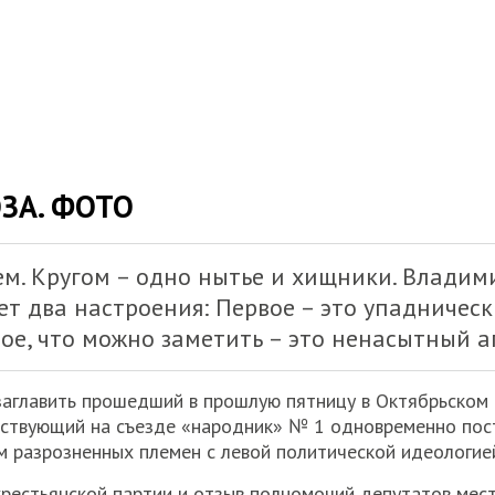
ЗА. ФОТО
 кем. Кругом – одно нытье и хищники. Влади
ет два настроения: Первое – это упадническ
рое, что можно заметить – это ненасытный 
озаглавить прошедший в прошлую пятницу в Октябрьском
ьствующий на съезде «народник» № 1 одновременно пос
 разрозненных племен с левой политической идеологие
рестьянской партии и отзыв полномочий депутатов мест