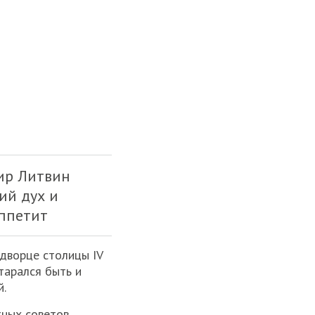
мир Литвин
ий дух и
аппетит
 дворце столицы IV
тарался быть и
й.
ных советов,