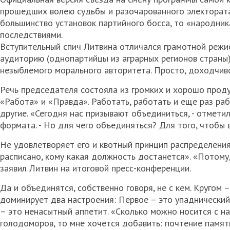
прошедших волею судьбы и разочарованного электората 
большинство установок партийного босса, то «народник
последствиями.
Вступительный спич Литвина отличался грамотной режи
аудиторию (однопартийцы из аграрных регионов страны)
незыблемого морального авторитета. Просто, доходчиво
Речь председателя состояла из громких и хорошо прод
«Работа» и «Правда». Работать, работать и еще раз раб
другие. «Сегодня нас призывают объединиться, - отмет
формата. - Но для чего объединяться? Для того, чтобы 
Не удовлетворяет его и квотный принцип распределени
расписано, кому какая должность достанется». «Потому, 
заявил Литвин на итоговой пресс-конференции.
Да и объединятся, собственно говоря, не с кем. Кругом
доминирует два настроения: Первое – это упаднический
– это ненасытный аппетит. «Сколько можно носится с н
голодоморов, то мне хочется добавить: почтение памя