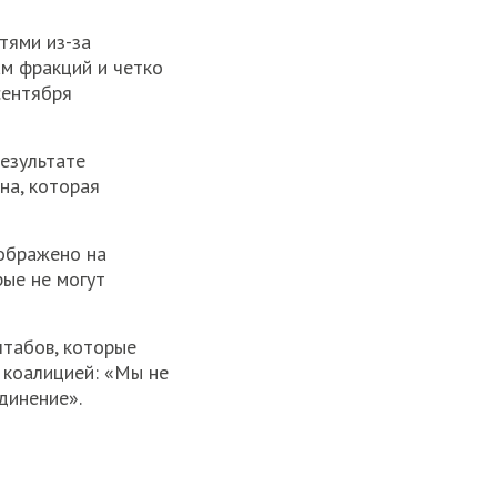
тями из-за
ам фракций и четко
сентября
езультате
на, которая
тображено на
рые не могут
штабов, которые
 коалицией: «Мы не
динение».