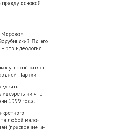
ь правду основой
м Морозом
Зарубинский. По его
 – это идеология
ных условий жизни
родной Партии.
недрить
лицезреть ни что
нии 1999 года.
нкретного
нта любой мало-
чей (присвоение им