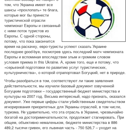
том, что Украина имеет все
шансы «прохлопать» те блага,
которые мог бы принести
туристической отрасли
чемпионат Европы и связанный
с ними поток туристов из
Европы. С одной стороны,
потому, что пока закончится
время на раскачку, евро-туристы успеют сказать Украине
последнее good-bye, посмотрев здесь последний матч чемпионата
Европы и вспоминая впоследствии злым и громким словом
условия приема in this Ukraine. А, кроме того, еще и потому, что
«серьезной подготовки по развитию услуг туристических,
культурничества», о которой отрапортовал Богуцкий, нет в природе.
Чтобы разобраться в том, соответствуют ли такие заявления
действительности, мы изучили базовый документ озвученной
Богуцким подготовки – государственный бюджет министерства и
культуры на 2007 год. Весьма интересный, надо признать, оказался
документ. Уже первые цифры стали убийственным свидетельством
игнорирования приоритетных для Украины отраслей, в том числе,
туризма. Не удивительно, что эта отрасль в Украине, чрезвычайно
богатой на достопримечательности, продолжает стагнировать. При
общем, объективно немаленьком, бюджете министерства в 886
489,2 тысячи гривен, его львиная часть - 750 526,7 – уходит на