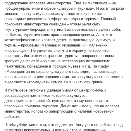
поддержание аппарата министерства. Еще 19 миллионов – на
«общее управление в сфере культуры и туризма». И аж в три раза
меньше – на ту самую «серьезную подготовку», то есть
прикладные разработки в сфере культуры и туризма. Главный
приоритет министерства очевиден – чтобы были сыты
«культурные» бюрократы и у них была возможность занять себя,
любимых, туристическим времяпрепровождением. А то, что
катастрофически не хватает денег на прикладную культуру и
туризм – проблемы «маленьких украинцев» и «маленьких
иностранцев». Не удивительно, что в Украину не торопятся
приезжать богатые иностранные туристы – напрасно регионы
требуют денег от Минкульта на реставрацию исторических
памятников, приведение в порядок музеев и т.д. На графу
«Мероприятия по охране культурного наследия, паспортизация,
инвентаризация и реставрация памятников культурного наследия»
выделяется «громадная» сумма аж в 300 тысяч гривен.
И пусть себе регионы и дальше умоляют центр помочь с
реставрацией памятников истории и культуры,
достопримечательностей, нужных местному населению и
способных привлечь туристов. Денег нет – все ушло на аппарат
министерства, исправно рапортующий о наличии «серьезной
работы».
Чтобы убедиться в том, что ведомство Богуцкого не работает над
развитием перспективных и нужных стране направлений,