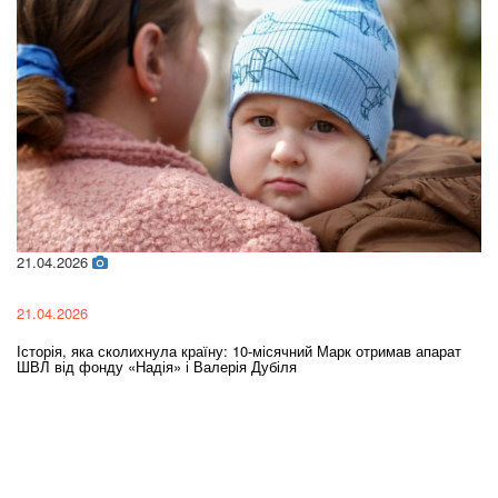
02.02.2026
02.02.2026
: 10-місячний Марк отримав апарат
Oleksii Abasov: How Ukrainian Busines
ія Дубіля
Investments and Hedge Risks During 