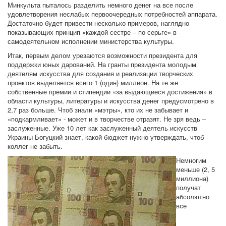
Минкульта пыталось разделить немного денег на все после
удовлетворения неслабых первоочередных потребностей аппарата.
Достаточно будет привести несколько примеров, наглядно
показывающих принцип «каждой сестре – по серьге» в
самодеятельном исполнении министерства культуры.
Итак, первым делом урезаются возможности президента для
поддержки юных дарований. На гранты президента молодым
деятелям искусства для создания и реализации творческих
проектов выделяется всего 1 (один) миллион. На те же
собственные премии и стипендии «за выдающиеся достижения» в
области культуры, литературы и искусства денег предусмотрено в
2,7 раз больше. Чтоб знали «мэтры», кто их не забывает и
«подкармливает» - может и в творчестве отразят. Не зря ведь –
заслуженные. Уже 10 лет как заслуженный деятель искусств
Украины Богуцкий знает, какой бюджет нужно утверждать, чтоб
коллег не забыть.
Немногим
меньше (2, 5
миллиона)
получат
абсолютно
все