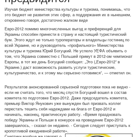
Изучая бюджет министерства культуры и туризма, понимаешь, что
это бюджет не развития этих сфер, а поддержания их в нынешнем,
откровенно говоря, достаточно жалком виде
Евро-2012 помимо многочисленных выгод и преференций для
Украины способен принести в страну и настоящий туристический
бум. Этого ждут не только туроператоры и владельцы гостиниц по
всей Украине, но и руководитель «профильного» Министерства
культуры и туризма Юрий Богуцкий. Не успело УЕФА объявить о
том, что Украина совместно с Польшей примут в 2012-ом чемпионат
Европы, в тот же день Богуцкий сообщил: „Это („Евро-2012” в
Украине.) даст возможность развить услуги туристические,
культурничество, и к этому мы серьезно готовимся”, — отметил он.
Результатов анонсированной серьезной подготовки пока не видно -
если не считать того, что месяц спустя Богуцкий вошел в состав
комитета по подготовке Евро-2012. Даже председатель комитета,
премьер Виктор Янукович уже вынужден был призвать коллег
перестать тешить себя надеждами на блага от Евро-2012 и
начинать, наконец, практическую работу. «Время праздновать
победу Украины и Польши в конкурсе на проведение Евро-2012
завершилось, - сказал он недавно. - Сегодня следует приступать к
кропотливой ежедневной работе».
Скептики вообще же говорят о