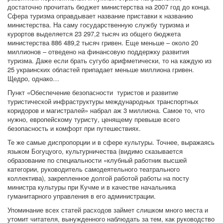
достаточно прочитать бюджет министерства на 2007 год до конца.
Сфера туризма оправдывает название приставки к названию
министерства. На саму государственную службу туризма и
курортов выделяется 23 297,2 тысяч из общего бюджета
министерства 886 489,2 тысяч гривен. Еще меньше – около 20
миллионов – отведено на финансовую поддержку развития
туризма. Даже если брать сугубо арифметически, то на каждую из
25 украинских областей припадает меньше миллиона гривен.
Щедро, однако…
Пункт «Обеспечение безопасности туристов и развитие
туристической инфраструктуры международных транспортных
коридоров и магистралей» набрал аж 3 миллиона. Самое то, что
нужно, европейскому туристу, ценящему превыше всего
безопасность и комфорт при путешествиях.
Те же самые диспропорции и в сфере культуры. Точнее, выражаясь
языком Богуцуого, культурничества (видимо сказывается
образование по специальности «клубный работник высшей
категории, руководитель самодеятельного театрального
коллектива), закрепленное долгой работой работы на посту
министра культуры при Кучме и в качестве начальника
гуманитарного управления в его администрации.
Упоминание всех статей расходов займет слишком много места и
утомит читателя, вынужденного наблюдать за тем, как руководство