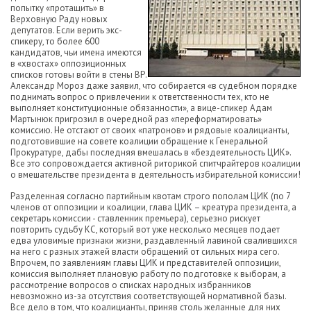
попытку «протащить» в
Верховную Раду новых
депутатов. Если верить экс-
спикеру, то более 600
кандидатов, чьи имена имеются
в «хвостах» оппозиционных
списков готовы войти в стены ВР.
Александр Мороз даже заявил, что собирается «в судебном порядке
поднимать вопрос о привлечении к ответственности тех, кто не
выполняет конституционные обязанности», а вице-спикер Адам
Мартынюк пригрозил в очередной раз «переформатировать»
комиссию. Не отстают от своих «патронов» и рядовые коалицианты,
подготовившие на совете коалиции обращение к Генеральной
Прокуратуре, дабы последняя вмешалась в «бездеятельность ЦИК».
Все это сопровождается активной риторикой спитчрайтеров коалиции
о вмешательстве президента в деятельность избирательной комиссии!
Разделенная согласно партийным квотам строго пополам ЦИК (по 7
членов от оппозиции и коалиции, глава ЦИК – креатура президента, а
секретарь комиссии - ставленник премьера), серьезно рискует
повторить судьбу КС, который вот уже несколько месяцев подает
едва уловимые признаки жизни, раздавленный лавиной свалившихся
на него с разных этажей власти обращений от сильных мира сего.
Впрочем, по заявлениям главы ЦИК и представителей оппозиции,
комиссия выполняет плановую работу по подготовке к выборам, а
рассмотрение вопросов о списках народных избранников
невозможно из-за отсутствия соответствующей нормативной базы.
Все дело в том, что коалицианты, приняв столь желанные для них