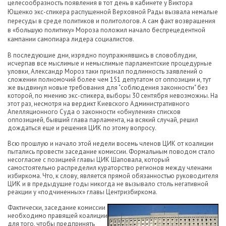
целесообразность появления в тот день в кабинете у Виктора
Ющенко экс-спикера распущенной Верховной Рады вызвала немалые
пересуды в среде политиков и политологов. А сам факт возвращения
в «большую политику» Мороза положил начало беспрецедентной
кампании самопиара лидера социалистов.
В последующие дни, изрядно поупражнявшись в словоблудии,
исчерпав все мыслимые и немыслимые парламентские процедурные
уловки, Александр Мороз таки признал подлинность заявлений о
сложении полномочий более чем 151 депутатом от оппозиции и, тут
же выдвинул новые требования для "соблюдения законности" без
которой, по мнению экс-спикера, выборы 30 сентября невозможны. На
этот раз, несмотря на вердикт Киевского Административного
Апелляционного Суда о законности «обнуления» списков
оппозицией, бывший глава парламента, на всякий случай, решил
дождаться еще и решения ЦИК по этому вопросу.
Всю прошлую и начало этой недели восемь членов ЦИК от коалиции
пытались провести заседание комиссии. Формальным поводом стало
несогласие с позицией главы ЦИК Шаповала, который
самостоятельно распределил кураторство регионов между членами
избиркома. Что, к слову, является прямой обязанностью руководителя
ЦИК и в предыдущие годы никогда не вызывало столь негативной
реакции у «подчиненных» главы Центризбиркома.
Фактически, заседание комиссии
необходимо правящей коалиции
для того, чтобы предпринять