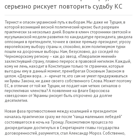
серьезно рискует повторить судьбу КС
Тернист и опасен украинский путь к выборам. Мы даже не Турция, в
которой возникший весной политический кризис был разрешен
практически за несколько дней. Вошли в клинч сторонники светской и
мусульманской модели развития по кандидатуре президента, увидела
оппозиция в претенденте, точнее в связке премьер-президент, угрозу
европейскому выбору страны и, спокойно, всем политикумом турки
пошли на досрочные выборы. Нам, безусловно, до соседей по
Черноморскому региону – как до звезд. «Плюрализм мнений»
захлестнувший страну, плавно перерос в правовой нигилизм. Каждый,
кому не лень, находит в Конституции только те странички, которые
выгодны ему в данный момент, пренебрегая Основным Законом в
целом. «Держи вора…» - кричат те, кто сам не умеет придерживаться
ни Буквы Закона, ни даже своего собственного Слова. Может поэтому
ЕС, в отличие от той же Турции, не подает нам четких сигналов о
перспективах членства? А появление на флаге Евросоюза
«звездочки» от Украины рискует быть отсрочено да долгие
десятилетия.
Новая фаза противостояния между коалицией и президентом
началась практически сразу же после "танца маленьких лебедей"
состоявшегося в ночь на Троицу. Локомотивом процесса по
дискредитации достигнутых в Секретариате главы государства
договоренностей, разумеется, стал Александр Мороз. Собственно,