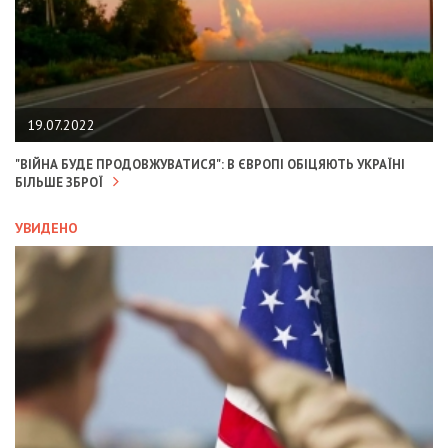
19.07.2022
"ВІЙНА БУДЕ ПРОДОВЖУВАТИСЯ": В ЄВРОПІ ОБІЦЯЮТЬ УКРАЇНІ
БІЛЬШЕ ЗБРОЇ
УВИДЕНО