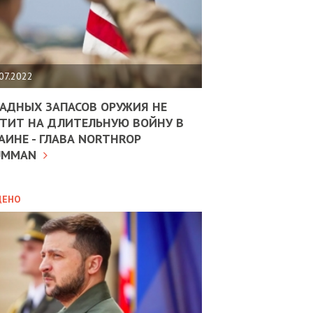
ЩИТЬ
НОМІКУ
РЩИНИ
07.2022
АН
АДНЫХ ЗАПАСОВ ОРУЖИЯ НЕ
ТИТ НА ДЛИТЕЛЬНУЮ ВОЙНУ В
АИНЕ - ГЛАВА NORTHROP
ИТИКА
10.02.2025
UMMAN
МВС
ДОВЖУЄ
АНЯТИ
ЛЯНТІВ
ДЕНО
УНІНА
ОЛОВА:
І
РОБИЦІ
АВ