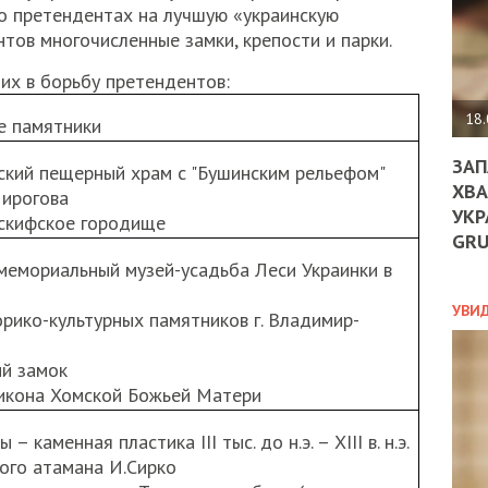
ДО
о претендентах на лучшую «украинскую
ЄС
тов многочисленные замки, крепости и парки.
ЗНИ
ЕКО
их в борьбу претендентов:
УГО
-
18.
 памятники
ОРБ
ЗАП
ский пещерный храм с "Бушинским рельефом"
ХВА
Пирогова
УКР
 скифское городище
ПОЛ
GR
ПРО
мемориальный музей-усадьба Леси Украинки в
ДОГ
УХИ
УВИ
орико-культурных памятников г. Владимир-
ШАБ
ТА
ий замок
НІК
 икона Хомской Божьей Матери
НОВ
ПОД
СПР
– каменная пластика ІІІ тыс. до н.э. – ХІІІ в. н.э.
ого атамана И.Сирко