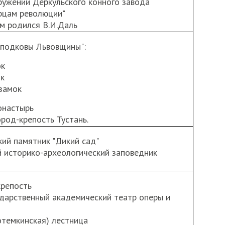
ружений Деркульского конного завода
рцам революции"
ом родился В.И.Даль
 подковы Львовщины":
ок
ок
замок
онастырь
ород-крепость Тустань.
кий памятник "Дикий сад"
й историко-археологический заповедник
крепость
ударственный академический театр оперы и
Потемкинская) лестница