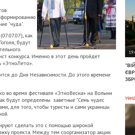
АГЕ
УГО
тов
РОЗ
о формированию
НА
ие "чуда".
ЗАК
07.07.07), как
Гоголя, будут
тельного
ЭКО
19.
ист конкурса. Именно в этот день пройдет
ТРА
ь «ЭтноЛето».
"ВІ
ОБГ
ЄВР
СКА
тся до Дня Независимости. До этого времени
САН
ЗБР
ПРО
“ПІ
ко во время фестиваля «ЭтноВесна» на Волыни
ПОТ
УВИ
как будут определены заветные "Семь чудес
ками, для того, чтобы туристы и сами украинцы
ной.
ПОЛ
нируют сделать это с помощью широкой
УКР
жку проекта. Между тем соорганизатор акции