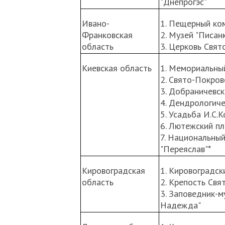
"Днепрогэс"
Ивано-
1. Пещерный ко
Франковская
2. Музей "Писанк
область
3. Церковь Свят
Киевская область
1. Мемориальный
2. Свято-Покров
3. Добраничевск
4. Дендрологиче
5. Усадьба И.С.
6. Лютежский п
7. Национальны
"Переяслав"*
Кировоградская
1. Кировоградс
область
2. Крепость Свя
3. Заповедник-м
Надежда"