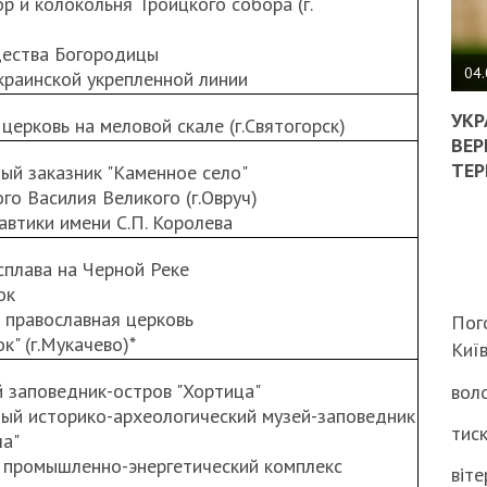
ор и колокольня Троицкого собора (г.
ПОЛ
дества Богородицы
ВИМ
04.
краинской укрепленной линии
ЖОР
РЕА
УКР
 церковь на меловой скале (г.Святогорск)
ВЛА
ВЕР
НА
ТЕР
ный заказник "Каменное село"
ВБИ
ого Василия Великого (г.Овруч)
ВІЙ
автики имени С.П. Королева
ТЦК
 сплава на Черной Реке
ок
 православная церковь
Пог
к" (г.Мукачево)*
Киї
 заповедник-остров "Хортица"
воло
ный историко-археологический музей-заповедник
тиск
ла"
й промышленно-энергетический комплекс
віте