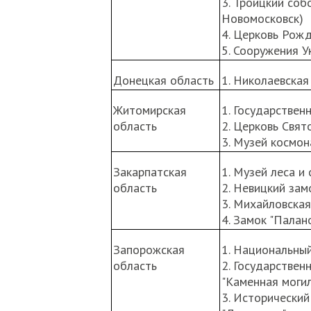
3. Троицкий соб
Новомосковск)
4. Церковь Рож
5. Сооружения У
Донецкая область
1. Николаевская
Житомирская
1. Государствен
область
2. Церковь Свят
3. Музей космон
Закарпатская
1. Музей леса и
область
2. Невицкий зам
3. Михайловская
4. Замок "Палано
Запорожская
1. Национальный
область
2. Государствен
"Каменная моги
3. Исторически