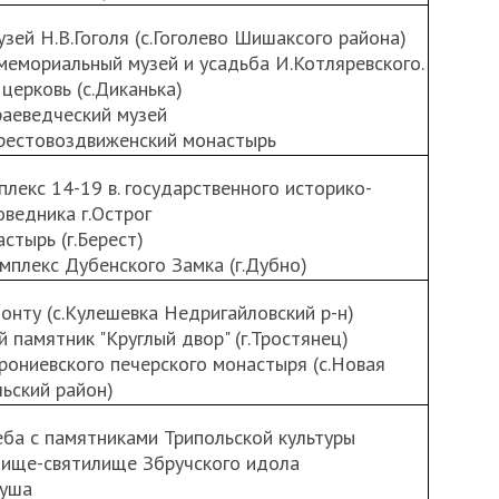
узей Н.В.Гоголя (с.Гоголево Шишаксого района)
мемориальный музей и усадьба И.Котляревского.
 церковь (с.Диканька)
раеведческий музей
Крестовоздвиженский монастырь
плекс 14-19 в. государственного историко-
оведника г.Острог
стырь (г.Берест)
мплекс Дубенского Замка (г.Дубно)
онту (с.Кулешевка Недригайловский р-н)
й памятник "Круглый двор" (г.Тростянец)
рониевского печерского монастыря (с.Новая
ьский район)
ба с памятниками Трипольской культуры
одище-святилище Збручского идола
туша