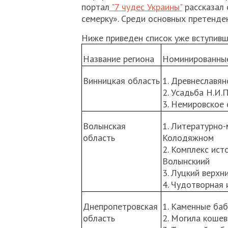
портал
"7 чудес Украины"
рассказал 
семерку». Среди основных претенден
Ниже приведен список уже вступивш
Название региона
Номинированные
Винницкая область
1. Древнеславян
2. Усадьба Н.И.
3. Немировское
Волынская
1. Литературно-
область
Колодяжном
2. Комплекс ист
Волынскиий
3. Луцкий верхн
4. Чудотворная
Днепропетровская
1. Каменные бабы 
область
2. Могила кошев