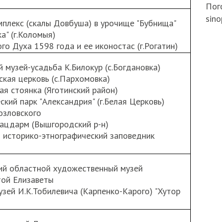
Пого
sino
мплекс (скалы Довбуша) в урочище "Бубнища"
а" (г.Коломыя)
ого Духа 1598 года и ее иконостас (г.Рогатин)
 музей-усадьба К.Билокур (с.Богдановка)
ская церковь (с.Пархомовка)
ая стоянка (Яготинский район)
ский парк "Александрия" (г.Белая Церковь)
Козловского
лацдарм (Вышгородский р-н)
й историко-этнографический заповедник
кий областной художественный музей
той Елизаветы
узей И.К.Тобилевича (Карпенко-Карого) "Хутор