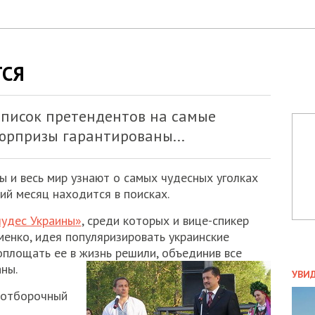
ТСЯ
писок претендентов на самые
юрпризы гарантированы...
ы и весь мир узнают о самых чудесных уголках
ий месяц находится в поисках.
чудес Украины»
, среди которых и вице-спикер
менко, идея популяризировать украинские
оплощать ее в жизнь решили, объединив все
ПОЛ
ны.
УВИ
ЗАТ
й отборочный
ДВО