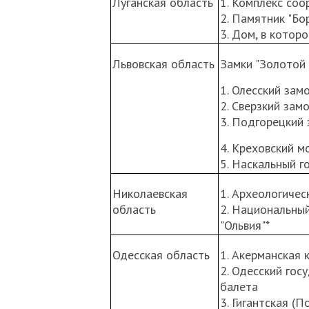
Луганская область
1. Комплекс соо
2. Памятник "Бо
3. Дом, в котор
Львовская область
Замки "Золотой
1. Олесский зам
2. Сверзкий зам
3. Подгорецкий 
4. Креховский м
5. Наскальный г
Николаевская
1. Археологичес
область
2. Национальны
"Ольвия"*
Одесская область
1. Акерманская 
2. Одесский гос
балета
3. Гигантская (