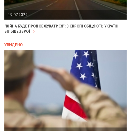
19.07.2022
"ВІЙНА БУДЕ ПРОДОВЖУВАТИСЯ": В ЄВРОПІ ОБІЦЯЮТЬ УКРАЇНІ
БІЛЬШЕ ЗБРОЇ
УВИДЕНО