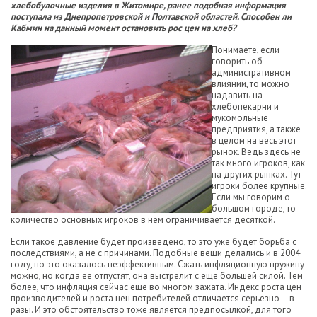
хлебобулочные изделия в Житомире, ранее подобная информация
поступала из Днепропетровской и Полтавской областей. Способен ли
Кабмин на данный момент остановить рос цен на хлеб?
Понимаете, если
говорить об
административном
влиянии, то можно
надавить на
хлебопекарни и
мукомольные
предприятия, а также
в целом на весь этот
рынок. Ведь здесь не
так много игроков, как
на других рынках. Тут
игроки более крупные.
Если мы говорим о
большом городе, то
количество основных игроков в нем ограничивается десяткой.
Если такое давление будет произведено, то это уже будет борьба с
последствиями, а не с причинами. Подобные вещи делались и в 2004
году, но это оказалось неэффективным. Сжать инфляционную пружину
можно, но когда ее отпустят, она выстрелит с еще большей силой. Тем
более, что инфляция сейчас еще во многом зажата. Индекс роста цен
производителей и роста цен потребителей отличается серьезно – в
разы. И это обстоятельство тоже является предпосылкой, для того