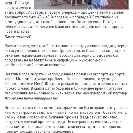
меры. Прежде
всего, я имею в
виду, вопрос посевов, в первую очередь – орошение земли. Сейчас
орошается только 43 – 45 % посевных площадей. Естественно не
стоит удивляться, что такой процент погибших посевов. Плюс, в
течение последних месяцев были негативные действия со стороны
правительства.
Какие именно?
Прежде всего, тут я мог бы вспомнить непродуманную продажу зерна
из государственных резервов. Процесс нужно было начинать, но, как
отмечает Украинская зерновая ассоциация, зерно следовало бы
продавать не на Межбанке, а напрямую – мукомольной и
хлебопекарской промышленности.
Негатив могла сыграть и непродуманная политика экспорта-импорта
зерна. Мы помним, какая проблема была в прошлом году, когда
Минэкономики и МинАПК долго решали вопрос квот, и зерно в портах
просто сгнило. В связи с этим Украина в ближайшее время потеряет
свои позиции на мировых рынках зерна, как международный партнер.
Что можно было предпринять?
Что касается тех механизмов, которые могли бы исправить ситуацию и
как-то нейтрализовать, то они, конечно же, наработаны. Сразу отмечу,
что мы с вами говорим о будущем урожае. Ведь сейчас, понятно,
продается урожай прошлого года. Но все равно, психологическое
влияние это оказывает. Плюс опять-таки цены, то, что я говорил по
поводу продажи зерна из госрезервов.