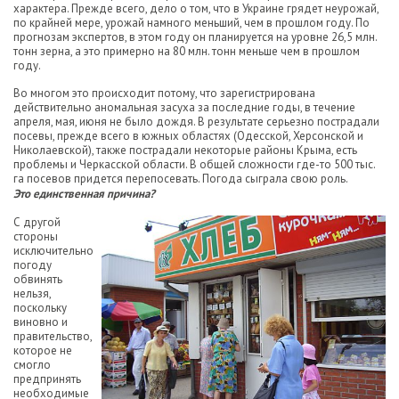
характера. Прежде всего, дело о том, что в Украине грядет неурожай,
по крайней мере, урожай намного меньший, чем в прошлом году. По
прогнозам экспертов, в этом году он планируется на уровне 26,5 млн.
тонн зерна, а это примерно на 80 млн. тонн меньше чем в прошлом
году.
Во многом это происходит потому, что зарегистрирована
действительно аномальная засуха за последние годы, в течение
апреля, мая, июня не было дождя. В результате серьезно пострадали
посевы, прежде всего в южных областях (Одесской, Херсонской и
Николаевской), также пострадали некоторые районы Крыма, есть
проблемы и Черкасской области. В общей сложности где-то 500 тыс.
га посевов придется перепосевать. Погода сыграла свою роль.
Это единственная причина?
С другой
стороны
исключительно
погоду
обвинять
нельзя,
поскольку
виновно и
правительство,
которое не
смогло
предпринять
необходимые