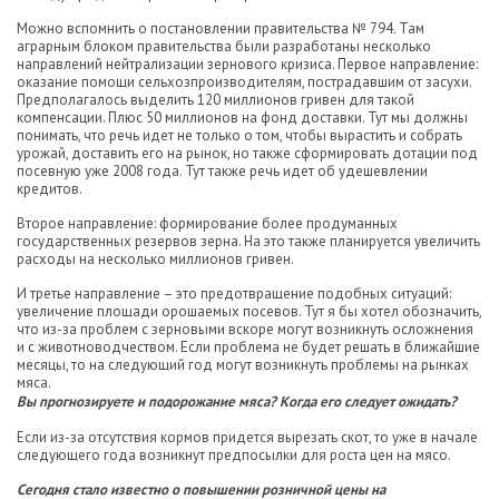
Можно вспомнить о постановлении правительства № 794. Там
аграрным блоком правительства были разработаны несколько
направлений нейтрализации зернового кризиса. Первое направление:
оказание помощи сельхозпроизводителям, пострадавшим от засухи.
Предполагалось выделить 120 миллионов гривен для такой
компенсации. Плюс 50 миллионов на фонд доставки. Тут мы должны
понимать, что речь идет не только о том, чтобы вырастить и собрать
урожай, доставить его на рынок, но также сформировать дотации под
посевную уже 2008 года. Тут также речь идет об удешевлении
кредитов.
Второе направление: формирование более продуманных
государственных резервов зерна. На это также планируется увеличить
расходы на несколько миллионов гривен.
И третье направление – это предотвращение подобных ситуаций:
увеличение площади орошаемых посевов. Тут я бы хотел обозначить,
что из-за проблем с зерновыми вскоре могут возникнуть осложнения
и с животноводчеством. Если проблема не будет решать в ближайшие
месяцы, то на следующий год могут возникнуть проблемы на рынках
мяса.
Вы прогнозируете и подорожание мяса? Когда его следует ожидать?
Если из-за отсутствия кормов придется вырезать скот, то уже в начале
следующего года возникнут предпосылки для роста цен на мясо.
Сегодня стало известно о повышении розничной цены на