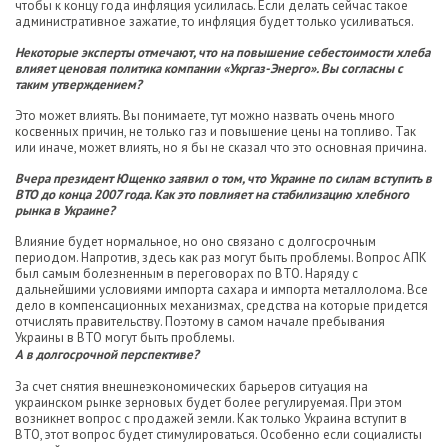
чтобы к концу года инфляция усилилась. Если делать сейчас такое
административное зажатие, то инфляция будет только усиливаться.
Некоторые эксперты отмечают, что на повышение себестоимости хлеба
влияет ценовая политика компании «Укргаз-Энерго». Вы согласны с
таким утверждением?
Это может влиять. Вы понимаете, тут можно назвать очень много
косвенных причин, не только газ и повышение цены на топливо. Так
или иначе, может влиять, но я бы не сказал что это основная причина.
Вчера президент Ющенко заявил о том, что Украине по силам вступить в
ВТО до конца 2007 года. Как это повлияет на стабилизацию хлебного
рынка в Украине?
Влияние будет нормальное, но оно связано с долгосрочным
периодом. Напротив, здесь как раз могут быть проблемы. Вопрос АПК
был самым болезненным в переговорах по ВТО. Наряду с
дальнейшими условиями импорта сахара и импорта металлолома. Все
дело в компенсационных механизмах, средства на которые придется
отчислять правительству. Поэтому в самом начале пребывания
Украины в ВТО могут быть проблемы.
А в долгосрочной перспективе?
За счет снятия внешнеэкономических барьеров ситуация на
украинском рынке зерновых будет более регулируемая. При этом
возникнет вопрос с продажей земли. Как только Украина вступит в
ВТО, этот вопрос будет стимулироваться. Особенно если социалисты