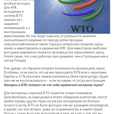
вообще выгодно.
Для АПК
вхождение в
систему ВТО
связано не с
сырьевой
интервенцией, а с
иностранными
инвестициями. Но они будут завесить от реальности принятия
окончательного решения по поводу купли-продажи
сельскохозяйственной земли. Гораздо интереснее покупать здесь
землю и инвестировать в украинский АПК. Для инвесторов наиболее
выгодным вариантом окажется производства зерна именно здесь.
Учтите также, что у нас рабочая сила дешевле, чем в Голландии или в
той же Польше.
Я не думаю, что Украина потеряет возможность производить зерно.
Особенно, если учесть, что на нее приходится 30 % всего чернозема
Европы и 27 % пахотных земель континента. Имея такой ресурс, будет
грех им не воспользоваться – если не нашим, то тогда иностранцам.
Находясь в ВТО, потеряет ли что-либо украинский экспортер зерна?
Для экспортных отраслей ВТО окажется только позитивом.
Действительно, на наши рынки в более обширном количестве смогут
прийти товары других стран, но как раз экспортерам тут бояться
нечего. Если бы ВТО не было выгодно тем же донецким металлургам,
я думаю, что этот вопрос даже не поднимался бы в нашей стране.
Процесс очень выгоден экспортерам и речь не идет о том, что мы