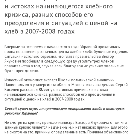
и истоках начинающегося хлебного
кризиса, разных способов его
преодоления и ситуацией с ценой на
хлеб в 2007-2008 годах
Впервые за все время с начала этого года Украиной прокатилась
волна повышения розничных цен на хлеб и хлебобулочные изделия.
Ситуация настолько серьезна, что глава правительства Виктор
Янукович пообещал в следующую среду уволить трех членов
правительства в том, случае если благодаря их усилиям явление не
будет преодолено.
Известный экономист, эксперт Школы политической аналитики
Национального университета «Киево-Могилянская академия» Сергей
Киселев рассказал
RUpor
`у о истинных причинах и истоках
начинающегося кризиса, разных способов его преодоления и
ситуацией с ценой на хлеб в 2007-2008 годах.
Сергей, существуют ли причины для подорожания хлеба в некоторых
регионах Украины?
Не смотря на критику премьер-министра Виктора Януковича о том, что
данный кризис является надуманным, и нет никаких причин для этого,
не смотря на это, причины определенные есть. Причины объективного