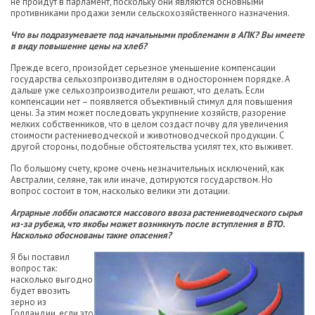
не пройдут в парламент, поскольку они являются основными
противниками продажи земли сельскохозяйственного назначения.
Что вы подразумеваете под начальными проблемами в АПК? Вы имеете
в виду повышение цены на хлеб?
Прежде всего, произойдет серьезное уменьшение компенсации
государства сельхозпроизводителям в одностороннем порядке. А
дальше уже сельхозпроизводители решают, что делать. Если
компенсации нет – появляется объективный стимул для повышения
цены. За этим может последовать укрупнение хозяйств, разорение
мелких собственников, что в целом создаст почву для увеличения
стоимости растениеводческой и животноводческой продукции. С
другой стороны, подобные обстоятельства усилят тех, кто выживет.
По большому счету, кроме очень незначительных исключений, как
Австралии, селяне, так или иначе, дотируются государством. Но
вопрос состоит в том, насколько велики эти дотации.
Аграрные лобби опасаются массового ввоза растениеводческого сырья
из-за рубежа, что якобы может возникнуть после вступления в ВТО.
Насколько обоснованы такие опасения?
Я бы поставил
вопрос так:
насколько выгодно
будет ввозить
зерно из
Голландии, если это