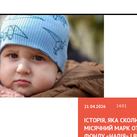
07:00
02.02.2026
OLEKSII ABASOV: H
CAN ATTRACT INTE
AND HEDGE RISKS 