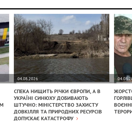
04.08.2026
04.08.
СПЕКА НИЩИТЬ РІЧКИ ЄВРОПИ, А В
ЖОРСТ
УКРАЇНІ СИНЮХУ ДОБИВАЮТЬ
ГОРЛІВ
ИМ
ШТУЧНО: МІНІСТЕРСТВО ЗАХИСТУ
ВОЄННИ
ДОВКІЛЛЯ ТА ПРИРОДНИХ РЕСУРСІВ
ТЕРОРИ
ДОПУСКАЄ КАТАСТРОФУ