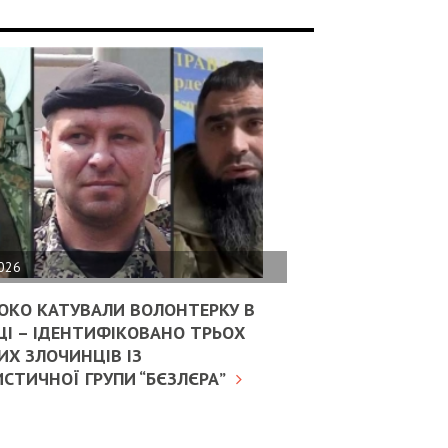
2026
ОКО КАТУВАЛИ ВОЛОНТЕРКУ В
ЦІ – ІДЕНТИФІКОВАНО ТРЬОХ
Х ЗЛОЧИНЦІВ ІЗ
СТИЧНОЇ ГРУПИ “БЄЗЛЄРА”