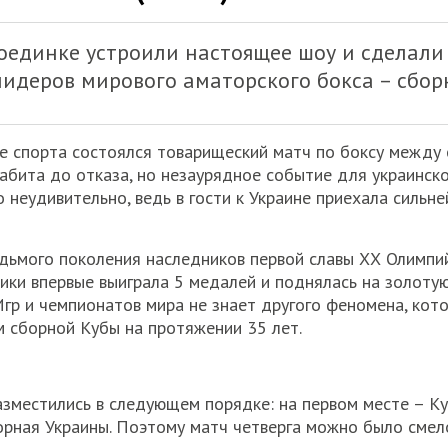
оединке устроили настоящее шоу и сделали
 лидеров мирового аматорского бокса – сбор
це спорта состоялся товарищеский матч по боксу между 
забита до отказа, но незаурядное событие для украинс
о неудивительно, ведь в гости к Украине приехала силь
дьмого поколения наследников первой славы ХХ Олимпий
ики впервые выиграла 5 медалей и поднялась на золоту
р и чемпионатов мира не знает другого феномена, кото
 сборной Кубы на протяжении 35 лет.
зместились в следующем порядке: на первом месте – Куб
орная Украины. Поэтому матч четверга можно было смел