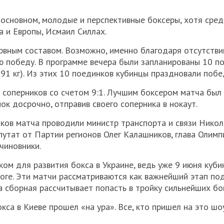
 основном, молодые и перспективные боксеры, хотя сре
 и Европы, Исмаил Силлах.
ервным составом. Возможно, именно благодаря отсутств
 победу. В программе вечера были запланированы 10 по
+91 кг). Из этих 10 поединков кубинцы праздновали побе
 соперников со счетом 9:1. Лучшим боксером матча был
ок досрочно, отправив своего соперника в нокаут.
ков матча проводили министр транспорта и связи Никол
утат от Партии регионов Олег Калашников, глава Олимпи
чиновники.
ом для развития бокса в Украине, ведь уже 9 июня куби
оге. Эти матчи рассматриваются как важнейший этап под
 сборная рассчитывает попасть в тройку сильнейших бо
окса в Киеве прошел «на ура». Все, кто пришел на это шо