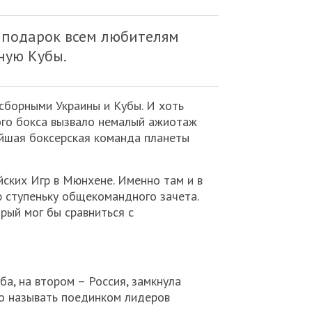
 подарок всем любителям
ную Кубы.
сборными Украины и Кубы. И хоть
кого бокса вызвало немалый ажиотаж
нейшая боксерская команда планеты
ских Игр в Мюнхене. Именно там и в
ю ступеньку общекомандного зачета.
рый мог бы сравниться с
а, на втором – Россия, замкнула
о называть поединком лидеров